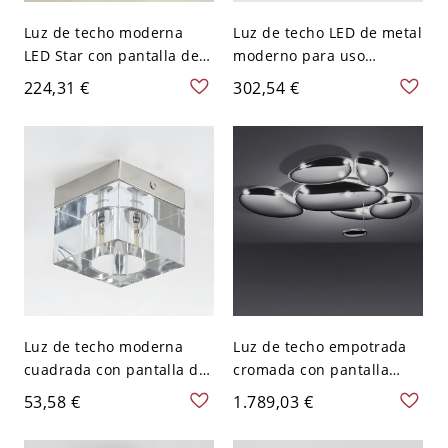
Luz de techo moderna
Luz de techo LED de metal
LED Star con pantalla de
moderno para uso
resina hacia abajo -
residencial en forma
224,31 €
302,54 €
Cromo 110 A 120 V
circular de 24 pulgadas -
Cromo 110 A 120 V 1
Luz de techo moderna
Luz de techo empotrada
cuadrada con pantalla de
cromada con pantalla
cristal transparente y
plateada para una luz
53,58 €
1.789,03 €
luces bi-pin - Cromo 110 A
natural brillante en un
120 V 7,62 cm
estilo moderno - 110 A