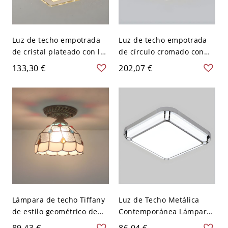
Luz de techo empotrada
Luz de techo empotrada
de cristal plateado con luz
de círculo cromado con
cálida y pantalla hacia
tercera temperatura de
133,30 €
202,07 €
abajo - 110 A 120 V
color - 110 A 120 V 45,72
Cuadro
cm
Lámpara de techo Tiffany
Luz de Techo Metálica
de estilo geométrico de
Contemporánea Lámpara
vidrio con 1 luz - Plata 110
de Techo LED para Sala de
89,43 €
86,04 €