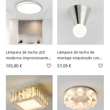
120 V 142 cm
Lámpara de techo LED
Lámpara de techo de
moderna impresionante
montaje empotrado con
en plata/cromo para uso
bola de metal hermosa
105,80 €
57,09 €
residencial - Blanco 110 A
para hogares modernos y
120 V 25,4 cm Blanco
elegantes - 110 A 120 V
7,62 cm Plata