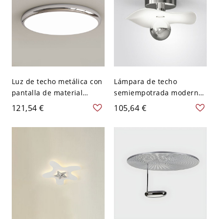
Luz de techo metálica con
Lámpara de techo
pantalla de material
semiempotrada moderna
sintético, luz fría, forma
y geométrica en cromo
121,54 €
105,64 €
simétrica, 1 luz, diseño
con pantalla de hierro
moderno de hierro, 110V-
para todo tipo de
120V, 12", plata/cromo
bombillas - 110 A 120 V