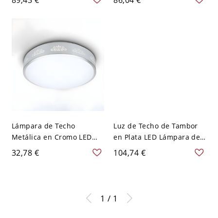
A 120 V
Estar - Plata 110 A 120 V
45,72 cm
Lámpara de Techo
Luz de Techo de Tambor
Metálica en Cromo LED
en Plata LED Lámpara de
Luminaria de Techo
Techo Metálica
32,78 €
104,74 €
Moderna de Tambor para
Modernista para
Cuarto - Cromo 110 A 120
Habitación - Plata 110 A
V Flor
120 V 26,67 cm Sector
1 / 1