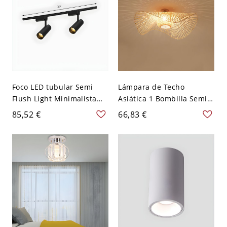
Foco LED tubular Semi
Lámpara de Techo
Flush Light Minimalista
Asiática 1 Bombilla Semi
Tienda de ropa de metal
Plafón de Ratán de
85,52 €
66,83 €
Iluminación de
Linterna en Marrón -
seguimiento - 110 A 120 V
Marrón 110 A 120 V 48,26
2 Negro
cm