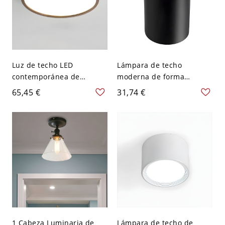
Luz de techo LED
Lámpara de techo
contemporánea de
moderna de forma
montaje empotrado en
cilíndrica de aluminio con
65,45 €
31,74 €
madera con pantalla
1 luz para estudio o sala
acrílica - Color Nuez 110 A
de estar - Negro 110 A
120 V 22,86 cm Círculo
120 V 7,62 cm Blanco
1 Cabeza Luminaria de
Lámpara de techo de