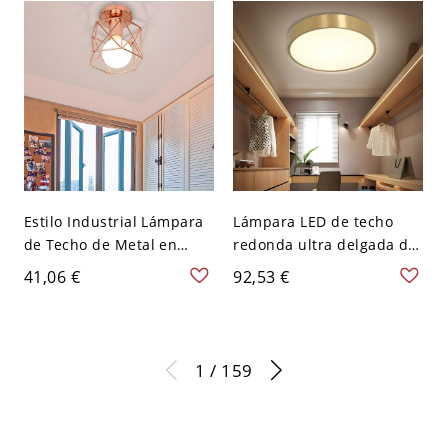
Estilo Industrial Lámpara
Lámpara LED de techo
de Techo de Metal en
redonda ultra delgada de
Cobre Semi Plafón 1
acrílico modernista y
41,06 €
92,53 €
Cabeza de Marco de
latón para dormitorio en
Hexaedro para Corredor -
luz blanca, de 12" de
Cobre 110 A 120 V
ancho
1 / 159