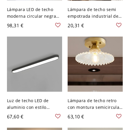
Lámpara LED de techo
Lámpara de techo semi
moderna circular negra
empotrada industrial de
con montaje empotrado y
metal negro con 1 cabeza
98,31 €
20,31 €
pantalla acrílica en luz
para pasillo con bombilla
blanca, 9" de ancho y 2"
al descubierto
de alto
Luz de techo LED de
Lámpara de techo retro
aluminio con estilo
con montura semicircular
moderno para oficina -
para 1 bombilla y cristal
67,60 €
63,10 €
110 A 120 V 62,23 cm
acanalado transparente
Negro Blanco