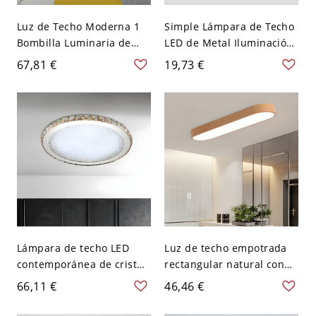
Luz de Techo Moderna 1
Simple Lámpara de Techo
Bombilla Luminaria de
LED de Metal Iluminación
Techo de Linterna de
de Techo de Cilindro para
67,81 €
19,73 €
Cristal para Comedor -
Pasillo - 110 A 120 V
Cromo 110 A 120 V
Blanco Luz cálida 10,16
cm
Lámpara de techo LED
Luz de techo empotrada
contemporánea de cristal
rectangular natural con
claro con montaje
bombillas LED - 110 A 120
66,11 €
46,46 €
empotrado redondo en
V 35,56 cm Luz cálida
luz blanca, 8,5" de ancho