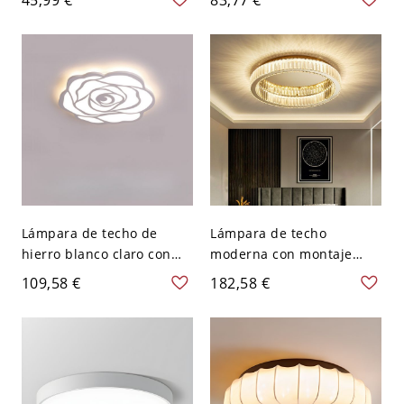
V 15,24 cm
luz blanca
Lámpara de techo de
Lámpara de techo
hierro blanco claro con
moderna con montaje
diseño floral, 1 luz - 110 A
empotrado en oro, con
109,58 €
182,58 €
120 V 16.54‘’（42cm）
forma circular de cristal y
pantalla de vidrio
transparente - 110 A 120
V 59,69 cm