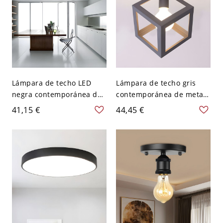
Lámpara de techo LED
Lámpara de techo gris
negra contemporánea de
contemporánea de metal
aluminio para cocina,
con 1 bombilla para
41,15 €
44,45 €
23.5" de ancho
dormitorio cuadrado semi
empotrada