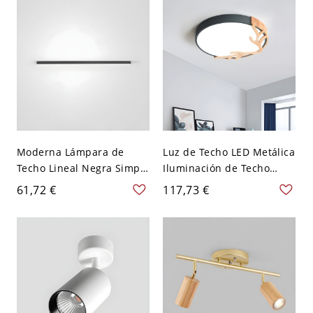
Moderna Lámpara de
Luz de Techo LED Metálica
Techo Lineal Negra Simple
Iluminación de Techo
Aluminio Acrílico Sala de
Redonda Infantil con
61,72 €
117,73 €
Estar Montaje Empotrado
Diseño de Cuerna para
Cuarto - Gris 110 A 120 V
30,48 cm Blanco