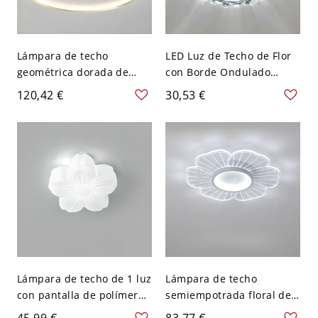
Lámpara de techo
LED Luz de Techo de Flor
geométrica dorada de
con Borde Ondulado
montaje al ras con
Luminaria de Techo
120,42 €
30,53 €
pantalla de gel de sílice
Simplista de Cristal
blanco para interior - 110
Transparente - 110 A 120
A 120 V 46,99 cm Redondo
V Transparente Blanco
Blanco
Lámpara de techo de 1 luz
Lámpara de techo
con pantalla de polímero
semiempotrada floral de 2
tiza, cableada - 110 A 120
luces, 110V-120V, 16,5",
45,99 €
83,77 €