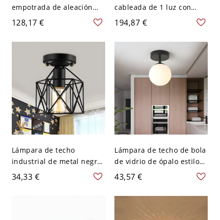
empotrada de aleación
cableada de 1 luz con
ligera con cableado fijo y
pantalla escolar de vidrio
128,17 €
194,87 €
pantalla vitrificada - 110 A
vitrificado - 110 A 120 V
120 V 38,1 cm Tercer Gear
30,48 cm
Canopia redonda Nuez
Lámpara de techo
Lámpara de techo de bola
industrial de metal negro
de vidrio de ópalo estilo
con diseño de jaula
simple con montaje
34,33 €
43,57 €
hexagonal para sala de
empotrado de 1 luz y
estar semi empotrada
dosel negro