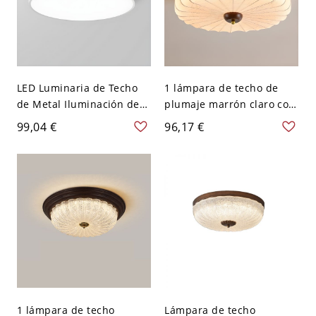
LED Luminaria de Techo
1 lámpara de techo de
de Metal Iluminación de
plumaje marrón claro con
Techo Simple de Redondo
pantalla de tela - 110 A
99,04 €
96,17 €
para Cuarto - Blanco 110
120 V 40,64 cm
A 120 V 22,86 cm Blanco
1 lámpara de techo
Lámpara de techo