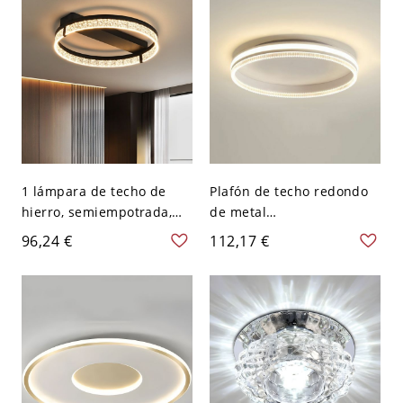
1 lámpara de techo de
Plafón de techo redondo
hierro, semiempotrada,
de metal
cableada, para dormitorio
dorado/negro/blanco con
96,24 €
112,17 €
principal - Negro 110 A
pantalla acrílica - Blanco
120 V Tercer Gear
110 A 120 V Tercer Gear
Redondo