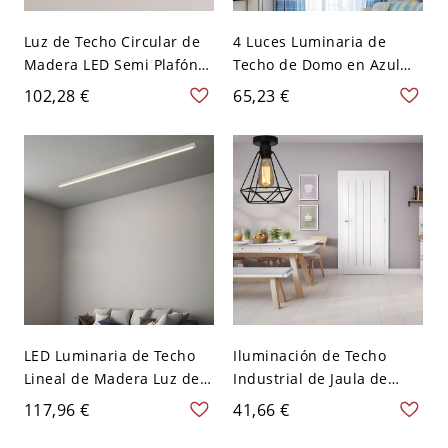
Luz de Techo Circular de
4 Luces Luminaria de
Madera LED Semi Plafón
Techo de Domo en Azul
Modernista para Corredor
Iluminación de Techo
102,28 €
65,23 €
- 110 A 120 V Madera
Tiffany de Vidrio para
Salón - Azul 110 A 120 V
30,48 cm
LED Luminaria de Techo
Iluminación de Techo
Lineal de Madera Luz de
Industrial de Jaula de
Techo Simplista para
Diamante 1 Cabeza Semi
117,96 €
41,66 €
Cuarto - Blanco 110 A 120
Plafón Metálico en Negro
V 59,69 cm
- Negro 110 A 120 V