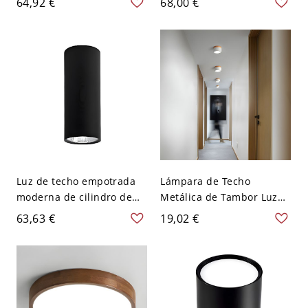
64,92 €
68,00 €
imitación madera con
acabado en nogal,
pantalla acrílica - 110 A
redonda de perfil bajo -
120 V 30,48 cm Nogal
110 A 120 V 30,48 cm
oscuro
Blanco
Luz de techo empotrada
Lámpara de Techo
moderna de cilindro de
Metálica de Tambor Luz
metal con 1 luz - Negro
de Techo LED Nórdica
63,63 €
19,02 €
110 A 120 V 30,48 cm
para Cuarto - Blanco 110
Blanco
A 120 V Blanco