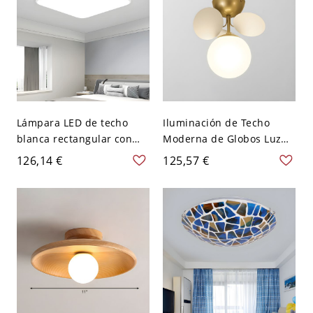
Lámpara LED de techo
Iluminación de Techo
blanca rectangular con
Moderna de Globos Luz
montaje empotrado,
de Techo Semi Empotrada
126,14 €
125,57 €
moderna, con pantalla
de Metal para Sala -
acrílica de metal blanco -
Blanco 110 A 120 V 1
110 A 120 V 39,37 cm
Blanco