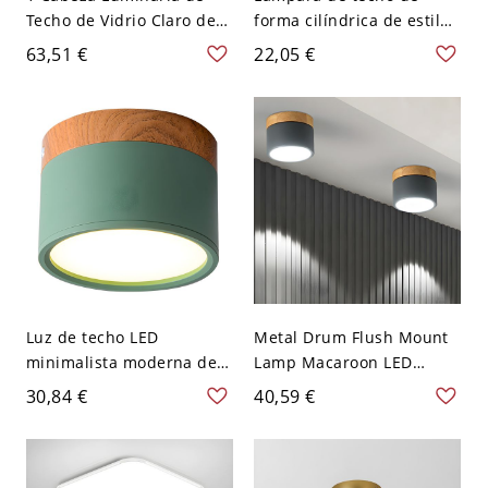
Techo de Vidrio Claro de
forma cilíndrica de estilo
Cono Semi Plafón
moderno, metal, 1 luz,
63,51 €
22,05 €
Industrial para Pasillo -
iluminación de techo para
Transparente 110 A 120 V
restaurante - Blanco 110
A 120 V 8,89 cm Blanco
Luz de techo LED
Metal Drum Flush Mount
minimalista moderna de
Lamp Macaroon LED
aluminio lacado con
Grey/Green Ceiling
30,84 €
40,59 €
pantalla acrílica - Verde
Lighting with Wooden Top
110 A 120 V Blanco
for Living Room - 110 A
120 V Gris