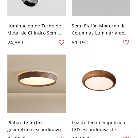
Iluminación de Techo de
Semi Plafón Moderno de
Metal de Cilindro Semi
Columnas Luminaria de
Plafón LED Ajustable
Riel Metálica Giratoria
24,68 €
81,19 €
Simple para Pasillo - 110
pata Sala - Café claro 110
A 120 V Blanco Luz cálida
A 120 V 2
7w
Plafón de techo
Luz de techo empotrada
geométrico escandinavo,
LED escandinava de
luminaria metálica
mediados de siglo,