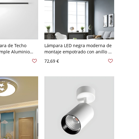
ra de Techo
Lámpara LED negra moderna de
imple Aluminio
montaje empotrado con anillo de
e Estar Montaje
acrílico en luz blanca, 12,5" W
72,69 €