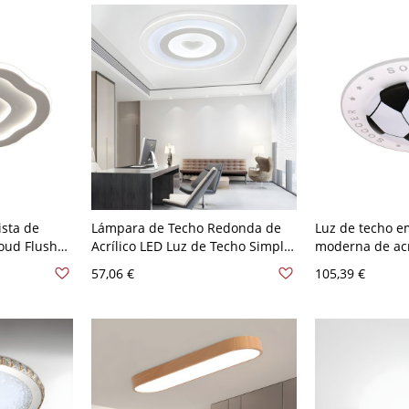
ista de
Lámpara de Techo Redonda de
Luz de techo 
loud Flush
Acrílico LED Luz de Techo Simple
moderna de acr
16" de ancho
en Blanco para Sala de Estar -
LED para habit
57,06 €
105,39 €
Blanco 110 A 120 V Blanco
16.5" de ancho