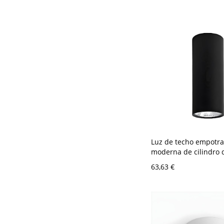
Blanca/Regulación Co
Control Remoto - 110 
Verde Blanco
Luz de techo empotr
moderna de cilindro 
con 1 luz - Negro 110
63,63 €
30,48 cm Blanco