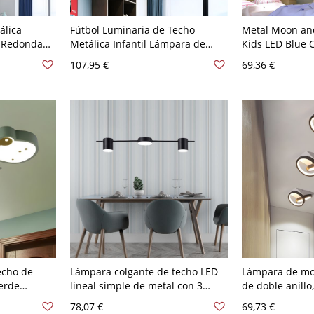
álica
Fútbol Luminaria de Techo
Metal Moon an
o Redonda
Metálica Infantil Lámpara de
Kids LED Blue C
e Cuerna
Techo LED en Azul/Rosa/Negro
Living Room, Wh
107,95 €
69,36 €
0 A 120 V
16,5"/20,5"/24,5" de Díametro -
Gear/Remote Co
Negro 110 A 120 V 41,91 cm
Dimming - 110 
Blanco
Blanco
echo de
Lámpara colgante de techo LED
Lámpara de mo
erde
lineal simple de metal con 3
de doble anillo,
tálica de
cabezas en negro, luz blanca
modernista con
78,07 €
69,73 €
 Luz
para sala de estar sobre mesa
en negro y luz 