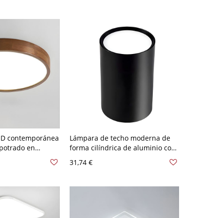
cm Blanco
LED contemporánea
Lámpara de techo moderna de
potrado en
forma cilíndrica de aluminio con
alla acrílica -
1 luz para estudio o sala de estar
31,74 €
 A 120 V 22,86 cm
- Negro 110 A 120 V 7,62 cm
Blanco