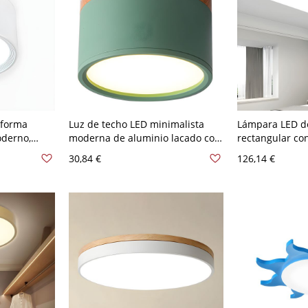
 forma
Luz de techo LED minimalista
Lámpara LED d
oderno,
moderna de aluminio lacado con
rectangular co
ión de techo
pantalla acrílica - Verde 110 A
empotrado, mo
30,84 €
126,14 €
anco 110 A
120 V Blanco
pantalla acríli
- 110 A 120 V 3