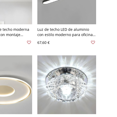
e techo moderna
Luz de techo LED de aluminio
 con montaje
con estilo moderno para oficina -
talla acrílica en
110 A 120 V 62,23 cm Negro
67,60 €
de ancho y 2" de
Blanco