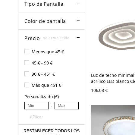
Tipo de Pantalla
Color de pantalla
Precio
no establecido
Menos que 45 €
45 € - 90 €
90 € - 451 €
Luz de techo minimal
acrílico LED blanco C
Más que 451 €
Light en luz blanca, 
106,08 €
Personalizado (€)
-
APlicar
RESTABLECER TODOS LOS