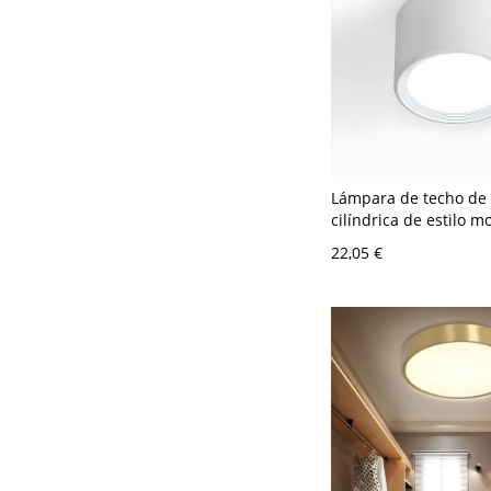
Lámpara de techo de
cilíndrica de estilo m
metal, 1 luz, iluminac
22,05 €
para restaurante - Bl
120 V 8,89 cm Blanco