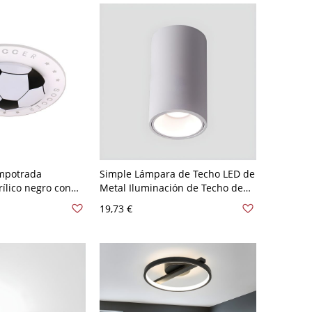
empotrada
Simple Lámpara de Techo LED de
ílico negro con
Metal Iluminación de Techo de
ación de niño,
Cilindro para Pasillo - 110 A 120 V
19,73 €
Blanco Blanco 10,16 cm