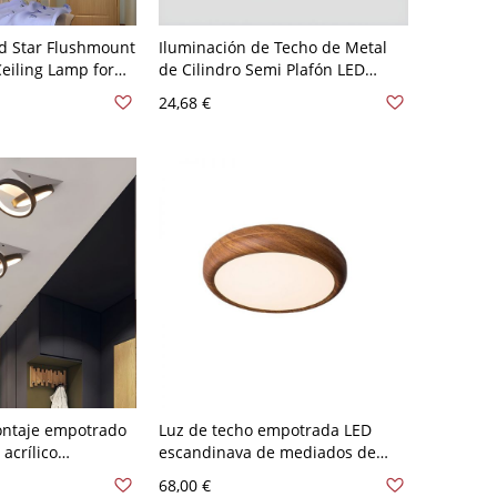
d Star Flushmount
Iluminación de Techo de Metal
eiling Lamp for
de Cilindro Semi Plafón LED
ite Light/Third
Ajustable Simple para Pasillo -
24,68 €
ntrol Stepless
110 A 120 V Blanco Blanco 7w
A 120 V Azul
ntaje empotrado
Luz de techo empotrada LED
 acrílico
escandinava de mediados de
 iluminación LED
siglo, acabado en nogal, redonda
68,00 €
blanca
de perfil bajo - 110 A 120 V 30,48