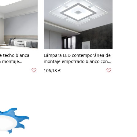
e techo blanca
Lámpara LED contemporánea de
n montaje
montaje empotrado blanco con
derna, con
pantalla acrílica en luz blanca,
106,18 €
ca de metal blanco
16,5" de ancho
9,37 cm Blanco