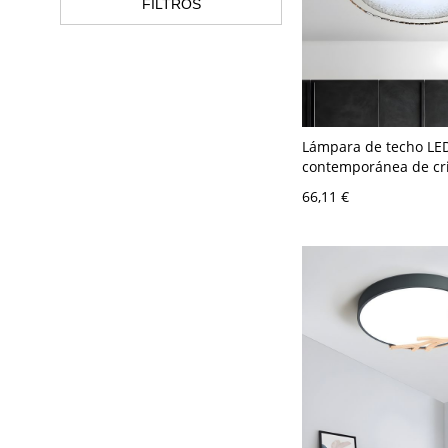
FILTROS
Lámpara de techo LE
contemporánea de cri
con montaje empotra
66,11 €
en luz blanca, 8,5" d