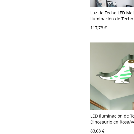
Luz de Techo LED Met
Iluminación de Tech
Infantil con Diseño d
117,73 €
para Cuarto - Gris 11
30,48 cm Blanco
LED Iluminación de T
Dinosaurio en Rosa/V
Lámpara de Techo Me
83,68 €
Dibujos Animados en