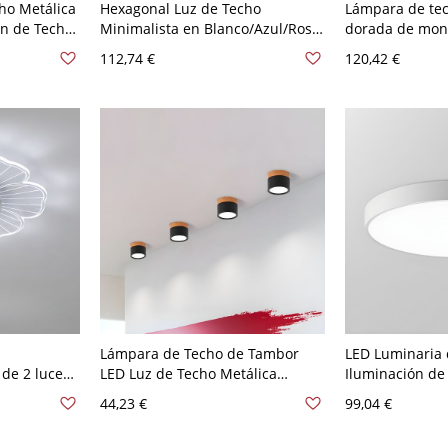
ho Metálica
Hexagonal Luz de Techo
Lámpara de te
n de Techo
Minimalista en Blanco/Azul/Rosa
dorada de mont
to - Gris
Lámpara de Techo LED Metálica
pantalla de gel
112,74 €
120,42 €
en Luz Cálida/Blanca
para interior -
12"/16"/19,5" Larga - 110 A 120 V
cm Redondo Bl
Rosa 30,48 cm Blanco
Lámpara de Techo de Tambor
LED Luminaria 
de 2 luces,
LED Luz de Techo Metálica
Iluminación de
blanca
Minimalista para Salón - Negro
Redondo para C
44,23 €
99,04 €
110 A 120 V
110 A 120 V 22