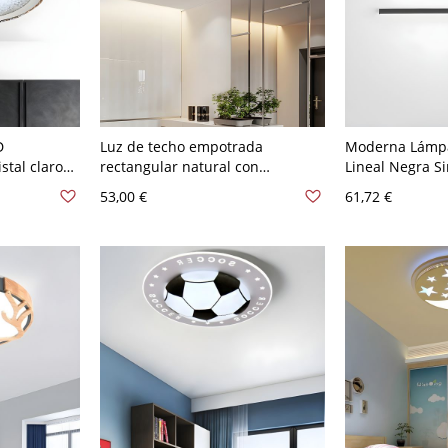
D
Luz de techo empotrada
Moderna Lámpa
stal claro
rectangular natural con
Lineal Negra S
do redondo
bombillas LED - 110 A 120 V 49,53
Acrílico Sala d
53,00 €
61,72 €
e ancho
cm Blanco
Empotrado