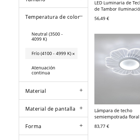
LED Luminaria de Tec
de Tambor Iluminació
Minimalista para Cuar
Temperatura de color
56,49 €
110 A 120 V Blanco
Neutral (3500 -
4099 K)
Frío (4100 - 4999 K)
×
Atenuación
continua
Material
Material de pantalla
Lámpara de techo
semiempotrada floral 
110V-120V, 16,5", luz 
Forma
83,77 €