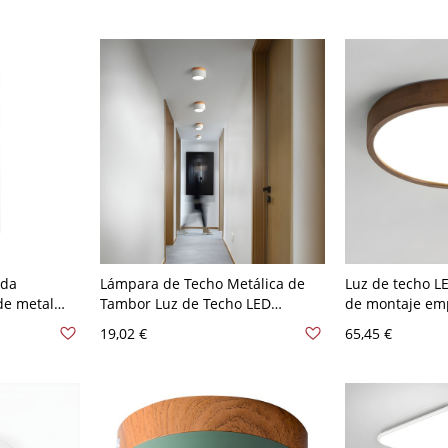
ntinua de
A 120 V
ada
Lámpara de Techo Metálica de
Luz de techo 
de metal
Tambor Luz de Techo LED
de montaje em
 A 120 V
Nórdica para Cuarto - Blanco 110
madera con pant
19,02 €
65,45 €
A 120 V Blanco
Color Nuez 110
Círculo