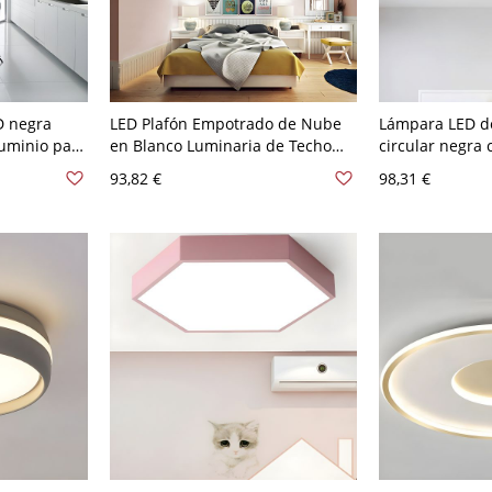
D negra
LED Plafón Empotrado de Nube
Lámpara LED d
uminio para
en Blanco Luminaria de Techo
circular negra
o
Metálica Infantil en Luz
empotrado y pan
93,82 €
98,31 €
Blanca/Regulación Continua de
luz blanca, 9" 
Control Remoto 21,5"/25,5" An -
alto
110 A 120 V Blanco 54,61 cm
Blanco