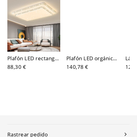
Plafón LED rectangular de lujo, pantalla acrílica estrellada con borde estilo cristal
Plafón LED orgánico minimalista, luminaria asimétrica blanca para dormitorio y pasillo
88,30 €
140,78 €
124,
Rastrear pedido