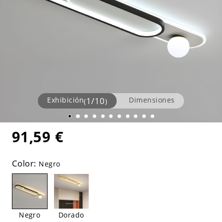
Exhibición
1
/
10
Dimensiones
(
)
91,59 €
Color:
Negro
Negro
Dorado