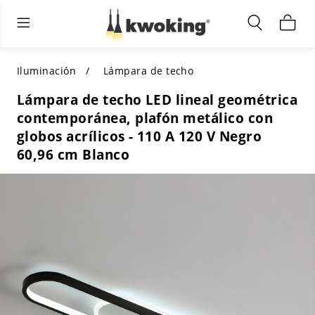
Muebles de sala de estar
Iluminación exterior
Iluminación interior
TODOS LOS MUEBLES DE SALÓN
Comprar por categoría
TODA LA ILUMINACIÓN PARA
Iluminación
Lámpara de techo
OTROS ESPACIOS
Lámpara de techo LED lineal geométrica
SELECCIONES DESTACADAS
COMPRAR POR ESTILO
contemporánea, plafón metálico con
COMPRAR POR CATEGORÍA
globos acrílicos - 110 A 120 V Negro
COMPRAR POR ESTILO
Shop by Colors
60,96 cm Blanco
COMPRAR POR ESTILO
Comprar por características
COMPRAR POR DISEÑO
COMPRAR POR COLOR
Comprar por material
COMPRAR POR DIMENSIONES