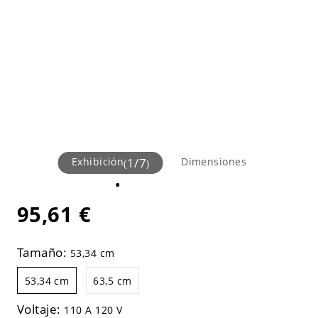
Exhibición
1
/
7
Dimensiones
(
)
95,61 €
Tamaño:
53,34 cm
53,34 cm
63,5 cm
Voltaje:
110 A 120 V