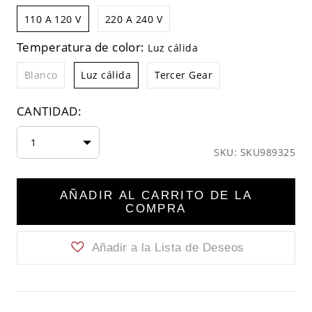
110 A 120 V
220 A 240 V
Temperatura de color:
Luz cálida
Blanco
Luz cálida
Tercer Gear
CANTIDAD:
1
SKU: SKU989325
AÑADIR AL CARRITO DE LA
COMPRA
Añadir a la Lista de Deseos