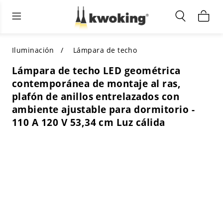
Muebles de sala de estar
Iluminación exterior
Iluminación interior
TODOS LOS MUEBLES DE SALÓN
Comprar por categoría
TODA LA ILUMINACIÓN PARA
Iluminación
Lámpara de techo
OTROS ESPACIOS
Lámpara de techo LED geométrica
SELECCIONES DESTACADAS
COMPRAR POR ESTILO
contemporánea de montaje al ras,
COMPRAR POR CATEGORÍA
plafón de anillos entrelazados con
COMPRAR POR ESTILO
Shop by Colors
ambiente ajustable para dormitorio -
COMPRAR POR ESTILO
110 A 120 V 53,34 cm Luz cálida
Comprar por características
COMPRAR POR DISEÑO
COMPRAR POR COLOR
Comprar por material
COMPRAR POR DIMENSIONES