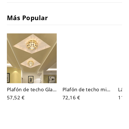
Más Popular
Plafón de techo Glam de cristal dorado, redondo facetado para pasillo y recibidor
Plafón de techo minimalista escandinavo, luminaria LED redonda de metal con pantalla acrílica
57,52 €
72,16 €
116,