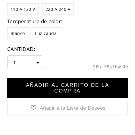
110 A 120 V
220 A 240 V
Temperatura de color:
Blanco
Luz cálida
CANTIDAD:
1
SPU: SPU104000
AÑADIR AL CARRITO DE LA
COMPRA
Añadir a la Lista de Deseos