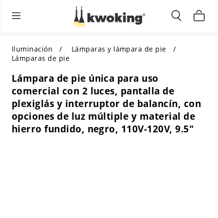
Muebles de sala de estar
Iluminación exterior
Iluminación interior
TODOS LOS MUEBLES DE SALÓN
Comprar por categoría
TODA LA ILUMINACIÓN PARA
Iluminación
Lámparas y lámpara de pie
OTROS ESPACIOS
Lámparas de pie
SELECCIONES DESTACADAS
COMPRAR POR ESTILO
Lámpara de pie única para uso
COMPRAR POR CATEGORÍA
comercial con 2 luces, pantalla de
COMPRAR POR ESTILO
Shop by Colors
plexiglás y interruptor de balancín, con
COMPRAR POR ESTILO
opciones de luz múltiple y material de
Comprar por características
COMPRAR POR DISEÑO
hierro fundido, negro, 110V-120V, 9.5"
COMPRAR POR COLOR
Comprar por material
COMPRAR POR DIMENSIONES