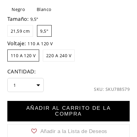
Negro
Blanco
Tamaño:
9,5"
21,59 cm
9,5"
Voltaje:
110 A 120 V
110 A 120 V
220 A 240 V
CANTIDAD:
1
SKU: SKU788579
AÑADIR AL CARRITO DE LA
COMPRA
Añadir a la Lista de Deseos