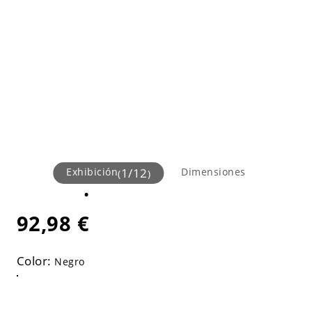
Exhibición
1
/
12
Dimensiones
(
)
92,98 €
Color:
Negro