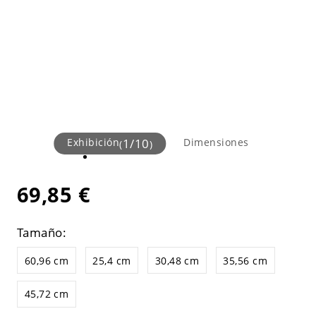
Exhibición
1
/
10
Dimensiones
(
)
69,85 €
Tamaño:
60,96 cm
25,4 cm
30,48 cm
35,56 cm
45,72 cm