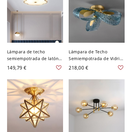
45,72 cm Rosa
Lámpara de techo
Lámpara de Techo
semiempotrada de latón
Semiempotrada de Vidrio
moderno y vidrio
Moderno y Latón,
149,79 €
218,00 €
acanalado, lámpara de
Lámpara de Pétalos en
tambor de 3/4/6 luces
Capas de 3/6/9 Luces para
para pasillos y
Dormitorios y Comedores
dormitorios - 3 110 A 120
- 110 A 120 V 3
V 12,7 cm