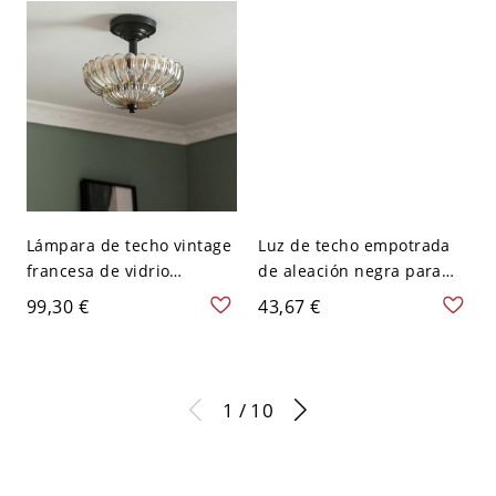
120 V
Lámpara de techo vintage
Luz de techo empotrada
francesa de vidrio
de aleación negra para
acanalado
LED/incandescente/fluore
99,30 €
43,67 €
semiempotrada - 110 A
scente con pantalla vítrea,
120 V
110V-120V, 6", cuadrada
1 / 10