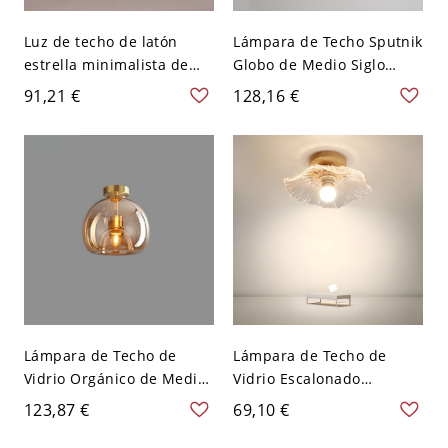
Luz de techo de latón
Lámpara de Techo Sputnik
estrella minimalista de
Globo de Medio Siglo
vidrio para pasillo - 110 A
Elegante para Comedor y
91,21 €
128,16 €
120 V 20,32 cm Vidrio
Dormitorio - Ámbar 110 A
transparente
120 V 6
Lámpara de Techo de
Lámpara de Techo de
Vidrio Orgánico de Medio
Vidrio Escalonado
Siglo para Entrada y
Nórdico, Fijación Botánica
123,87 €
69,10 €
Pasillo - 110 A 120 V
Semiempotrada para
Ámbar 17,78 cm
Pasillo y Entrada - 110 A