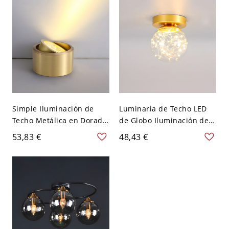
A 120 V
Simple Iluminación de
Luminaria de Techo LED
Techo Metálica en Dorado
de Globo Iluminación de
Luz de Techo LED de
Techo Moderna de Metal
53,83 €
48,43 €
Columna para Corredor -
para Pasillo - Dorado 110
Dorado 110 A 120 V
A 120 V
Blanco