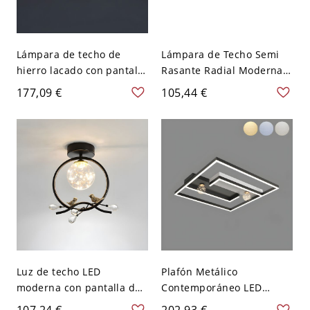
Lámpara de techo de
Lámpara de Techo Semi
hierro lacado con pantalla
Rasante Radial Moderna
de vidrio, estilo moderno
Semi Plafón de Metal con
177,09 €
105,44 €
y artístico - Gris Humo 110
Sombra de Vidrio de
A 120 V 4
Globos - 4 110 A 120 V
Ámbar
Luz de techo LED
Plafón Metálico
moderna con pantalla de
Contemporáneo LED
vidrio para pasillo - 110 A
Lámpara de Techo para
107,24 €
202,93 €