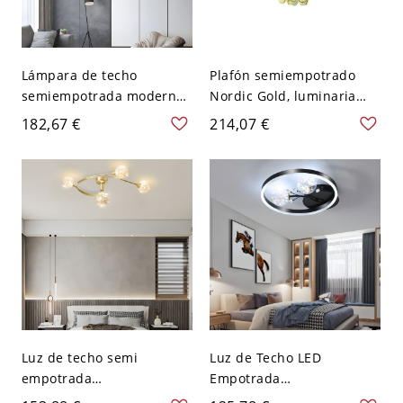
Lámpara de techo
Plafón semiempotrado
semiempotrada moderna
Nordic Gold, luminaria
de mediados de siglo,
decorativa creativa para
182,67 €
214,07 €
araña negra y dorada con
pasillo y dormitorio,
globos de vidrio y gotas
ambiente cálido - Azul
de cristal - Gris 110 A 120
110 A 120 V Flor
V 8
Luz de techo semi
Luz de Techo LED
empotrada
Empotrada
contemporánea con
Contemporánea, Globos