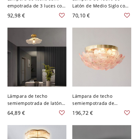
empotrada de 3 luces con
Latón de Medio Siglo con
pantalla de vidrio
Pantalla de Vidrio
92,98 €
70,10 €
transparente para cocina
Texturizado para Pasillo
o entrada - Plata 110 A
Dormitorio Entrada - 110
120 V
A 120 V Volante Plafón
Lámpara de techo
Lámpara de techo
semiempotrada de latón y
semiempotrada de
cristal vintage moderno,
pétalos románticos
64,89 €
196,72 €
lámpara de pétalos
franceses, lámpara de
multicolor para pasillos y
hierro multicolor y vidrio
dormitorios - 8,89 cm 110
artístico para dormitorios
A 120 V Transparente
y comedores - 110 A 120 V