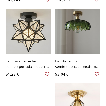
120 V Pájaro Negro Blanco
Dormitorio - Negro 110 A
120 V 50,8 cm Tercer Gear
Lámpara de techo
Luz de techo
semiempotrada moderna
semiempotrada moderna
de vidrio transparente en
en forma de cúpula para
51,28 €
93,04 €
forma de estrella con 1
dormitorio - Verde 110 A
bombilla LED - 110 A 120
120 V
V Negro