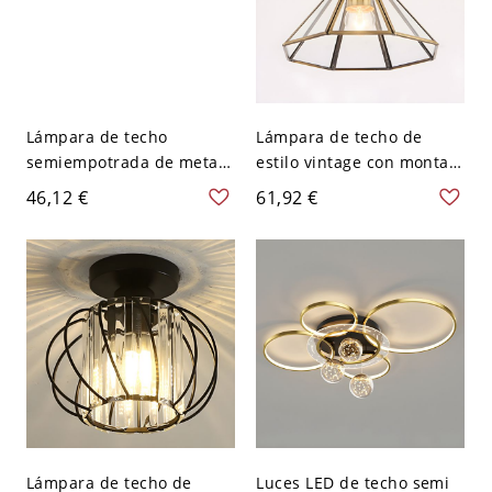
Lámpara de techo
Lámpara de techo de
semiempotrada de metal
estilo vintage con montaje
verde con pantalla de
en techo y pantalla de
46,12 €
61,92 €
vidrio blanco para
vidrio en latón - 110 A 120
hogares modernos - 110 A
V Cono
120 V Falda
Lámpara de techo de
Luces LED de techo semi