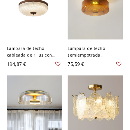
Lámpara de techo
Lámpara de techo
cableada de 1 luz con
semiempotrada
pantalla escolar de vidrio
tradicional de tambor de
194,87 €
75,59 €
vitrificado - 110 A 120 V
ámbar con pantalla de
30,48 cm
vidrio transparente - 110
A 120 V 20,32 cm