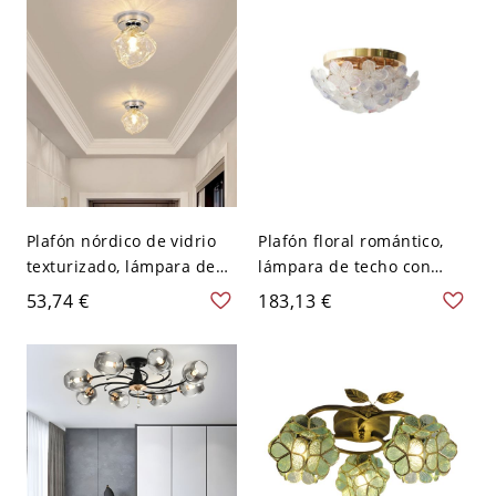
120 V
Rosa 59,69 cm
Plafón nórdico de vidrio
Plafón floral romántico,
texturizado, lámpara de
lámpara de techo con
techo con efecto ondas de
pétalos de vidrio
53,74 €
183,13 €
agua para pasillo y
texturizado para un suave
recibidor - 110 A 120 V
brillo ambiental - 110 A
Geométría
120 V Transparente 6