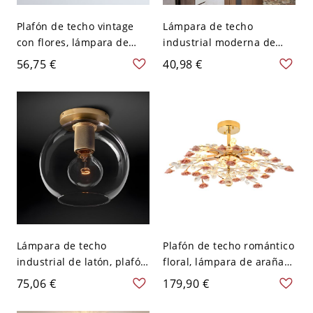
Plafón de techo vintage
Lámpara de techo
con flores, lámpara de
industrial moderna de
pétalos de vidrio
montaje al ras, globo de
56,75 €
40,98 €
acanalado para pasillo,
vidrio texturizado para
base en tono dorado - 110
pasillo y entrada - 110 A
A 120 V Transparente
120 V Transparente
Lámpara de techo
Plafón de techo romántico
industrial de latón, plafón
floral, lámpara de araña
dorado con detalle
de cristal dorada con
75,06 €
179,90 €
moleteado para pasillo y
rosas de cerámica para
entrada - Estilo 2 110 A
dormitorio - 110 A 120 V