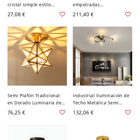
cristal simple estilo
empotradas
moderno para pasillo y
contemporáneas para
27,08 €
211,40 €
corredor - 110 A 120 V
sala de estar - Dorado-
Negro Farol
negro 110 A 120 V Blanco
Semi Plafón Tradicional
Industrial Iluminación de
en Dorado Luminaria de
Techo Metálica Semi
Techo de Metal de Estrella
Plafón Espiral con Sombra
76,25 €
132,06 €
para Corredor - Dorado
Vítrea de Tulipas - Negro
110 A 120 V Vidrio
110 A 120 V 4
transparente 20,32 cm
Transparente