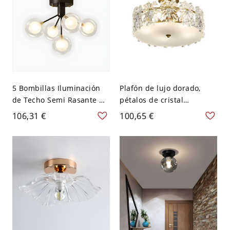
5 Bombillas Iluminación
Plafón de lujo dorado,
de Techo Semi Rasante de
pétalos de cristal
Metal Lámpara de Techo
texturizado y vidrio
106,31 €
100,65 €
Moderna de Globos para
punteado para dormitorio
Sala - Negro 110 A 120 V
- 110 A 120 V 40,64 cm