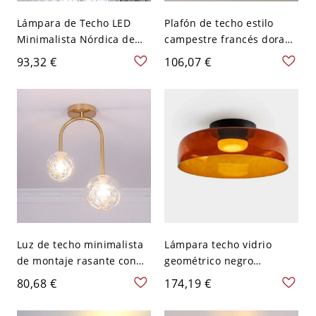
Lámpara de Techo LED
Plafón de techo estilo
Minimalista Nórdica de
campestre francés dorado
Vidrio - Ámbar 110 A 120
con tambor de vidrio
93,32 €
106,07 €
V Luz cálida
texturizado - 110 A 120 V
Rueda 40,64 cm
Luz de techo minimalista
Lámpara techo vidrio
de montaje rasante con
geométrico negro
globo de vidrio para
moderno con pantallas
80,68 €
174,19 €
pasillo semi montado -
vidrio transparente - 110
Dorado Transparente 110
A 120 V 1 Piso Naranja