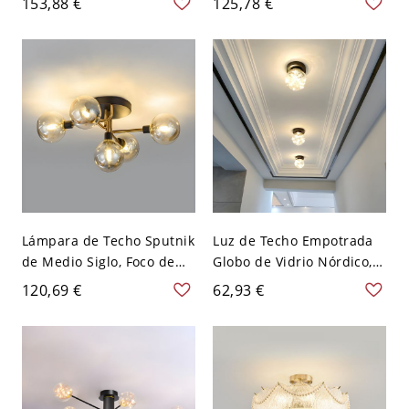
153,88 €
125,78 €
globos de vidrio
de Vidrio Estrellados con
estrellados brillantes -
Aro de Metal Cepillado -
Dorado 110 A 120 V 3+1
Negro 110 A 120 V 41,91
Luz cálida
cm Blanco
Lámpara de Techo Sputnik
Luz de Techo Empotrada
de Medio Siglo, Foco de
Globo de Vidrio Nórdico,
Techo de 4 Globos para
Lámpara Compacta para
120,69 €
62,93 €
Techos Bajos - 110 A 120 V
Pasillo - Negro 110 A 120
Transparente
V Transparente