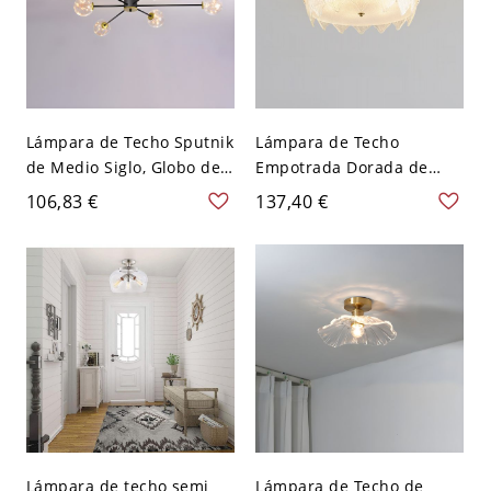
Lámpara de Techo Sputnik
Lámpara de Techo
de Medio Siglo, Globo de
Empotrada Dorada de
Vidrio Estrellado para Sala
Lujo, Diseño de Concha de
106,83 €
137,40 €
y Dormitorio - Negro 110
Vidrio Texturizado con
A 120 V 6
Detalles de Perlas - 110 A
120 V 40,64 cm Hoja
Lámpara de techo semi
Lámpara de Techo de