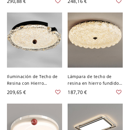
290,88 €
248,16 €
Luz Cálida/Blanca/Neutra,
Cálida/Blanca/Neutra,
Rectangular
Rectangular
Iluminación de Techo de
Lámpara de techo de
Resina con Hierro
resina en hierro fundido
Fundido, Control Remoto
con forma angular, color
209,65 €
187,70 €
Regulable sin Escalones,
tinta, 1 luz, LED, montaje
Tinta Angular 1 Luz, Luz
superficial, 110V-120V,
LED, 110V-120V
tres niveles (luz
cálida/blanca/neutra de
atenuación), 16"