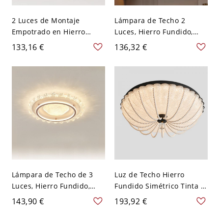
2 Luces de Montaje
Lámpara de Techo 2
Empotrado en Hierro
Luces, Hierro Fundido,
Fundido, Montaje
16", Luz
133,16 €
136,32 €
Expuesto Poligonal
Cálida/Blanca/Neutra
Blanco, Cableado para
Dormitorio Principal,
110V-120V, Tercera
Marcha (Luz
Cálida/Blanca/Neutra de
Atenuación), 16"
Lámpara de Techo de 3
Luz de Techo Hierro
Luces, Hierro Fundido,
Fundido Simétrico Tinta 1
Dorado, Montaje
Luz Montaje Superficial,
143,90 €
193,92 €
Superficial, Conexión
Conexión Eléctrica Directa
Eléctrica Directa para Uso
para Dormitorio Principal,