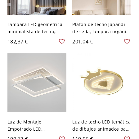
Lámpara LED geométrica
Plafón de techo Japandi
minimalista de techo,
de seda, lámpara orgánica
plafón arquitectónico de
acanalada tipo calabaza
182,37 €
201,04 €
perfil bajo para
con brillo suave y difuso -
dormitorio y pasillo -
110 A 120 V 40,64 cm
Negro 110 A 120 V Cuadro
Luz de Montaje
Luz de techo LED temática
Empotrado LED
de dibujos animados para
Geométrica Caprichosa
habitación infantil,
190,17 €
119,56 €