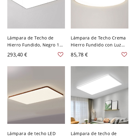
Lámpara de Techo de
Lámpara de Techo Crema
Hierro Fundido, Negro 1
Hierro Fundido con Luz
Luz Pantalla Acrílica LED
Pura, 1 Luz Pantalla
293,40 €
85,78 €
Empotrada con Estilo
Acrílica Led Empotrada,
Moderno, 110V-120V, Tres
110V-120V
Niveles (Luz
Cálida/Blanca/Neutra de
Regulación), Rectangular,
35.5" (90cm)
Lámpara de techo LED
Lámpara de techo de