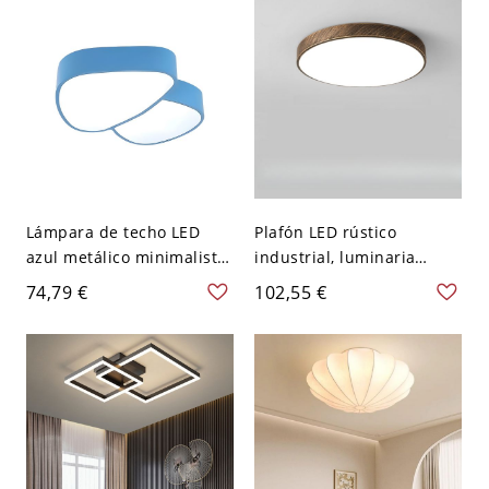
cm Blanco
Lámpara de techo LED
Plafón LED rústico
azul metálico minimalista
industrial, luminaria
para habitación de niños
redonda de perfil bajo
74,79 €
102,55 €
con forma de seta
con acabado bronce falso
- 110 A 120 V 22,86 cm
Blanco