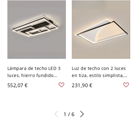
Residencial, Estilo
110V-120V, 12", Tercera
Simplista, 110V-120V,
Marcha (Luz
Forma de Pera
Cálida/Blanca/Neutra
Regulable)
Lámpara de techo LED 3
Luz de techo con 2 luces
luces, hierro fundido
en tiza, estilo simplista,
negro, pantalla PMMA,
lámpara LED, hierro
552,07 €
231,90 €
110V-120V, 43", tres
fundido con pantalla de
niveles de luz, rectangular
PMMA - 110 A 120 V 90,17
cm Rectángulo Blanco
1 / 6