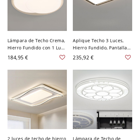
Lámpara de Techo Crema,
Aplique Techo 3 Luces,
Hierro Fundido con 1 Luz,
Hierro Fundido, Pantalla
Pantalla Acrílica para
Lucite, LED Empotrada,
184,95 €
235,92 €
Salón, Estilo LED Simple,
110V-120V, Luz Regulable,
110V-120V, Tercera
37.5"
Marcha (Luz
Cálida/Blanca/Neutra
Regulable), Redonda, 16"
2 luces de techo de hierro
Lámpara de Techo de