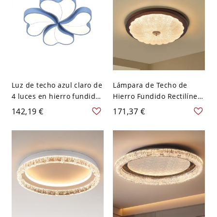
Regulable), 16"
Luz de techo azul claro de
Lámpara de Techo de
4 luces en hierro fundido,
Hierro Fundido Rectilínea
luz fría, montaje expuesto
1 Luz Pantalla Acrílica
142,19 €
171,37 €
poligonal, cableado, 110V-
para Dormitorio LED
120V, 20"
Empotrada, 110V-120V,
12", Tres Niveles (Luz
Cálida/Blanca/Neutra
Regulable)