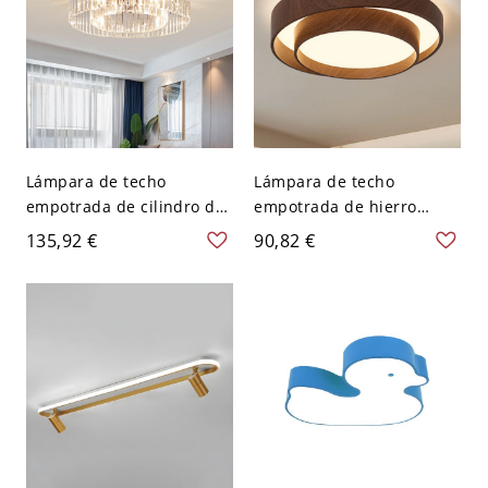
Lámpara de techo
Lámpara de techo
empotrada de cilindro de
empotrada de hierro
cristal negro con pantalla
fundido con 3 luces y
135,92 €
90,82 €
transparente, estilo
pantalla acrílica para
moderno - 110 A 120 V
dormitorio, conexión
40,64 cm
eléctrica directa, 110V-
120V, 16", nogal