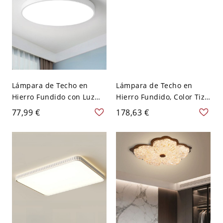
Lámpara de Techo en
Lámpara de Techo en
Hierro Fundido con Luz
Hierro Fundido, Color Tiza,
Pura, Tiza 1 Luz, Pantalla
1 Luz, Pantalla Acrílica,
77,99 €
178,63 €
de Acrílico, LED
LED Empotrado, Estilo
Empotrado, 110V-120V,
Moderno, 110V-120V, Tres
Redonda
Niveles (Luz
Cálida/Blanca/Neutra de
Regulación), Rectangular,
35.5" (90cm)