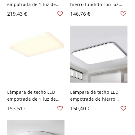
empotrada de 1 luz de
hierro fundido con luz
hierro fundido con
pura, color tiza, 1 luz,
219,43 €
146,76 €
pantalla acrílica para uso
pantalla acrílica, LED
residencial, 110V-120V,
empotrado, 110V-120V,
tres niveles (luz
rectangular
cálida/blanca/neutra de
atenuación), rectangular
Lámpara de techo LED
Lámpara de techo LED
empotrada de 1 luz de
empotrada de hierro
hierro fundido con
fundido ligero Chalk 1 con
153,51 €
150,40 €
pantalla acrílica, 110V-
luz pura y pantalla de
120V, tres niveles (luz
acrílico, 110V-120V,
cálida/blanca/neutra de
rectangular
atenuación), rectangular