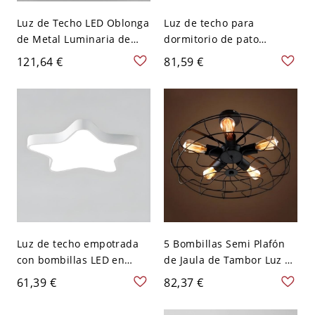
Luz de Techo LED Oblonga
Luz de techo para
de Metal Luminaria de
dormitorio de pato
Techo Modernista en
metálico de 18" W LED
121,64 €
81,59 €
Blanco-Dorado para Sala -
moderna en azul, luz
Blanco-dorado 110 A 120
blanca
V 100,33 cm Blanco
Luz de techo empotrada
5 Bombillas Semi Plafón
con bombillas LED en
de Jaula de Tambor Luz de
forma de estrella acrílica
Techo Industrial de Metal
61,39 €
82,37 €
blanca para niños -
en Negro - Negro 110 A
Blanco 110 A 120 V 30,48
120 V 48,26 cm