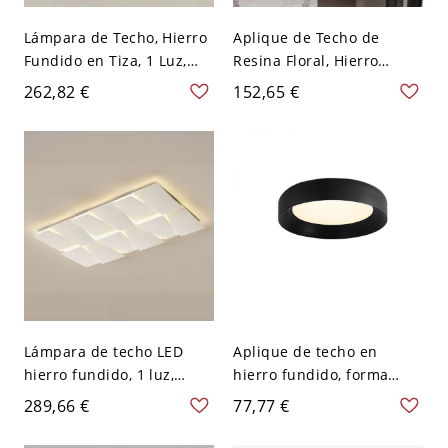
Lámpara de Techo, Hierro
Aplique de Techo de
Fundido en Tiza, 1 Luz,
Resina Floral, Hierro
Pantalla Acrílica, LED
Fundido, 1 Luz LED de
262,82 €
152,65 €
Empotrado Moderno,
Montaje Superficial para
110V-120V, Tres Niveles
Uso Residencial, 110V-
(Luz Cálida/Blanca/Neutra
120V, Tercera Marcha (Luz
de Atenuación),
Cálida/Blanca/Neutra de
Rectangular
Regulación), Café, 16"
Lámpara de techo LED
Aplique de techo en
hierro fundido, 1 luz,
hierro fundido, forma
pantalla plexiglás, 3
angular, color tinta, 1 luz,
289,66 €
77,77 €
niveles
pantalla de plexiglás,
(cálida/blanca/neutra),
luminaria LED, montaje