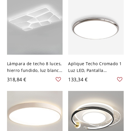
110V-120V, rectangular
superficial, 110V-120V,
tres niveles (luz
cálida/blanca/neutra de
atenuación)
Lámpara de techo 8 luces,
Aplique Techo Cromado 1
hierro fundido, luz blanca,
Luz LED, Pantalla
diseño angular de tiza
Plexiglás, 110V-120V, Luz
318,84 €
133,34 €
con pantalla de plexiglás,
Cálida/Blanca/Neutra,
luminaria LED, 110V-120V,
19.5"
43.5"