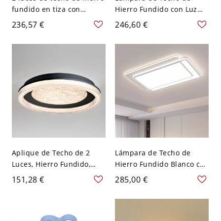
fundido en tiza con
Hierro Fundido con Luz
pantalla de PMMA para
Fría, Pantalla PMMA
236,57 €
246,60 €
sala, LED de montaje
Blanca Simétrica de 1 Luz
expuesto, 110V-120V, tres
para Sala, 110V-120V,
niveles (luz
23.5"
cálida/blanca/neutra de
atenuación), rectángulo,
43.5"
Aplique de Techo de 2
Lámpara de Techo de
Luces, Hierro Fundido,
Hierro Fundido Blanco con
Montaje Superficial Negro
Pantalla Acrílica para
151,28 €
285,00 €
Simétrico, Cableado para
Salón, LED, Empotrada,
Uso Residencial, 110V-
110V-120V, Tres Tonos
120V, Tercera Marcha (Luz
(Cálido/Blanco/Neutro),
Cálida/Blanca/Neutra
Rectangular, 43.5"