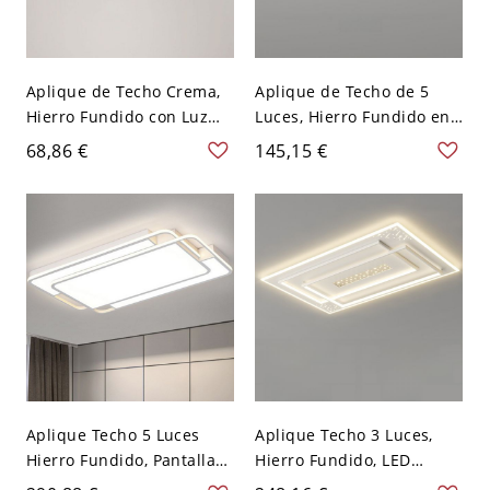
Aplique de Techo Crema,
Aplique de Techo de 5
Hierro Fundido con Luz
Luces, Hierro Fundido en
Blanca, 1 Luz, Pantalla de
Tinta con Lámpara LED de
68,86 €
145,15 €
Plexiglás, Lámpara LED,
Plexiglás, Montaje
Montaje Superficial, 110V-
Superficial para Uso
120V, Redondo, 16"
Residencial, 110V-120V,
Tercera Marcha (Luz
Cálida/Blanca/Neutra de
Atenuación), Redondo
Aplique Techo 5 Luces
Aplique Techo 3 Luces,
Hierro Fundido, Pantalla
Hierro Fundido, LED
Plexiglás, LED, 110V-120V,
Plexiglás, Luz