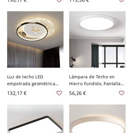
con Difusor Acrílico
lámpara regulable de
Estrellado - Blanco 110 A
hierro y acrílico
120 V Cuadrado
multiforme para
dormitorios de niños - 110
A 120 V Corona Blanco
Luz de techo LED
Lámpara de Techo en
empotrada geométrica
Hierro Fundido, Pantalla
minimalista con
Acrílica de 1 Luz LED
132,17 €
56,26 €
proyección estrellada -
Empotrada con Estilo
110 A 120 V 49,53 cm
Moderno, 110V-120V, Tres
Estrella
Niveles (Luz
Cálida/Blanca/Neutra
Regulable), 16"