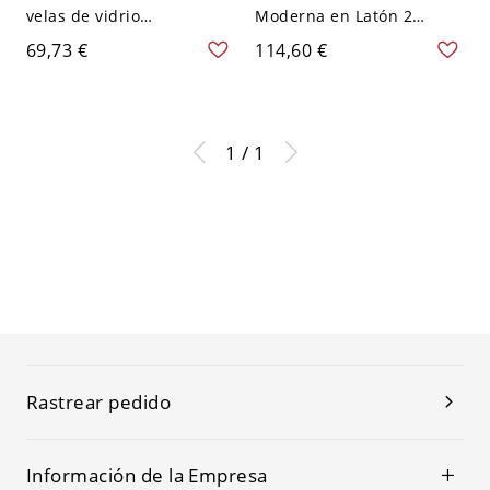
velas de vidrio
Moderna en Latón 2
transparente industrial
Cabezas Luz de Pared de
69,73 €
114,60 €
con 1 bombilla, montaje
Metal con Brazo Curvo
en pared para dormitorio
para Salón - Latón 110 A
con placa trasera de
120 V Candelilla
madera en bronce
1 / 1
Rastrear pedido
Información de la Empresa