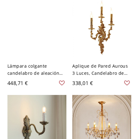
Lámpara colgante
Aplique de Pared Aurous
candelabro de aleación
3 Luces, Candelabro de
metálica con altura
Aleación con
448,71 €
338,01 €
ajustable, 6, 110V-120V,
LED/Incandescente/Fluore
vela
scente, Dirección de
Sombra Ascendente,
Cableado, 110V-120V, Vela