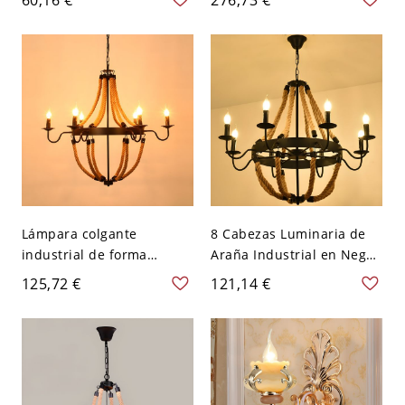
polaco - Candelilla 110 A
110 A 120 V 5 Candelilla
120 V
Lámpara colgante
8 Cabezas Luminaria de
industrial de forma
Araña Industrial en Negro
geométrica de metal con
Luz Colgante de Metal
125,72 €
121,14 €
cuerda de Manila para
para Restaurante - 110 A
restaurante - 110 A 120 V
120 V Negro Candelilla
Candelilla 6