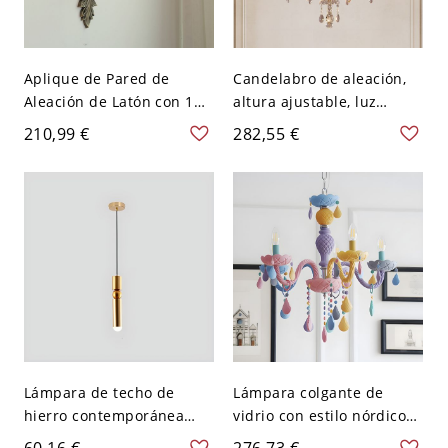
Aplique de Pared de
Candelabro de aleación,
Aleación de Latón con 1
altura ajustable, luz
Luz, Lámpara LED,
colgante, 110V-120V, 6,
210,99 €
282,55 €
Dirección de Sombra
vela
Ambiental, y Cableado
Fijo, 110V-120V, Vela
Lámpara de techo de
Lámpara colgante de
hierro contemporánea
vidrio con estilo nórdico
con 1 luz, acabado dorado
para habitación infantil -
60,16 €
276,73 €