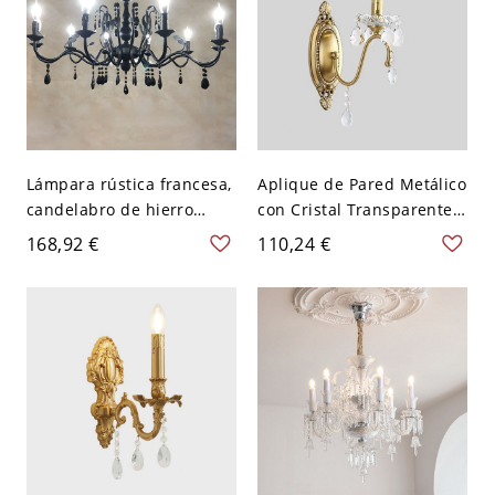
Lámpara rústica francesa,
Aplique de Pared Metálico
candelabro de hierro
con Cristal Transparente,
forjado con gotas de
Aleación Cableada
168,92 €
110,24 €
cristal - Negro 110 A 120 V
Directamente, Compatible
Candelilla 10
con
LED/Incandescente/Fluore
scente para Uso
Residencial, 1, 110V-120V,
Vela