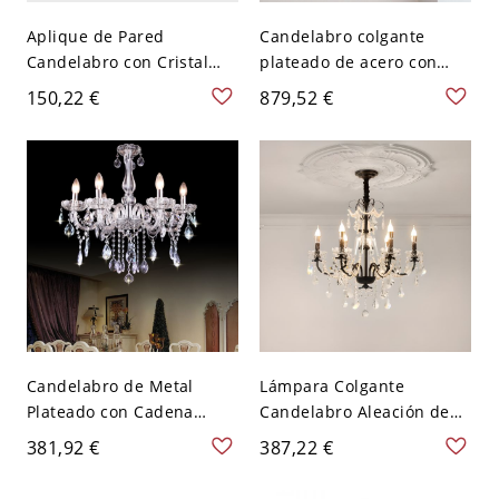
Aplique de Pared
Candelabro colgante
Candelabro con Cristal
plateado de acero con
Transparente Metálico
cadena ajustable, 6, 110V-
150,22 €
879,52 €
Cableado de Aleación
120V, vela
para Uso Residencial
LED/Incandescente/Fluore
scente, 110V-120V, Vela,
Arriba
Candelabro de Metal
Lámpara Colgante
Plateado con Cadena
Candelabro Aleación de
Ajustable, 6, 110V-120V,
Tinta con Cadena
381,92 €
387,22 €
Vela
Ajustable, 6, 110V-120V,
Vela