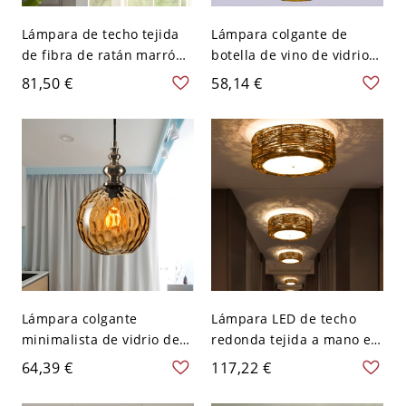
Lámpara de techo tejida
Lámpara colgante de
de fibra de ratán marrón
botella de vino de vidrio
con 1 cabeza de
retro industrial de 1 luz -
81,50 €
58,14 €
iluminación tipo cúpula
110 A 120 V Marrón
de granja
Lámpara colgante
Lámpara LED de techo
minimalista de vidrio de
redonda tejida a mano en
agua ámbar con forma de
estilo asiático de ratán
64,39 €
117,22 €
esfera, 8" de ancho, 1
marrón, de 16" de ancho
bombilla, accesorio de