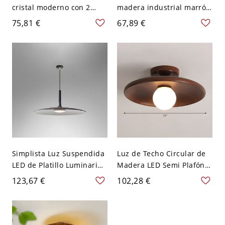
cristal moderno con 2
madera industrial marrón
luces y sombra única -
ovalada con pantalla de
75,81 €
67,89 €
110 A 120 V Tostado
vidrio opalino tipo vela
Simplista Luz Suspendida
Luz de Techo Circular de
LED de Platillo Luminaria
Madera LED Semi Plafón
Pendiente de Metal para
Modernista para Corredor
123,67 €
102,28 €
Cocina - 110 A 120 V Café
- 110 A 120 V Marrón
25,4 cm