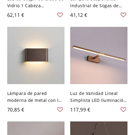
Vidrio 1 Cabeza
Industrial de Sogas de
Iluminación Suspendida
Color de Lino Luminaria
62,11 €
41,12 €
Simplista para Comedor -
Pendiente para Almacén -
110 A 120 V Ámbar 15,24
1 110 A 120 V 39,5"
cm
Lámpara de pared
Luz de Vanidad Lineal
moderna de metal con luz
Simplista LED Iluminación
cálida y pantalla de
de Pared Metálica para
70,85 €
117,99 €
aluminio LED - 110 A 120
Baño - 110 A 120 V Café
V Café 15,24 cm
40,64 cm Blanco