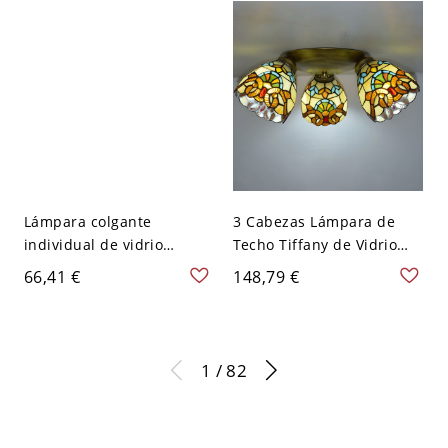
Lámpara colgante
3 Cabezas Lámpara de
individual de vidrio
Techo Tiffany de Vidrio
ámbar moderna y
Iluminación de Techo de
66,41 €
148,79 €
elegante en forma de
Flores para Dormitorio -
lágrima de 6" de ancho
Marrón 110 A 120 V
para interiores
1 / 82