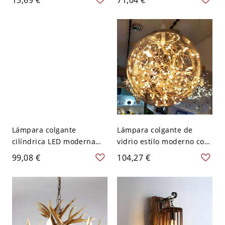
Restaurante - 110 A 120 V
Lineal en Beige para Baño
Marrón 1 39,5"
- 110 A 120 V Marrón
59,69 cm
Lámpara colgante
Lámpara colgante de
cilíndrica LED moderna
vidrio estilo moderno con
con luz cálida y longitud
1 luz y pantalla esférica
99,08 €
104,27 €
de suspensión ajustable -
para habitación de hotel -
110 A 120 V Café 20,32 cm
110 A 120 V Ámbar 15,24
cm