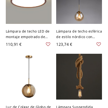
Lámpara de techo LED de
Lámpara de techo esférica
montaje empotrado de
de estilo nórdico con
madera marrón claro con
pantalla de vidrio para
110,91 €
123,74 €
pantalla acrílica blanca -
dormitorio - 110 A 120 V
110 A 120 V 30,48 cm
Ámbar Redondo
Blanco Redondo
Luz de Colgar de Globo de
Lámpara Suspendida