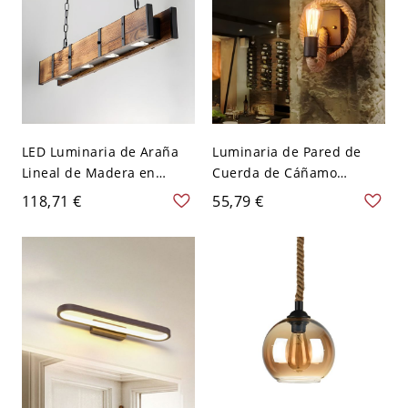
LED Luminaria de Araña
Luminaria de Pared de
Lineal de Madera en
Cuerda de Cáñamo
Marrón Lámpara
Bombilla Única Luz de
118,71 €
55,79 €
Pendiente Industrial de
Pared Industrial en
Rectángulo para Comedor
Marrón con Brazo Curvo -
- Marrón 110 A 120 V
110 A 120 V Marrón
Redondo