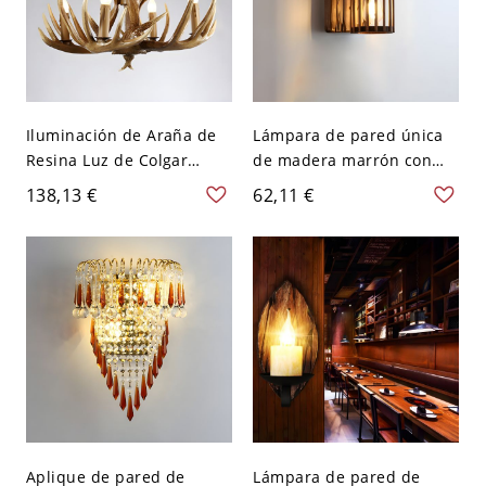
Iluminación de Araña de
Lámpara de pared única
Resina Luz de Colgar
de madera marrón con
Tradicional de Candelas
montaje empotrado estilo
138,13 €
62,11 €
para Salón - 110 A 120 V
granja y 1/2 luz - Jaula
Marrón 4+3
110 A 120 V
Aplique de pared de
Lámpara de pared de