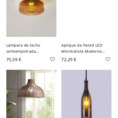
Lámpara de techo
Aplique de Pared LED
semiempotrada
Minimalista Moderno
tradicional de tambor de
Gaviota - Luz Silueta de
75,59 €
72,29 €
ámbar con pantalla de
Ave para Dormitorio y
vidrio transparente - 110
Sala de Estar - 110 A 120 V
A 120 V 20,32 cm
Café 50,8 cm