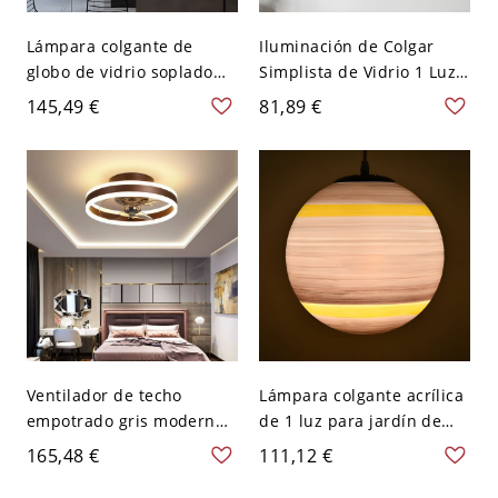
Lámpara colgante de
Iluminación de Colgar
globo de vidrio soplado
Simplista de Vidrio 1 Luz
ámbar simple con luz de
Lámpara Suspendida de
145,49 €
81,89 €
hadas de cuerda
Linterna para Cantina -
individual abierta para
Ámbar 110 A 120 V
techo de cocina
Ventilador de techo
Lámpara colgante acrílica
empotrado gris moderno
de 1 luz para jardín de
con control remoto y luz
infantes, Planeta Infantil -
165,48 €
111,12 €
LED integrada - 110 A 120
110 A 120 V 15,24 cm
V 40,64 cm Café
Marrón