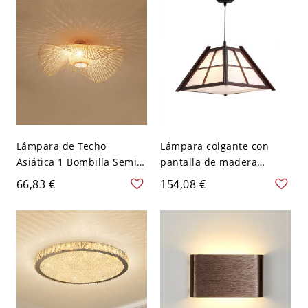
Lámpara de Techo
Lámpara colgante con
Asiática 1 Bombilla Semi
pantalla de madera
Plafón de Ratán de
simétrica, 1 luz, para uso
66,83 €
154,08 €
Linterna en Marrón -
residencial, cableado
Marrón 110 A 120 V 48,26
directo a la red eléctrica -
cm
110 A 120 V Café