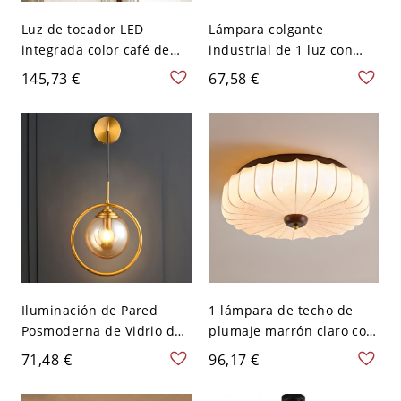
Luz de tocador LED
Lámpara colgante
integrada color café de
industrial de 1 luz con
16", lámpara moderna de
pantalla de globo de 8" de
145,73 €
67,58 €
metal para espejo
ancho, acabado beige,
montada en pared con
vidrio ámbar, con varilla
pantalla para baño, 110V-
de cuerda
120V
Iluminación de Pared
1 lámpara de techo de
Posmoderna de Vidrio de
plumaje marrón claro con
Orbe Luz de Pared 1
pantalla de tela - 110 A
71,48 €
96,17 €
Bombilla para Cuarto -
120 V 40,64 cm
Ámbar 110 A 120 V