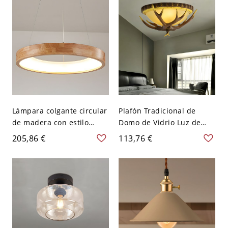
techo para comedor
Lámpara colgante circular
Plafón Tradicional de
de madera con estilo
Domo de Vidrio Luz de
moderno nórdico y LED -
Techo en Marrón 3
205,86 €
113,76 €
110 A 120 V Redondo
Bombillas con Diseño de
Cuerna de Resina -
Marrón 110 A 120 V 31,75
cm