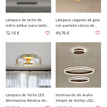
Lámpara de techo de
Lámpara colgante de gota
vidrio ámbar para tambor
con pantalla cónica de
de almacén con montaje
metal retro de 1 luz para
72,10 €
49,76 €
empotrado de 1 cabeza
el techo de la sala de
para pasillo en negro
estar en marrón
Lámpara de Techo LED
Iluminación de Araña
Minimalista Nórdica de
Simple de Anillos LED
Vidrio - Ámbar 110 A 120
Lámpara Pendiente