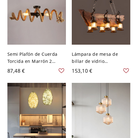
Semi Plafón de Cuerda
Lámpara de mesa de
Torcida en Marrón 2
billar de vidrio
Bombillas Luminaria de
transparente y metal con
87,48 €
153,10 €
Techo Industrial para
6 cabezas, estilo costero,
Corredor - 110 A 120 V
para restaurante o isla,
Marrón
con decoración de barco -
110 A 120 V Marrón