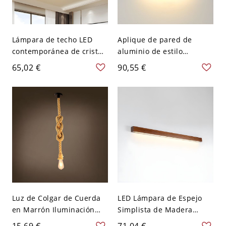
Lámpara de techo LED
Aplique de pared de
contemporánea de cristal
aluminio de estilo
ámbar redonda, montaje
moderno con 2 luces LED
65,02 €
90,55 €
empotrado, iluminación
coloridas para escaleras -
blanca, 8,5" de ancho
110 A 120 V Café 16,51 cm
Luz de Colgar de Cuerda
LED Lámpara de Espejo
en Marrón Iluminación
Simplista de Madera
Pendiente Industrial para
Iluminación de Pared
15,69 €
71,04 €