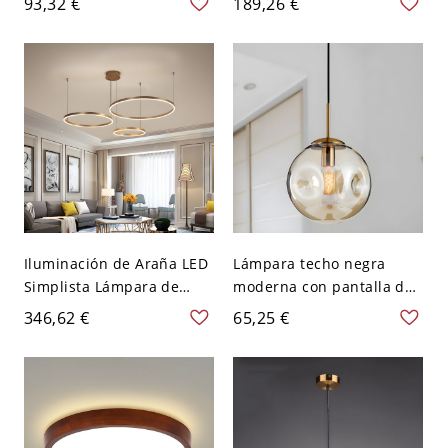
93,32 €
189,26 €
V Luz cálida
Metálica para Salón - 110
A 120 V Café 40,64
cm+59,69 cm Blanco
Iluminación de Araña LED
Lámpara techo negra
Simplista Lámpara de
moderna con pantalla de
Colgar de Acrílico de
vidrio ámbar con relieve
346,62 €
65,25 €
Anillos en Café - 110 A
para comedor con luz
120 V Café 3 pisos 80,01
hacia abajo y 1 bombilla
cm Luz cálida