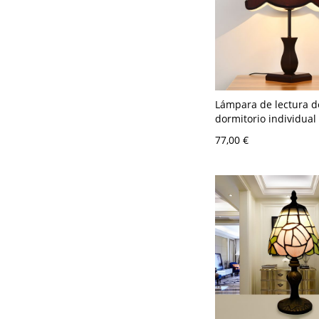
Lámpara de lectura d
dormitorio individual
única en color burde
77,00 €
diseño floral de tela 
escritorio