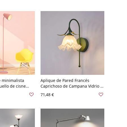
Blanco
 minimalista
Aplique de Pared Francés
uello de cisne
Caprichoso de Campana Vidrio y
A 120 V Rosa
Hierro - 110 A 120 V Verde
71,48 €
Campana