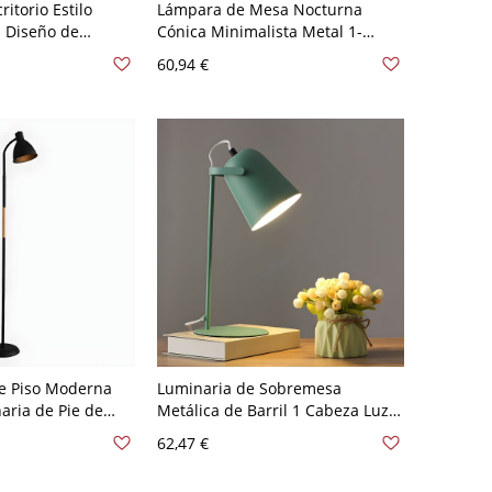
itorio Estilo
Lámpara de Mesa Nocturna
 Diseño de
Cónica Minimalista Metal 1-
de Bicicleta -
Bombilla Negra con Pedestal de
60,94 €
0 V
Madera para Dormitorio
e Piso Moderna
Luminaria de Sobremesa
aria de Pie de
Metálica de Barril 1 Cabeza Luz
ura - 110 A 120 V
de Noche Nórdica para Lectura -
62,47 €
o enchufable
110 A 120 V Eléctrico enchufable
Verde