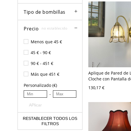
Tipo de bombillas
Precio
no establecido
Menos que 45 €
45 € - 90 €
90 € - 451 €
Aplique de Pared de 
Más que 451 €
Cloche con Pantalla d
Transparente, Lámpa
Personalizado (€)
130,17 €
Hacia Abajo, 110V-12
-
APlicar
RESTABLECER TODOS LOS
FILTROS