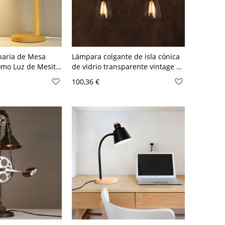
naria de Mesa
Lámpara colgante de isla cónica
mo Luz de Mesita
de vidrio transparente vintage de
 Estudio - 110 A
2 cabezas para comedor o mesa
100,36 €
o enchufable Negro
de billar en acabado negro