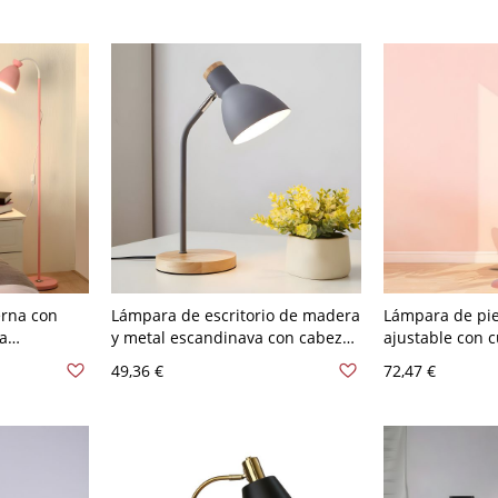
texturizado - Campana 110 A 120
V
rna con
Lámpara de escritorio de madera
Lámpara de pie
ra
y metal escandinava con cabezal
ajustable con c
0 V Rosa
ajustable, luz de tarea con
flexible - 110 
49,36 €
72,47 €
acabado mate para oficina en
casa, mesita de noche del
dormitorio o área de estudio en
dormitorio - 110 A 120 V Eléctrico
enchufable Gris