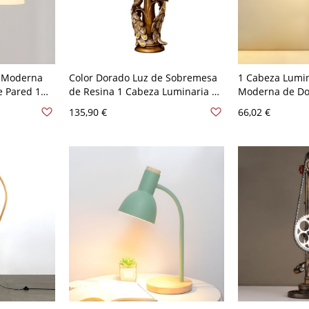
d Moderna
Color Dorado Luz de Sobremesa
1 Cabeza Lumi
e Pared 1
de Resina 1 Cabeza Luminaria de
Moderna de Do
e Vidrio
Mesita Rural de Campana Textil
de Madera para
135,90 €
66,02 €
pana 110 A
con Decoración de Pavo Real -
120 V Eléctric
110 A 120 V Dorado