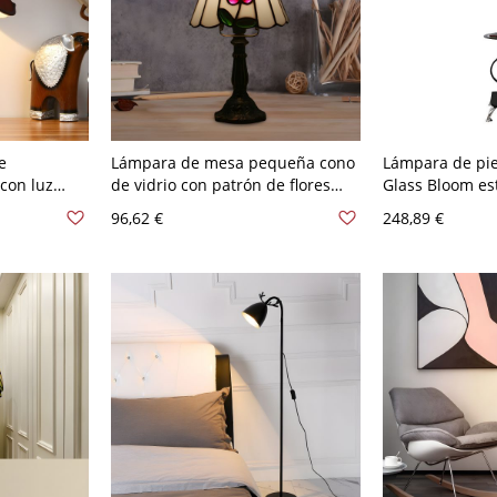
e
Lámpara de mesa pequeña cono
Lámpara de pie
 con luz
de vidrio con patrón de flores
Glass Bloom est
os con
Tiffany, blanca y de una sola luz
cabezas en neg
96,62 €
248,89 €
para
estar