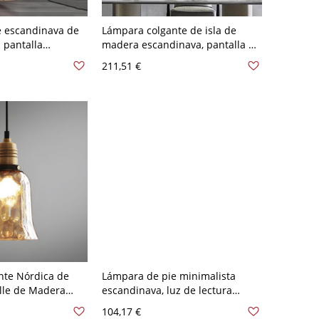
e escandinava de
Lámpara colgante de isla de
 pantalla
madera escandinava, pantalla de
para rincón de
vidrio martillado para isla de
211,51 €
 120 V Rosa
cocina - 110 A 120 V Campana
nte Nórdica de
Lámpara de pie minimalista
alle de Madera
escandinava, luz de lectura
a de Cocina y
ajustable para dormitorio y
104,17 €
pana 110 A 120 V
oficina en casa - 110 A 120 V