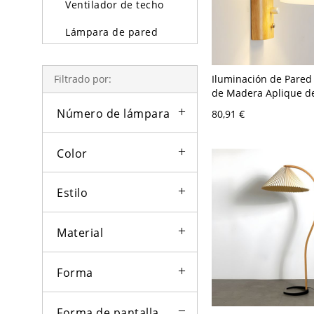
Ventilador de techo
Lámpara de pared
Lámparas y lámpara
de pie
Iluminación de Pare
Filtrado por:
de Madera Aplique d
Iluminación exterior
Cabeza con Pantalla d
Número de lámpara
80,91 €
Blanco - Blanco Cam
Bombillas
120 V
Color
Estilo
Material
Forma
Forma de pantalla