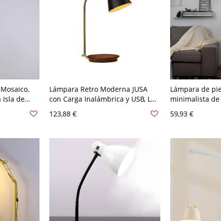
 Mosaico,
Lámpara Retro Moderna JUSA
Lámpara de pie
 Isla de
con Carga Inalámbrica y USB, Luz
minimalista de
Campana
de Lectura para Cuidado de Ojos,
cuello de cisne 
123,88 €
59,93 €
Base de Madera, Negro y Latón -
120 V Negro
110 A 120 V