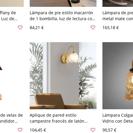
ffany de
Lámpara de pie estilo macarrón
Lámpara de pi
 Luz de
de 1 bombilla, luz de lectura con
metal mate con
e Barril
asta y campana, con pantalla
ajustable 180° 
84,21 €
165,18 €
20 V 15,24
metálica - 110 A 120 V Negro
lectura - 110 A
de velas de
Aplique de pared estilo
Lámpara Colga
fundidor
campestre francés de latón
Vidrio con Det
 base de
cepillado, luz de tocador dorada
Maciza para Isl
104,45 €
90,57 €
a sin llama
con pantalla de vidrio
Comedor - Cam