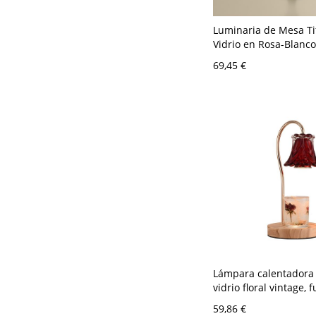
Luminaria de Mesa Ti
Vidrio en Rosa-Blanco
Sobremesa 1 cabeza d
69,45 €
para Cuarto - 110 A 1
cm Rosa-blanco
Lámpara calentadora 
vidrio floral vintage, 
eléctrico de cera con
59,86 €
madera para fraganci