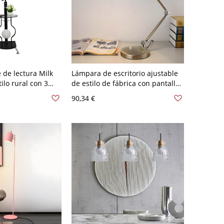
 de lectura Milk
Lámpara de escritorio ajustable
ilo rural con 3
de estilo de fábrica con pantalla
ro para sala de
de metal en níquel
90,34 €