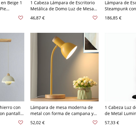
 en Beige 1
1 Cabeza Lámpara de Escritorio
Lámpara de Escr
Pie
Metálica de Domo Luz de Mesa
Steampunk con
ra de Cono
Nórdica para Lectura - 110 A 120
Cadena y Piñón 
46,87 €
186,85 €
Cuello de
V Eléctrico enchufable Verde
Latón 110 A 12
Madera
hierro con
Lámpara de mesa moderna de
1 Cabeza Luz d
con pantalla,
metal con forma de campana y
de Metal Lumin
una sola luz para dormitorio -
Cono para Lect
52,02 €
57,33 €
110 A 120 V Amarillo
Negro Eléctric