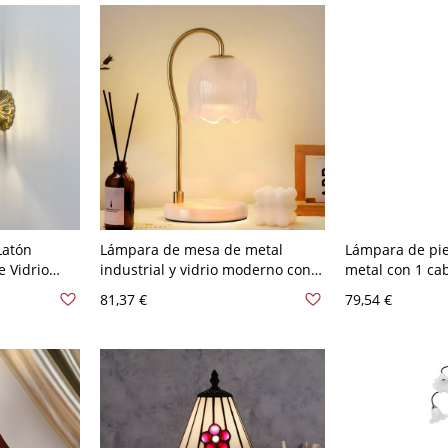
Latón
Lámpara de mesa de metal
Lámpara de pie
e Vidrio
industrial y vidrio moderno con
metal con 1 cab
ra de Pared
pantalla hacia abajo en forma de
para sala de es
81,37 €
79,54 €
0V
campana - 110 A 120 V Blanco
Negro