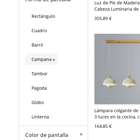
Luz de Pie de Madera
Cabeza Luminaria de 
Modernista con Somb
Rectángulo
355,89 €
en Beige y Diseño de 
Cisne - 110 A 120 V 
Cuadro
Barril
Campana
×
Tambor
Pagoda
Globo
Lámpara colgante de 
3 luces en la cocina, 
Linterna
crema, 110V-120V
164,85 €
Color de pantalla