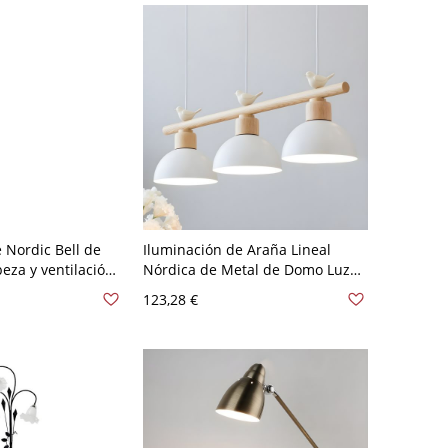
 Nordic Bell de
Iluminación de Araña Lineal
eza y ventilación
Nórdica de Metal de Domo Luz
tar - 110 A 120 V
Suspendida 3 Cabezas para
123,28 €
Comedor - 110 A 120 V Blanco