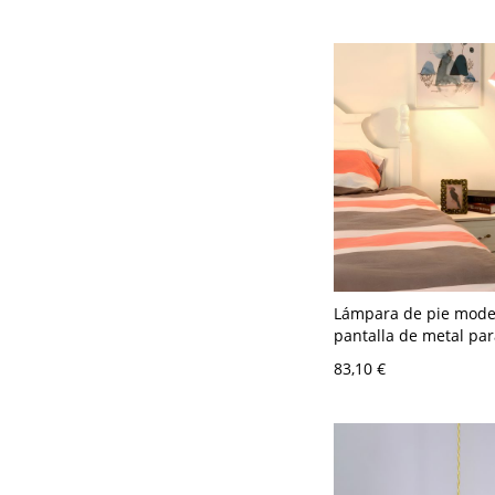
- Rojo 110 A 120 V
Lámpara de pie mode
pantalla de metal pa
dormitorio - 110 A 12
83,10 €
Campana