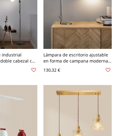
 industrial
Lámpara de escritorio ajustable
 doble cabezal con
en forma de campana moderna
flexible - 110 A
de metal luz única para mesita
130,32 €
de noche - 110 A 120 V