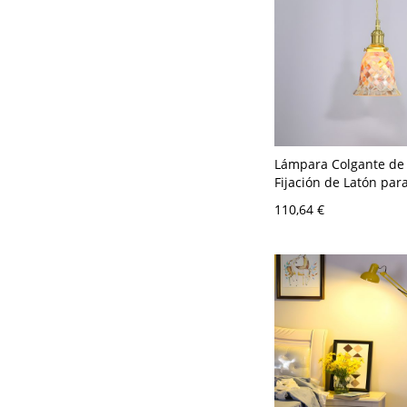
Lámpara Colgante de
Fijación de Latón para
Cocina y Comedor - 
110,64 €
110 A 120 V