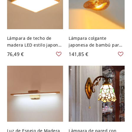
Lámpara de techo de
Lámpara colgante
madera LED estilo japonés
japonesa de bambú para
para dormitorio - 110 A
comedor - 110 A 120 V
76,49 €
141,85 €
120 V Cuadro 30,48 cm
40,64 cm
Blanco
Luz de Espejo de Madera
Lámpara de pared con