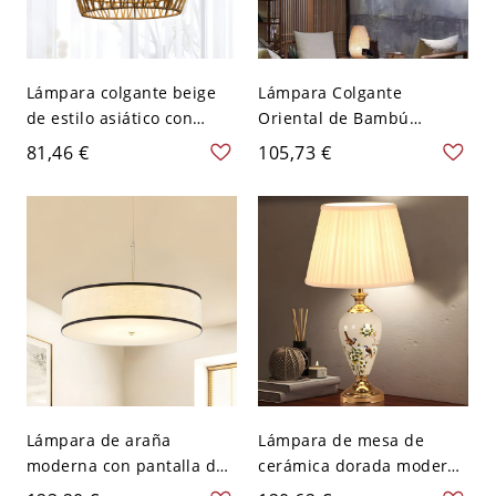
Lámpara colgante beige
Lámpara Colgante
de estilo asiático con
Oriental de Bambú
forma de cúpula de ratán
Iluminación Pendiente
81,46 €
105,73 €
para restaurante
Cónica 1 Cabeza para
Comedor - Beige 110 A
120 V 40,64 cm
Lámpara de araña
Lámpara de mesa de
moderna con pantalla de
cerámica dorada moderna
tela beige y negra,
con diseño geométrico y