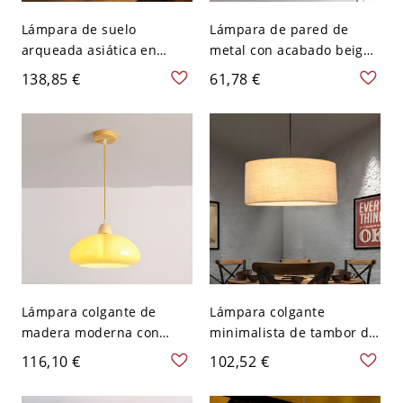
Lámpara de suelo
Lámpara de pared de
arqueada asiática en
metal con acabado beige
beige con pantalla de tela
vintage y detalle de
138,85 €
61,78 €
y base de mármol para
cuerda, con forma de
sala de estar - 110 A 120 V
mano, para uso en
interiores
Lámpara colgante de
Lámpara colgante
madera moderna con
minimalista de tambor de
longitud ajustable en
tela con difusor de
116,10 €
102,52 €
estilo de cúpula - 110 A
acrílico y cable ajustable -
120 V Beige
Beige 110 A 120 V 45,72