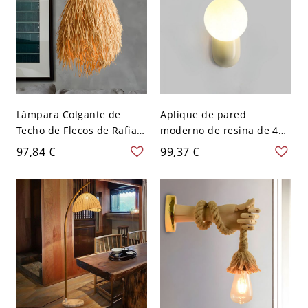
Lámpara Colgante de
Aplique de pared
Techo de Flecos de Rafia
moderno de resina de 4
Boho de Paja - Beige 110
pulgadas AccentuRyte con
97,84 €
99,37 €
A 120 V
pantalla blanca - 110 A
120 V Beige