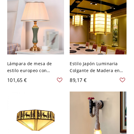
cm
Lámpara de mesa de
Estilo Japón Luminaria
estilo europeo con
Colgante de Madera en
pantalla de tela y base de
Beige Iluminación
101,65 €
89,17 €
metal para la mesita de
Suspendida 1 Cabeza de
noche - Beige 110 A 120 V
Rectángulo - Beige 110 A
120 V