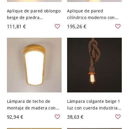
Aplique de pared oblongo
Aplique de pared
beige de piedra
cilíndrico moderno con
sinterizada, 110V-120V, 3"
cableado duro, tono beige
111,81 €
195,26 €
y pantalla de piedra para
uso en interiores - 110 A
120 V Abajo
Lámpara de techo de
Lámpara colgante beige 1
montaje de madera con
luz con cuerda industrial -
luz LED estilo japonés
110 A 120 V Beige 1
92,94 €
38,63 €
para dormitorio - 110 A
120 V 64,77 cm Blanco Un