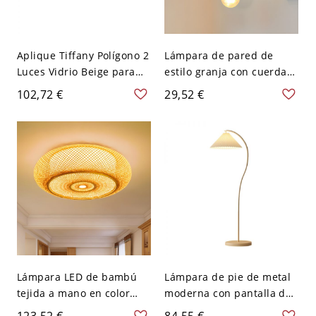
Aplique Tiffany Polígono 2
Lámpara de pared de
Luces Vidrio Beige para
estilo granja con cuerda
Baño
de cáñamo colgante en
102,72 €
29,52 €
beige y un solo foco
desnudo con grifo - 110 A
120 V Beige
Lámpara LED de bambú
Lámpara de pie de metal
tejida a mano en color
moderna con pantalla de
beige de estilo asiático,
tela blanca para el hogar,
123,52 €
84,55 €