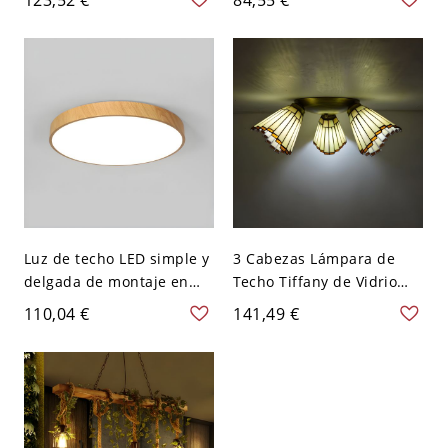
montada en el techo en
elegante y útil - 110 A 120
forma oblonga de 16" de
V 27,94 cm
ancho
Luz de techo LED simple y
3 Cabezas Lámpara de
delgada de montaje en
Techo Tiffany de Vidrio
techo de metal para sala
Iluminación de Techo de
110,04 €
141,49 €
de estar - 110 A 120 V
Flores para Dormitorio -
Blanco 22,86 cm
Beige 110 A 120 V