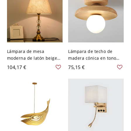
Lámpara de mesa
Lámpara de techo de
moderna de latón beige
madera cónica en tono
con detalle de cristal
beige, sencilla y semi
104,17 €
75,15 €
claro y interruptor
empotrada para
basculante - Trapecio 110
dormitorio - 110 A 120 V
A 120 V