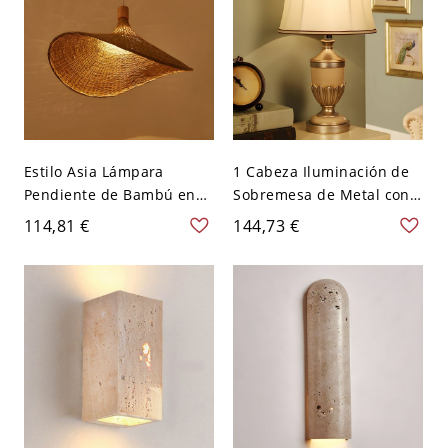
Estilo Asia Lámpara
1 Cabeza Iluminación de
Pendiente de Bambú en
Sobremesa de Metal con
Beige Luz Colgante Única
Sombra de Tela de
114,81 €
144,73 €
de Sombrero - 110 A 120 V
Tambor Luz de Mesa
Beige 30,48 cm
Tradicional con Soporte
Oval para Salón - 110 A
120 V Beige