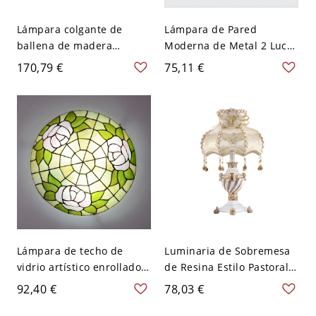
Lámpara colgante de
Lámpara de Pared
ballena de madera
Moderna de Metal 2 Luces
artística con 1 bombilla
Aplique con Pantalla de
170,79 €
75,11 €
para comedor - 110 A 120
Tela de Rectángulo - 110 A
V 59,69 cm
120 V Beige Sí
Lámpara de techo de
Luminaria de Sobremesa
vidrio artístico enrollado a
de Resina Estilo Pastoral
mano en estilo Tiffany
Iluminación de Mesita 1
92,40 €
78,03 €
para dormitorio - Beige
Cabeza con Pantalla de
110 A 120 V 30,48 cm
Tela de Domo en Beige -