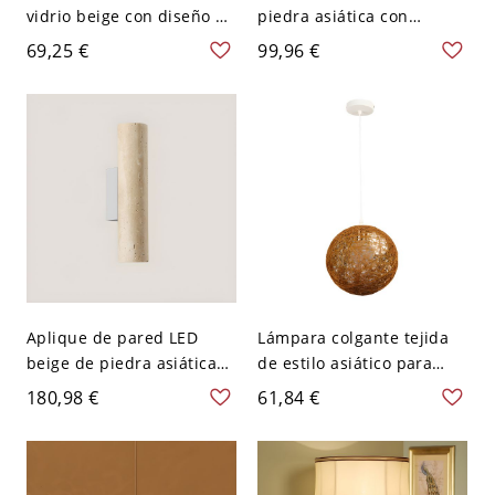
vidrio beige con diseño de
piedra asiática con
celosía barroca 12" LED
pantalla de piedra beige,
69,25 €
99,96 €
rojo acabado en luz
110V-120V, 3"
blanca
Aplique de pared LED
Lámpara colgante tejida
beige de piedra asiática
de estilo asiático para
con 2 luces y pantalla
sala de estar - 110 A 120 V
180,98 €
61,84 €
hacia arriba y hacia abajo
Beige
- 110 A 120 V Redondo
Exterior