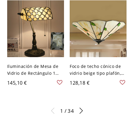
110 A 120 V Beige
Iluminación de Mesa de
Foco de techo cónico de
Vidrio de Rectángulo 1
vidrio beige tipo plafón,
Bombilla Lámpara de
estilo mediterráneo, 3
145,10 €
128,18 €
Noche Tiffany para Banco
luces, con patrón de hojas
- 110 A 120 V Beige
verdes
1 / 34