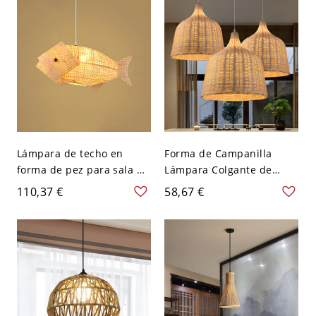
Solo Lado
Lámpara de techo en
Forma de Campanilla
forma de pez para sala de
Lámpara Colgante de
té, de bambú con un solo
Bambú en Beige Luz
110,37 €
58,67 €
foco estilo asiático
Suspendida 1 Cabeza
colgante en color beige -
Estilo Asia - Beige 110 A
110 A 120 V Beige 45,72
120 V 25,4 cm
cm