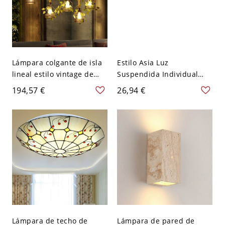
Lámpara colgante de isla
Estilo Asia Luz
lineal estilo vintage de
Suspendida Individual
metal beige - Beige 110 A
Lámpara Suspendida
194,57 €
26,94 €
120 V
Global de Ratán para
Estudio - 110 A 120 V
Beige
Lámpara de techo de
Lámpara de pared de