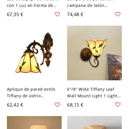
con 1 Luz en Forma de
campana de latón
Tira de Estilo Nórdico
victoriana de 1 luz con
67,35 €
74,48 €
para Baño - 110 A 120 V
vidrio manchado beige y
Blanco
cadena de tracción
Aplique de pared estilo
6"/8" Wide Tiffany Leaf
Tiffany de vidrio
Wall Mount Light 1 Light
emplomado con motivo de
Beige Stained Glass
62,42 €
68,15 €
hojas y brazo de voluta de
Sconce Lamp with Curved
bronce ornamentado -
Arm - 110 A 120 V Beige
Beige 110 A 120 V
15,24 cm