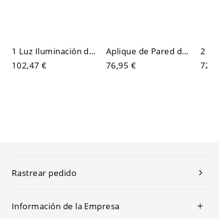
1 Luz Iluminación de Pared Metálica de Cono Aplique de Pared Modernista para Dormitorio
Aplique de Pared de Metal en Latón 1 Cabeza Lámpara de Pared Ajustable Simplista de Campanilla para Salón
102,47 €
76,95 €
72,5
Rastrear pedido
Información de la Empresa