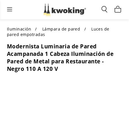
Muebles de sala de estar
Iluminación exterior
Iluminación interior
TODOS LOS MUEBLES DE SALÓN
Comprar por categoría
TODA LA ILUMINACIÓN PARA
Iluminación
Lámpara de pared
Luces de
OTROS ESPACIOS
pared empotradas
SELECCIONES DESTACADAS
COMPRAR POR ESTILO
Modernista Luminaria de Pared
COMPRAR POR CATEGORÍA
Acampanada 1 Cabeza Iluminación de
COMPRAR POR ESTILO
Shop by Colors
Pared de Metal para Restaurante -
COMPRAR POR ESTILO
Negro 110 A 120 V
Comprar por características
COMPRAR POR DISEÑO
COMPRAR POR COLOR
Comprar por material
COMPRAR POR DIMENSIONES