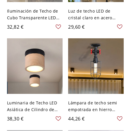
Iluminación de Techo de
Luz de techo LED de
Cubo Transparente LED
cristal claro en acero
Luz de Techo Simplista de
inoxidable con forma de
32,82 €
29,60 €
Cristal para Sala - 110 A
flor moderna para pasillo
120 V Transparente
- 110 A 120 V
Blanco
Transparente Luz cálida
Luminaria de Techo LED
Lámpara de techo semi
Asiática de Cilindro de
empotrada en hierro
Madera Lámpara de
negro para sala de estar
38,30 €
44,26 €
Techo en Negro para
industrial con jaula y
Corredor - Negro 110 A
pantalla en negro