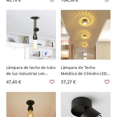
de estar en latón antiguo
giratorio y asa para
restaurante
Lámpara de techo de tubo
Lámpara de Techo
de luz industrial con
Metálica de Cilindro LED
bombilla expuesta,
Iluminación de Techo
47,40 €
37,27 €
montaje semi empotrado
Minimalista en Cromado -
en bronce
Cromo 110 A 120 V 7
colores