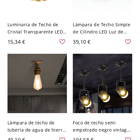
Luminaria de Techo de
Lámpara de Techo Simple
Cristal Transparente LED
de Cilindro LED Luz de
Luz de Techo Moderna de
Techo de Metal para
15,34 €
39,10 €
Cono para Pasillo -
Pasillo - 110 A 120 V
Transparente 110 A 120 V
Blanco Luz cálida 5vatios
Blanco
Lámpara de techo de
Foco de techo semi
tubería de agua de hierro
empotrado negro vintage
con 1 bombilla para sala
con cilindro metálico
40,10 €
104,58 €