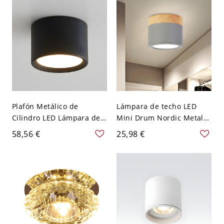
120 V Gris
Plafón Metálico de
Lámpara de techo LED
Cilindro LED Lámpara de
Mini Drum Nordic Metal
Techo Simplista para
Grey-Wood montada en
58,56 €
25,98 €
Pasillo - Negro 110 A 120
superficie en luz blanca
V 8,89 cm Blanco
para vestíbulo