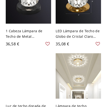
1 Cabeza Lámpara de
LED Lámpara de Techo de
Techo de Metal
Globo de Cristal Claro
Iluminación de Techo
Estilo Moderno Plafón
36,58 €
35,08 €
Moderna de Globo para
para Entrada - 110 A 120
Pasillo - Negro 110 A 120
V Bronce 6,35 cm
V
Luz de techo dorada de
Lámpara de techo