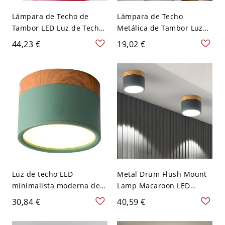
Lámpara de Techo de
Lámpara de Techo
Tambor LED Luz de Techo
Metálica de Tambor Luz
Metálica Minimalista para
de Techo LED Nórdica
44,23 €
19,02 €
Salón - Negro 110 A 120 V
para Cuarto - Blanco 110
A 120 V Blanco
Luz de techo LED
Metal Drum Flush Mount
minimalista moderna de
Lamp Macaroon LED
aluminio lacado con
Grey/Green Ceiling
30,84 €
40,59 €
pantalla acrílica - Verde
Lighting with Wooden Top
110 A 120 V Blanco
for Living Room - 110 A