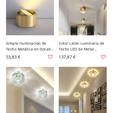
Simple Iluminación de
Color Latón Luminaria de
Techo Metálica en Dorado
Techo LED de Metal
Luz de Techo LED de
Iluminación de Techo
53,83 €
137,87 €
Columna para Corredor -
Simple con Diseño de
Dorado 110 A 120 V
Cristal Claro para
Blanco
Corredor - 110 A 120 V
Latón