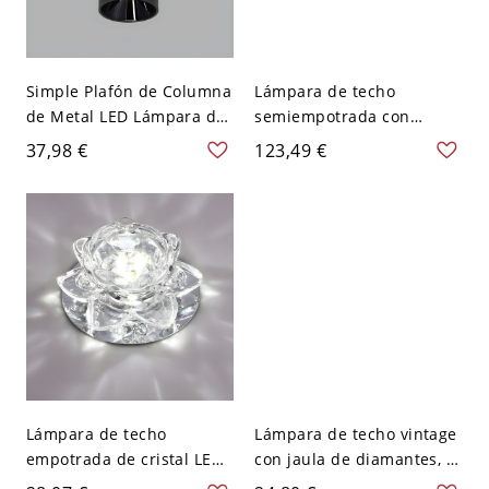
Simple Plafón de Columna
Lámpara de techo
de Metal LED Lámpara de
semiempotrada con
Techo para Corredor -
acabado dorado
37,98 €
123,49 €
Negro 110 A 120 V Luz
postmoderno para sala de
cálida
estar con foco en tubo de
metal - 110 A 120 V 1
Dorado
Lámpara de techo
Lámpara de techo vintage
empotrada de cristal LED
con jaula de diamantes, 1
Lotus Modernista en claro
cabeza, montaje semi