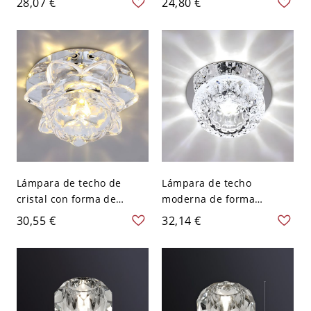
28,07 €
24,80 €
- 110 A 120 V
empotrado metálico en
Transparente Blanco
latón antiguo
Lámpara de techo de
Lámpara de techo
cristal con forma de
moderna de forma
cuenco moderno y
esférica con cristal y 2
30,55 €
32,14 €
agujero de 2-3,5'' de
luces con agujero de 2-3''
diámetro - 110 A 120 V
de diámetro - 110 A 120 V
Luz cálida
Blanco