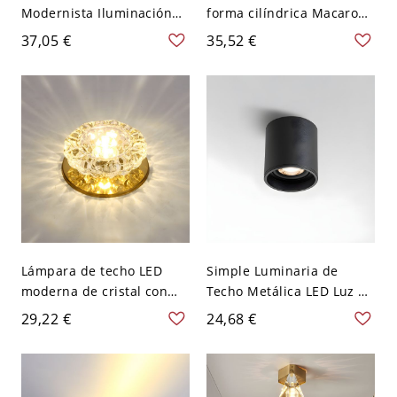
Modernista Iluminación
forma cilíndrica Macaroon
de Techo de Bloques de
moderna de hierro con 1
37,05 €
35,52 €
Cristal para Pasillo - Azul
luz para balcón - Gris 110
110 A 120 V Luz cálida
A 120 V Blanco
Lámpara de techo LED
Simple Luminaria de
moderna de cristal con
Techo Metálica LED Luz de
agujero de 2-3.5'' de
Techo de Cilindro para
29,22 €
24,68 €
diámetro para pasillo -
Pasillo - Negro 110 A 120
110 A 120 V Dorado Luz
V 6,35 cm Blanco
cálida