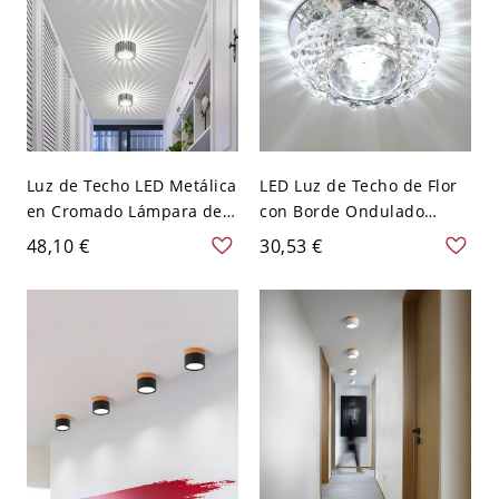
Luz de Techo LED Metálica
LED Luz de Techo de Flor
en Cromado Lámpara de
con Borde Ondulado
Techo Simple de
Luminaria de Techo
48,10 €
30,53 €
Engranaje para Corredor -
Simplista de Cristal
Cromo 110 A 120 V 7
Transparente - 110 A 120
colores
V Transparente Blanco