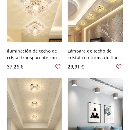
Iluminación de techo de
Lámpara de techo de
cristal transparente con
cristal con forma de flor
diseño de cuboide estilo
para pasillo y entrada -
37,26 €
29,91 €
simple LED montado en
Cromo 110 A 120 V Blanco
superficie en luz cálida