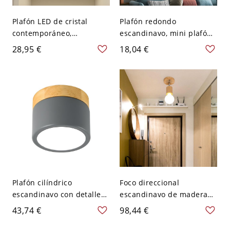
Plafón LED de cristal
Plafón redondo
contemporáneo,
escandinavo, mini plafón
downlight cromado con
de 4 pulgadas con detalle
28,95 €
18,04 €
efecto estallido de
de madera para pasillo -
estrellas - Cromo 110 A
110 A 120 V Gris
120 V Blanco
Plafón cilíndrico
Foco direccional
escandinavo con detalle
escandinavo de madera
decorativo de madera -
natural, plafón de techo
43,74 €
98,44 €
Gris 110 A 120 V
ajustable - Madera 110 A
120 V 1