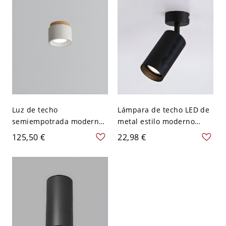
120 V
Luz de techo
Lámpara de techo LED de
semiempotrada moderna
metal estilo moderno
de cilindro de piedra con
montada en el techo
125,50 €
22,98 €
pantalla de piedra hacia
cilíndrico - Negro 110 A
abajo - Blanco 110 A 120 V
120 V Blanco