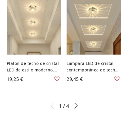
Plafón de techo de cristal
Lámpara LED de cristal
LED de estilo moderno,
contemporánea de techo,
montaje al ras, con
plafón decorativo tipo sol
19,25 €
29,45 €
orificio de 2-3,5'' de
para pasillo y recibidor -
diámetro - 110 A 120 V
Cromo 110 A 120 V Blanco
Transparente Luz cálida
1 / 4