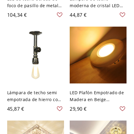
foco de pasillo de metal
moderna de cristal LED
con montaje semitubular
Bowl, color beige, para
104,34 €
44,87 €
posmoderno - Dorado 110
pasillo - 110 A 120 V
A 120 V 1 Luz cálida
Tostado Blanco
Lámpara de techo semi
LED Plafón Empotrado de
empotrada de hierro con
Madera en Beige
tubería de fábrica, 1
Luminaria de Techo
45,87 €
29,90 €
bombilla, iluminación de
Circular Simplista para
techo para cafetería en
Dormitorio - 110 A 120 V
bronce antiguo
Madera Blanco