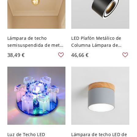
Lámpara de techo
LED Plafón Metálico de
semisuspendida de metal
Columna Lámpara de
negro con 1 cabeza y
Techo Ajustable Moderna
38,49 €
46,66 €
bombilla al descubierto
para Pasillo - Negro 110 A
para pasillo industrial -
120 V Luz cálida
110 A 120 V Negro
Luz de Techo LED
Lámpara de techo LED de