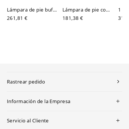
Lámpara de pie buffet de metal simple LED/incandescente/fluorescente con interruptor de balancín y pantalla crema/áurea/tinta ferruginosa, altura flexible
Lámpara de pie contemporánea 1 luz con interruptor basculante y pantalla negra ferruginosa, adaptada para LED/incandescente/fluorescente, uso residencial
261,81 €
181,38 €
314,
Rastrear pedido
Información de la Empresa
Servicio al Cliente