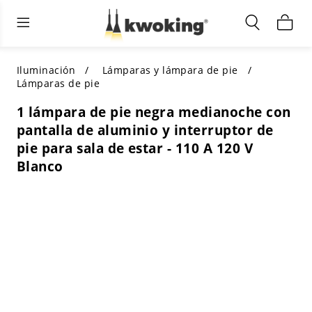
Muebles de sala de estar
Iluminación exterior
Iluminación interior
TODOS LOS MUEBLES DE SALÓN
Comprar por categoría
TODA LA ILUMINACIÓN PARA
Iluminación
Lámparas y lámpara de pie
OTROS ESPACIOS
Lámparas de pie
SELECCIONES DESTACADAS
COMPRAR POR ESTILO
1 lámpara de pie negra medianoche con
COMPRAR POR CATEGORÍA
pantalla de aluminio y interruptor de
COMPRAR POR ESTILO
Shop by Colors
pie para sala de estar - 110 A 120 V
COMPRAR POR ESTILO
Blanco
Comprar por características
COMPRAR POR DISEÑO
COMPRAR POR COLOR
Comprar por material
COMPRAR POR DIMENSIONES