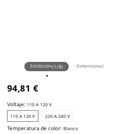
Exhibición
1
/
8
Dimensiones
(
)
94,81 €
Voltaje:
110 A 120 V
110 A 120 V
220 A 240 V
Temperatura de color:
Blanco