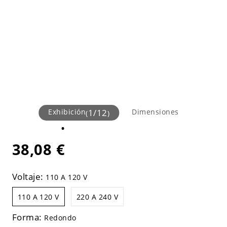
Exhibición
1
/
12
Dimensiones
(
)
38,08 €
Voltaje:
110 A 120 V
110 A 120 V
220 A 240 V
Forma:
Redondo