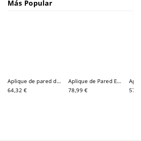
Más Popular
Aplique de pared de 2 luces de plexiglás con pantalla de tiza ambiental, lámpara de pared, temperatura de color de luz dorada
Aplique de Pared Estilo Infantil con Material Polimerizado
64,32 €
78,99 €
57,1