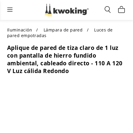
Muebles de sala de estar
Iluminación exterior
Iluminación interior
TODOS LOS MUEBLES DE SALÓN
Comprar por categoría
TODA LA ILUMINACIÓN PARA
Iluminación
Lámpara de pared
Luces de
OTROS ESPACIOS
pared empotradas
SELECCIONES DESTACADAS
COMPRAR POR ESTILO
Aplique de pared de tiza claro de 1 luz
COMPRAR POR CATEGORÍA
con pantalla de hierro fundido
COMPRAR POR ESTILO
Shop by Colors
ambiental, cableado directo - 110 A 120
COMPRAR POR ESTILO
V Luz cálida Redondo
Comprar por características
COMPRAR POR DISEÑO
COMPRAR POR COLOR
Comprar por material
COMPRAR POR DIMENSIONES