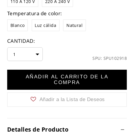
110 A 120 V
220 A 240 V
Temperatura de color:
Blanco
Luz cálida
Natural
CANTIDAD:
1
SPU: SPU102918
AÑADIR AL CARRITO DE LA
COMPRA
Añadir a la Lista de Deseos
Detalles de Producto