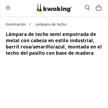
Muebles de sala de estar
Iluminación exterior
Iluminación interior
TODOS LOS MUEBLES DE SALÓN
Comprar por categoría
TODA LA ILUMINACIÓN PARA
Iluminación
Lámpara de techo
OTROS ESPACIOS
Lámpara de techo semi empotrada de
SELECCIONES DESTACADAS
COMPRAR POR ESTILO
metal con cabeza en estilo industrial,
COMPRAR POR CATEGORÍA
barril rosa/amarillo/azul, montada en el
COMPRAR POR ESTILO
Shop by Colors
techo del pasillo con base de madera
COMPRAR POR ESTILO
Comprar por características
COMPRAR POR DISEÑO
COMPRAR POR COLOR
Comprar por material
COMPRAR POR DIMENSIONES