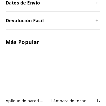
Datos de Envío
Devolución Fácil
Más Popular
Aplique de pared metálico de bombilla abierta industrial de 4 luces para sala de estar en negro/bronce/óxido con diseño de tubería
Lámpara de techo de metal para granja con acabado dorado/negro, 1 luz, montaje semi empotrado en corredor de jaula circular