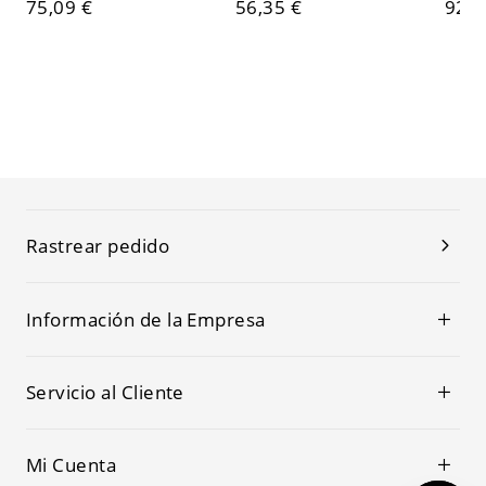
75,09 €
56,35 €
92,1
Rastrear pedido
Información de la Empresa
Servicio al Cliente
Mi Cuenta