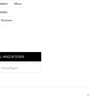
elphin
Maus
immen
es Dimmen
L HINZUFÜGEN
e hinzufügen