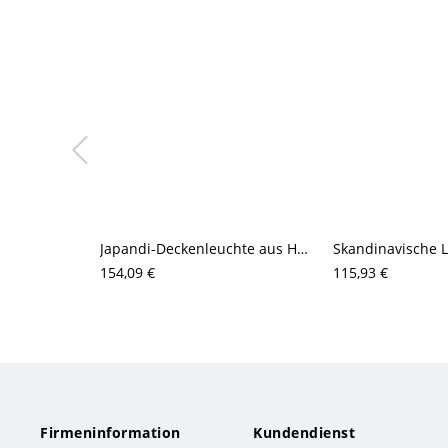
Japandi-Deckenleuchte aus Holz (bündig), plissierter cremefarbener Schirm mit einstellbarer LED-Lichtstimmung
154,09 €
115,93 €
Firmeninformation
Kundendienst