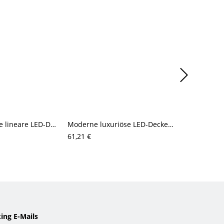
Skandinavische lineare LED-Deckenleuchte zur Direktmontage mit Akzenten aus Naturholz, minimalistisches flaches Design für Flur oder Küche
Moderne luxuriöse LED-Deckenleuchte (bündig), dimmbarer Sternenhimmel-Diffusor mit strukturierter Metallkante
61,21 €
75,22 €
ing E-Mails