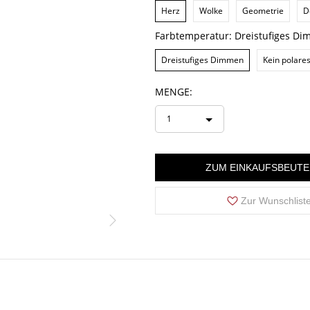
Herz
Wolke
Geometrie
D
Farbtemperatur:
Dreistufiges D
Dreistufiges Dimmen
Kein polar
MENGE:
1
ZUM EINKAUFSBEUTE
Zur Wunschlist