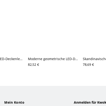
Skandinavische LED-Deckenleuchte, dimmbare kreative Leuchte mit Holzton-Akzent, einstellbare Farbtemperatur für Kinderzimmer und Schlafzimmer
Moderne geometrische LED-Deckenleuchte (bündig), dimmbare, mehrlagige Leuchte mit Sternenakzent
82,52 €
78,69 €
Mein Konto
Anmelden für Kwok