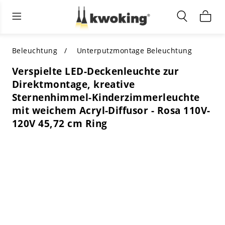
Wohnzimmermöbel
Außenbeleuchtung
Innenbeleuchtung
ALLE WOHNZIMMERMÖBEL
Nach Kategorie einkaufen
ALLE BELEUCHTUNG FÜR ANDERE
Beleuchtung
Unterputzmontage Beleuchtung
BEREICHE
Verspielte LED-Deckenleuchte zur
TOP-AUSWAHL
NACH STIL EINKAUFEN
Direktmontage, kreative
NACH KATEGORIE EINKAUFEN
Sternenhimmel-Kinderzimmerleuchte
NACH STIL EINKAUFEN
Shop by Colors
mit weichem Acryl-Diffusor - Rosa 110V-
NACH STIL EINKAUFEN
120V 45,72 cm Ring
Nach Merkmalen einkaufen
NACH DESIGN EINKAUFEN
NACH FARBE EINKAUFEN
Nach Material einkaufen
NACH ABMESSUNGEN EINKAUFEN