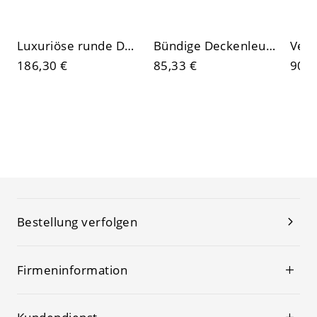
Luxuriöse runde Deckenleuchte (bündig) mit eisstrukturierter Resin-Halo und gebürstetem Metallfinish
Bündige Deckenleuchte im französischen Landhausstil mit kunstvollen floralen Reliefdetails
186,30 €
85,33 €
90,2
Bestellung verfolgen
Firmeninformation