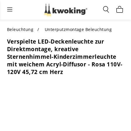
Wohnzimmermöbel
Außenbeleuchtung
Innenbeleuchtung
ALLE WOHNZIMMERMÖBEL
Nach Kategorie einkaufen
ALLE BELEUCHTUNG FÜR ANDERE
Beleuchtung
Unterputzmontage Beleuchtung
BEREICHE
Verspielte LED-Deckenleuchte zur
TOP-AUSWAHL
NACH STIL EINKAUFEN
Direktmontage, kreative
NACH KATEGORIE EINKAUFEN
Sternenhimmel-Kinderzimmerleuchte
NACH STIL EINKAUFEN
Shop by Colors
mit weichem Acryl-Diffusor - Rosa 110V-
NACH STIL EINKAUFEN
120V 45,72 cm Herz
Nach Merkmalen einkaufen
NACH DESIGN EINKAUFEN
NACH FARBE EINKAUFEN
Nach Material einkaufen
NACH ABMESSUNGEN EINKAUFEN