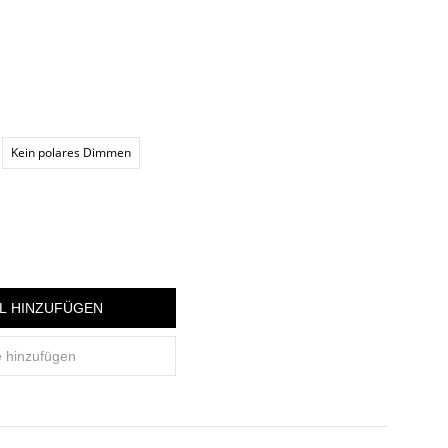
Kein polares Dimmen
L HINZUFÜGEN
e hinzufügen