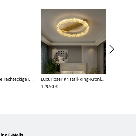
Minimalistische rechteckige LED-Deckenleuchte, flache Deckenleuchte für Küche & Büro
Luxuriöser Kristall-Ring-Kronleuchter, LED-Deckenleuchte (bündig), Goldfinish fürs Wohnzimmer
129,90 €
143,44 €
ing E-Mails