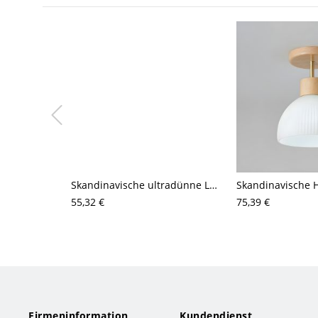
Skandinavische ultradünne LED-Deckenleuchte zur Deckenmontage, runde matte Leuchte für niedrige Decken
55,32 €
75,39 €
Firmeninformation
Kundendienst