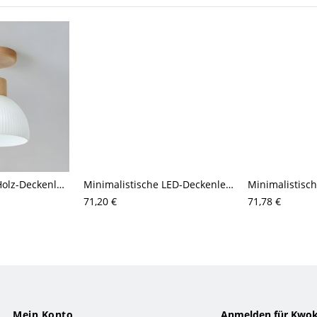
Skandinavische Holz-Deckenleuchte (Semi-Flush), Deckenlampe mit geriffeltem weißem Glas für Flur, Schlafzimmer, Eingangsbereich
Minimalistische LED-Deckenleuchte zur Deckenmontage mit rostfreiem Aluminiumrahmen
71,20 €
71,78 €
Mein Konto
Anmelden für Kwok