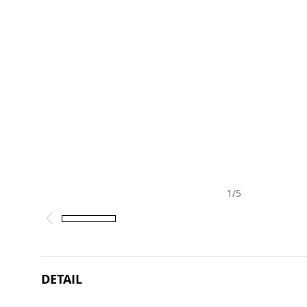
1
/
5
DETAIL