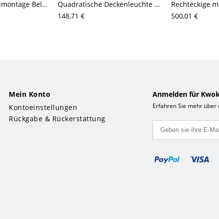
Aluminium Wandmontage Beleuchtung Modern 2 Lichter LED Drehbare Wandleuchte in Schwarz/Silber, Warm/Weißes Licht
Quadratische Deckenleuchte Einfache Metallische LED Weiße Deckenleuchte in Weiß/Warmes Licht für Schlafzimmer, 18"/23.5" Breit
148,71 €
500,01 €
Mein Konto
Anmelden für Kwok
Erfahren Sie mehr über
Kontoeinstellungen
Rückgabe & Rückerstattung