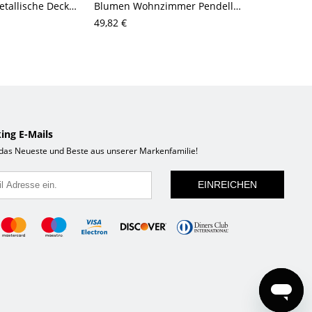
Rechteckige metallische Deckenleuchte mit minimalistischem LED-Weißlicht in Warm-/Weißlicht, 35,5"/43" L
Blumen Wohnzimmer Pendelleuchte Kunststoff 1 Birne Modernismus Deckenabhängungslampe in Schwarz/Rot/Blau
49,82 €
52,63 €
ing E-Mails
 das Neueste und Beste aus unserer Markenfamilie!
EINREICHEN