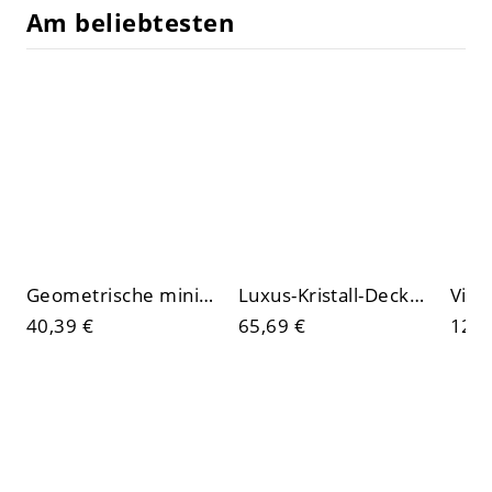
Am beliebtesten
Geometrische minimalistische quadratische LED-Deckenleuchte, flache Deckenleuchte mit Acrylschirm
Luxus-Kristall-Deckenleuchte, moderne runde Kronleuchte mit facettierten Schirmen
40,39 €
65,69 €
128,