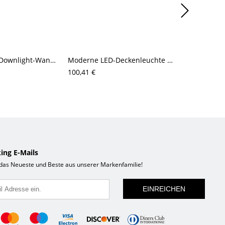
1 leichte Holz-Downlight-Wandleuchte in Kreideweiß, fest verdrahtete Abdeckung
Moderne LED-Deckenleuchte zur Deckenmontage mit mattiertem Glasschirm für den Wohnbereich
100,41 €
97,85 €
ing E-Mails
 das Neueste und Beste aus unserer Markenfamilie!
EINREICHEN