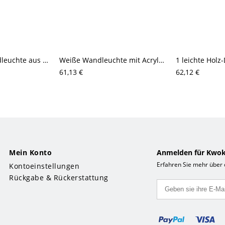
1-flammige Wandleuchte aus Kreide mit Ambient-Schirm aus Gusseisen, fest verdrahtet
Weiße Wandleuchte mit Acrylschirm fürs Schlafzimmer
61,13 €
62,12 €
Mein Konto
Anmelden für Kwok
Erfahren Sie mehr über
Kontoeinstellungen
Rückgabe & Rückerstattung