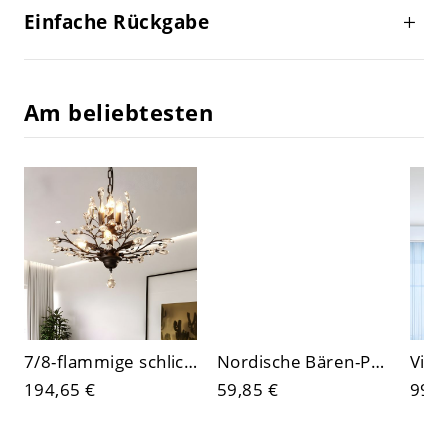
Einfache Rückgabe
Am beliebtesten
7/8-flammige schlichte goldfarbene Kristall-Pendelleuchte
Nordische Bären-Pendelleuchte, hängende Kuppellampe aus mattem Metall für Kinderzimmer oder Küche
194,65 €
59,85 €
99,1