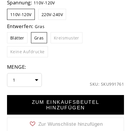
Spannung:
110V-120V
110V-120V
220V-240V
Entwerfen:
Gras
Blätter
Gras
Kreismuster
Keine Aufdrucke
MENGE:
1
SKU: SKU991761
ZUM EINKAUFSBEUTEL
HINZUFÜGEN
Zur Wunschliste hinzufügen