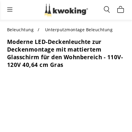
Wohnzimmermöbel
Außenbeleuchtung
Innenbeleuchtung
ALLE WOHNZIMMERMÖBEL
Nach Kategorie einkaufen
ALLE BELEUCHTUNG FÜR ANDERE
Beleuchtung
Unterputzmontage Beleuchtung
BEREICHE
Moderne LED-Deckenleuchte zur
TOP-AUSWAHL
NACH STIL EINKAUFEN
Deckenmontage mit mattiertem
NACH KATEGORIE EINKAUFEN
Glasschirm für den Wohnbereich - 110V-
NACH STIL EINKAUFEN
Shop by Colors
120V 40,64 cm Gras
NACH STIL EINKAUFEN
Nach Merkmalen einkaufen
NACH DESIGN EINKAUFEN
NACH FARBE EINKAUFEN
Nach Material einkaufen
NACH ABMESSUNGEN EINKAUFEN