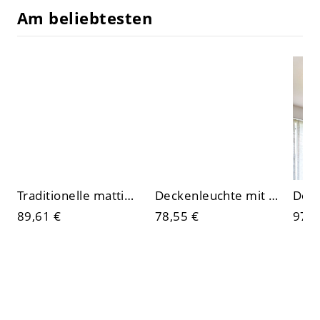
Am beliebtesten
Traditionelle mattierte Glasschale Up-Light 13 Zoll Deckenleuchte
Deckenleuchte mit 1 Licht, auburn Kunststoff, sichtbare Montage, festverdrahteter Kunststoffschirm in polygonaler Form
89,61 €
78,55 €
97,8