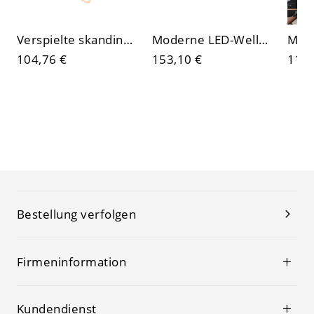
Verspielte skandinavische Kinderzimmer-Wandleuchte, 3-flammige Blumenast-Leuchte mit Resin-Figur, dekorative Kinderzimmerlampe
Moderne LED-Wellen-Wandleuchte, lineare gebogene Leuchte mit sanftem, diffusem Licht
104,76 €
153,10 €
110,
Bestellung verfolgen
Firmeninformation
Kundendienst