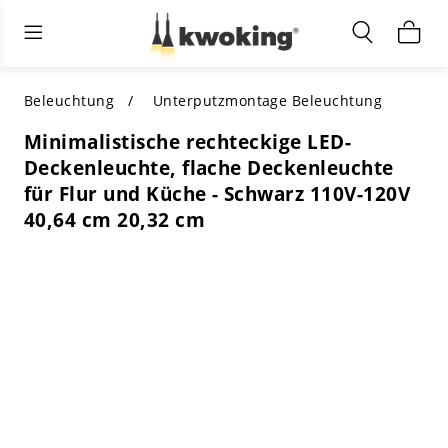
Wohnzimmermöbel
Außenbeleuchtung
Innenbeleuchtung
ALLE WOHNZIMMERMÖBEL
Nach Kategorie einkaufen
ALLE BELEUCHTUNG FÜR ANDERE
Beleuchtung
Unterputzmontage Beleuchtung
BEREICHE
Minimalistische rechteckige LED-
TOP-AUSWAHL
NACH STIL EINKAUFEN
Deckenleuchte, flache Deckenleuchte
NACH KATEGORIE EINKAUFEN
für Flur und Küche - Schwarz 110V-120V
NACH STIL EINKAUFEN
Shop by Colors
40,64 cm 20,32 cm
NACH STIL EINKAUFEN
Nach Merkmalen einkaufen
NACH DESIGN EINKAUFEN
NACH FARBE EINKAUFEN
Nach Material einkaufen
NACH ABMESSUNGEN EINKAUFEN