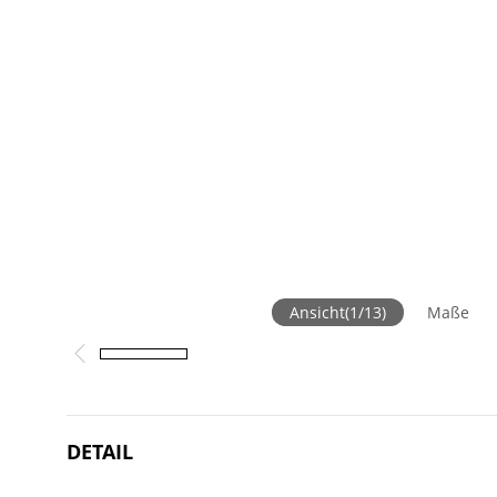
Ansicht
(
1
/
13
)
Maße
DETAIL