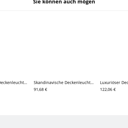
Sie können auch mögen
Skandinavische Deckenleuchte in Holz, halbbündig, mit satinierten Glasschirmen
Skandinavische Deckenleuchte in halbbündiger Montage mit gerippten Kürbis-Schirmen und goldenen Akzenten
91,68 €
122,06 €