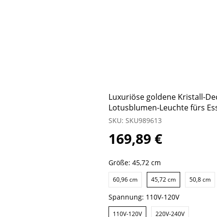
Luxuriöse goldene Kristall-D
Lotusblumen-Leuchte fürs Es
SKU: SKU989613
169,89 €
Größe:
45,72 cm
60,96 cm
45,72 cm
50,8 cm
Spannung:
110V-120V
110V-120V
220V-240V