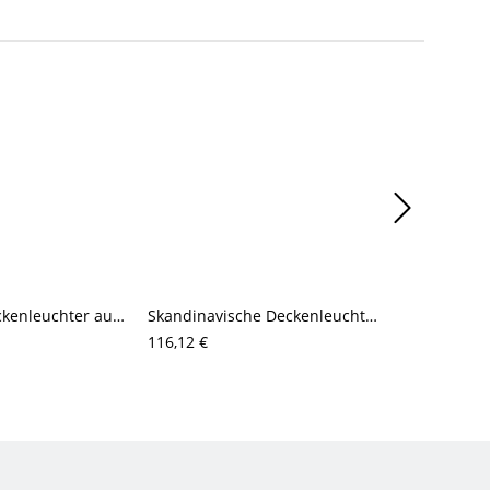
Luxuriöser Deckenleuchter aus Kristallglas, strahlende Mehrflammige Deckenleuchte
Skandinavische Deckenleuchte in halbbündiger Montage mit Naturholz-Akzenten und satinierten Glasschirmen
116,12 €
111,75 €