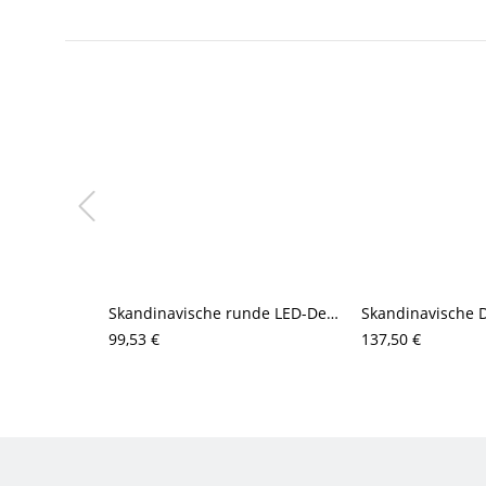
Skandinavische runde LED-Deckenleuchte zur Direktmontage, lebendige glänzende Metallleuchte
99,53 €
137,50 €