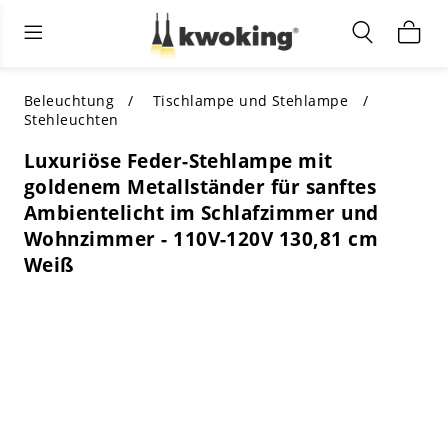
Wohnzimmermöbel
Außenbeleuchtung
Innenbeleuchtung
ALLE WOHNZIMMERMÖBEL
Nach Kategorie einkaufen
ALLE BELEUCHTUNG FÜR ANDERE
Beleuchtung
Tischlampe und Stehlampe
BEREICHE
Stehleuchten
TOP-AUSWAHL
NACH STIL EINKAUFEN
Luxuriöse Feder-Stehlampe mit
NACH KATEGORIE EINKAUFEN
goldenem Metallständer für sanftes
NACH STIL EINKAUFEN
Shop by Colors
Ambientelicht im Schlafzimmer und
NACH STIL EINKAUFEN
Wohnzimmer - 110V-120V 130,81 cm
Nach Merkmalen einkaufen
NACH DESIGN EINKAUFEN
Weiß
NACH FARBE EINKAUFEN
Nach Material einkaufen
NACH ABMESSUNGEN EINKAUFEN