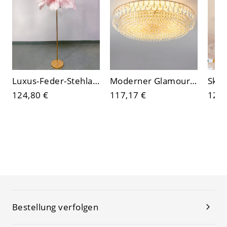
Luxus-Feder-Stehlampe mit goldfarbigem Sockel, sanftes Ambientelicht für das Wohnzimmer
Moderner Glamour-Kristall-Deckenleuchte (bündig), goldfarbenes, gestuftes Kronleuchter-Design für Wohnzimmer
124,80 €
117,17 €
120,
Bestellung verfolgen