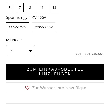
5
7
8
11
13
Spannung:
110V-120V
110V-120V
220V-240V
MENGE:
1
SKU: SKU989661
ZUM EINKAUFSBEUTEL
HINZUFÜGEN
Zur Wunschliste hinzufügen