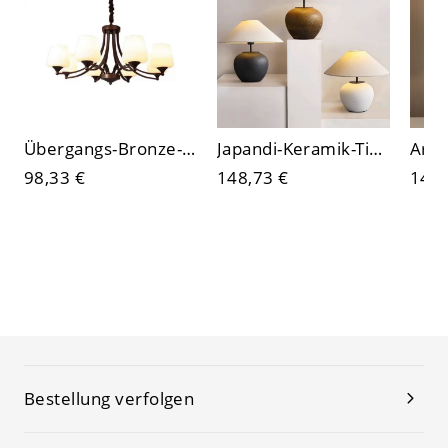
Übergangs-Bronze-Kronleuchter mit satinierten Glasschirmen und geschwungenen Armen
Japandi-Keramik-Tischlampe, strukturierter Steinzeugfuß mit Leinenschirm für sanftes, stimmungsvolles Licht
98,33 €
148,73 €
149,
Bestellung verfolgen