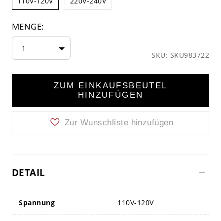
110V-120V
220V-240V
MENGE:
1
SKU: SKU983722
ZUM EINKAUFSBEUTEL
HINZUFÜGEN
Zur Wunschliste hinzufügen
DETAIL
Spannung
110V-120V