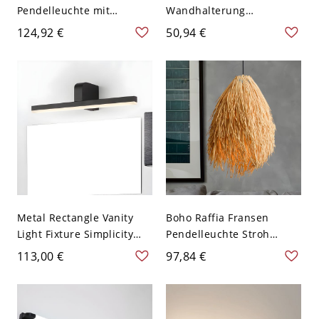
Pendelleuchte mit
Wandhalterung
geripptem Glaszylinder-
Wandleuchte
124,92 €
50,94 €
Schirm und moderner
Wohnzimmer einfache
Metall-Deckenhalterung
LED lange Streifen
für Küche oder Flur
Wandlampe Vorrichtung -
110V-120V Schwarz Rund
59,69 cm
Metal Rectangle Vanity
Boho Raffia Fransen
Light Fixture Simplicity
Pendelleuchte Stroh
LED Black/White Wall
Quaste Hängelampe -
113,00 €
97,84 €
Mounted Lamp for
Beige 110V-120V
Bathroom, 16"/19.5"/23.5"
Long - Schwarz 110V-120V
40,64 cm