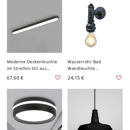
Room - Schwarz 110V-
120V
Moderne Deckenleuchte
Wasserrohr Bad
im Streifen-Stil aus
Wandleuchte
Aluminium mit LED-
Industriemetall 1-Licht
67,60 €
24,15 €
Technologie für das Büro -
Schwarz Wandmontierte
110V-120V 62,23 cm
Beleuchtungsideen
Schwarz Weißlicht