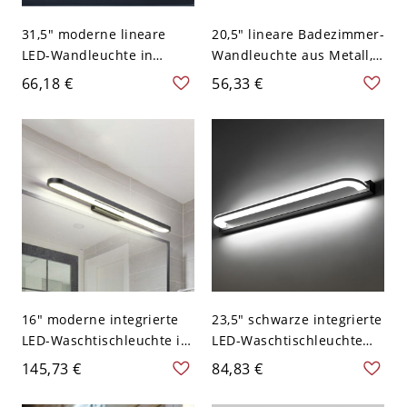
31,5" moderne lineare
20,5" lineare Badezimmer-
LED-Wandleuchte in
Wandleuchte aus Metall,
schwarzem Metall mit
moderne
66,18 €
56,33 €
weißem Licht für
Innenwandleuchte, 110–
Waschtisch, Bad, Flur oder
120 V
Spiegelbeleuchtung
16" moderne integrierte
23,5" schwarze integrierte
LED-Waschtischleuchte in
LED-Waschtischleuchte
Schwarz, wandmontierte
mit Schirm, moderne
145,73 €
84,83 €
Metall-Spiegelleuchte mit
Badezimmer-Wandleuchte
Schirm für Bad oder
in Weißlicht, 110–120 V