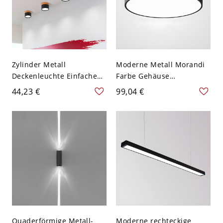
Zylinder Metall
Moderne Metall Morandi
Deckenleuchte Einfache
Farbe Gehäuse
LED-Beleuchtung für den
Deckenleuchte Rund
44,23 €
99,04 €
Flur - Schwarz 110V-120V
Schirm LED 1-Licht
Deckenlampe - Schwarz
110V-120V 22,86 cm
Weißlicht
Quaderförmige Metall-
Moderne rechteckige