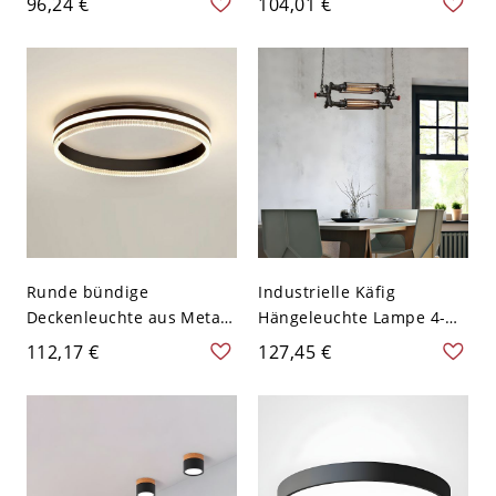
96,24 €
104,01 €
verdrahtet, für das
mit Acrylschirm - Schwarz
Hauptschlafzimmer -
110V-120V Dreistufiges
Schwarz 110V-120V
Dimmen Oval
Dreistufiges Dimmen
Rund
Runde bündige
Industrielle Käfig
Deckenleuchte aus Metall
Hängeleuchte Lampe 4-
in Gold/Schwarz/Weiß mit
Kopf Metallische
112,17 €
127,45 €
Acryl-Lampenschirm -
Aufhängung Pendent mit
Schwarz 110V-120V
Rohr und Ventil in
Dreistufiges Dimmen
Schwarz