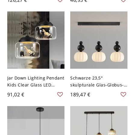
Geometrische Lineare
Sconce Fixture in
Pendelleuchte - 110V-120V
Black/White with Leather
Schwarz 40,64 cm
Strap - Schwarz 110V-120V
Jar Down Lighting Pendant
Schwarze 23,5″
Kids Clear Glass LED
skulpturale Glas-Globus-
Living Room Hanging
Pendelleuchte mit
91,02 €
189,47 €
Ceiling Light in
Metallrahmen für
White/Black with Animals
Kücheninseln, Esstische
(Random shipments of
und moderne
Animals) - 110V-120V
Deckenbeleuchtung
Schwarz