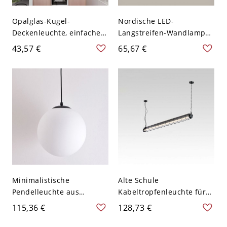
Opalglas-Kugel-
Nordische LED-
Deckenleuchte, einfacher
Langstreifen-Wandlampe
Stil, 1 Licht, flache
Wohnzimmer Moderne
43,57 €
65,67 €
Montage mit schwarzer
Wandhalterung
Baldachin
Wandleuchte - 110V-120V
50,8 cm Warm
Minimalistische
Alte Schule
Pendelleuchte aus
Kabeltropfenleuchte für
mattiertem Glas,
Kücheninsel mit
115,36 €
128,73 €
Mattschwarze
Glasschirm in Gunmetall
Aufhängung für
und einstellbarer