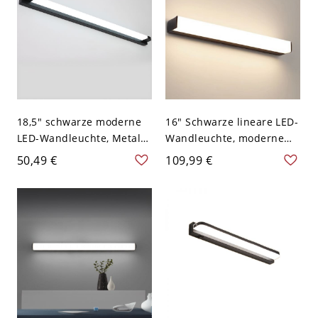
18,5" schwarze moderne
16" Schwarze lineare LED-
LED-Wandleuchte, Metall-
Wandleuchte, moderne
Waschtischleuchte für
Metall-Waschtischleuchte
50,49 €
109,99 €
Badezimmerspiegel, Flur
für Badezimmerspiegel,
oder Gäste-WC, 110–120 V
Flur oder
Schlafzimmerwand, 110V–
120V