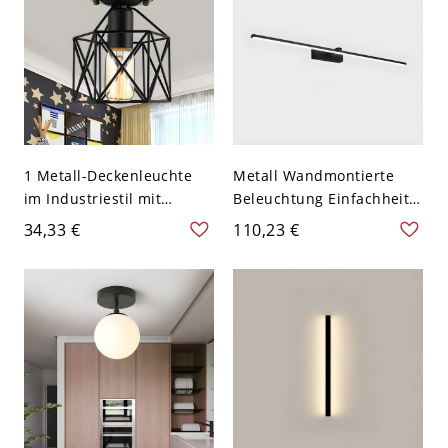
1 Metall-Deckenleuchte
Metall Wandmontierte
im Industriestil mit
Beleuchtung Einfachheit
schwarzem Finish,
Stil LED Wandmontierte
34,33 €
110,23 €
sechseckigem Design und
Leuchte - 110V-120V
Käfig-Design für das
Schwarz Weißlicht 40,64
Wohnzimmer
cm