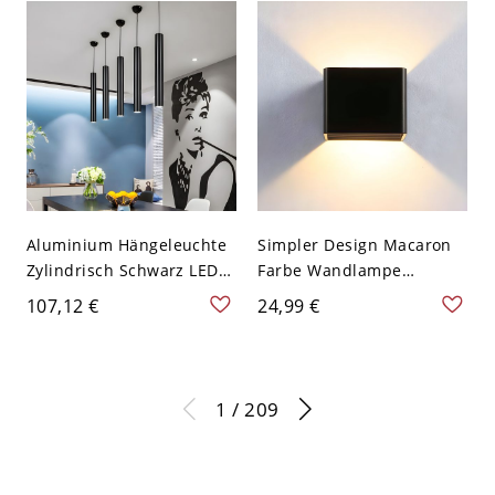
Esszimmer &
Aufhängelänge, 110-120V,
Eingangsbereich - 110V-
Schwarz, Warmlicht, 18W
120V Schwarz 15,24 cm
Aluminium Hängeleuchte
Simpler Design Macaron
Zylindrisch Schwarz LED
Farbe Wandlampe
Pendelleuchte in Weißem
Nordeuropa Würfel Metall
107,12 €
24,99 €
Licht, 11" Höhe
Schirm 1-Kopf
Wandleuchte - 110V-120V
Schwarz
1 / 209