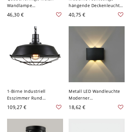
Wandlampe
hängende Deckenleuchte
Minimalistisch 2-Kopf
aus Metall für Büro-
46,30 €
40,75 €
Schwarz-Finish Oben und
Pendelleuchten - 110V-
Unten LED Wandlampe in
120V Schwarz Weißlicht
Weißem Licht
59,69 cm
1-Birne Industriell
Metall LED Wandleuchte
Esszimmer Rund
Moderner
Baldachin Pendelleuchte
Minimalistischer Stil für
109,27 €
18,62 €
Topfdeckel Pendellampe
Außenwände - 110V-120V
mit Metallkäfig - 110V-
Schwarz 4 Weißlicht
120V Schwarz 26,67 cm