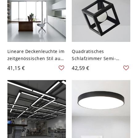
Lineare Deckenleuchte im
Quadratisches
zeitgenössischen Stil aus
Schlafzimmer Semi-
schwarzem Aluminium
Flushmount
41,15 €
42,59 €
mit LED-Lichtquelle für
Zeitgenössisches Metall 1
die Küche, 23,5" breit
Birne Schwarze
Deckenleuchte