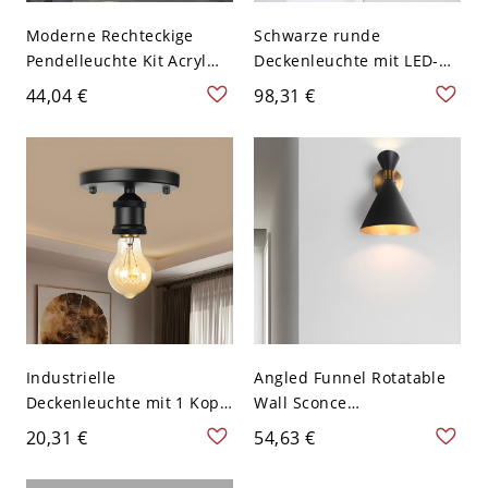
Moderne Rechteckige
Schwarze runde
Pendelleuchte Kit Acryl
Deckenleuchte mit LED-
LED Sporthalle
Beleuchtung und
44,04 €
98,31 €
Abwärtsbeleuchtung in
Acrylglas in Weiß,
Schwarz - 110V-120V
modernes Design, 9"
Schwarz 59,69 cm
breit, 2" hoch
Industrielle
Angled Funnel Rotatable
Deckenleuchte mit 1 Kopf
Wall Sconce
in Schwarz
Contemporary Metal 1
20,31 €
54,63 €
Bulb White/Black-Brass
Lighting Fixture for Living