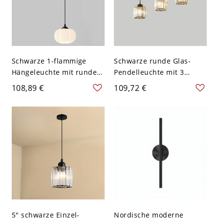
Schwarze 1-flammige
Schwarze runde Glas-
Hängeleuchte mit rundem
Pendelleuchte mit 3
Baldachin, Holz-Akzent
Flammen und linearem
108,89 €
109,72 €
und Kunststoffschirm für
Baldachin, moderne
Kücheninsel oder
Hängedeckenleuchte für
Nachttisch
Kücheninsel, Länge 22,5″
5" schwarze Einzel-
Nordische moderne