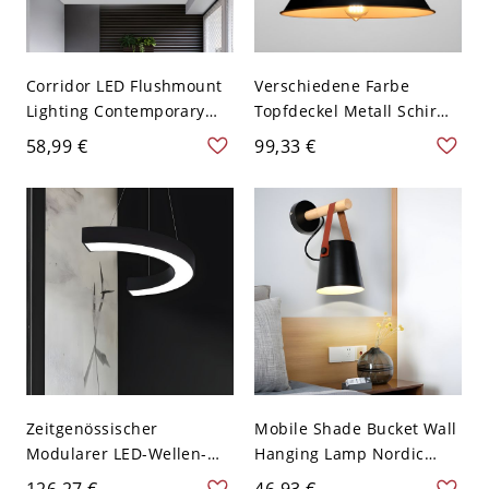
Corridor LED Flushmount
Verschiedene Farbe
Lighting Contemporary
Topfdeckel Metall Schirm
Grey/Black Ceiling Flush
1-Birne Pendelleuchte
58,99 €
99,33 €
Mount with Round Acrylic
Industriell Restaurant
Shade in Warm/White
Pendellampe - 110V-120V
Light - Schwarz 110V-120V
Schwarz 26,67 cm
Weißlicht
Zeitgenössischer
Mobile Shade Bucket Wall
Modularer LED-Wellen-
Hanging Lamp Nordic
Kronleuchter, Verstellbare
Metal Single Dining Table
126,27 €
46,93 €