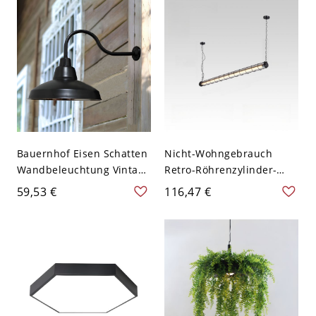
Gäste-WC, 110V–120V
Bauernhof Eisen Schatten
Nicht-Wohngebrauch
Wandbeleuchtung Vintage
Retro-Röhrenzylinder-
1 Glühbirne
Insel-Küchenpendel mit
59,53 €
116,47 €
Außenwandleuchte in
Kette, Schwarz, 110V-120V,
Schwarz mit
Warmlicht, 4,5"
Gänsehalsarm - 110V-
120V Schwarz