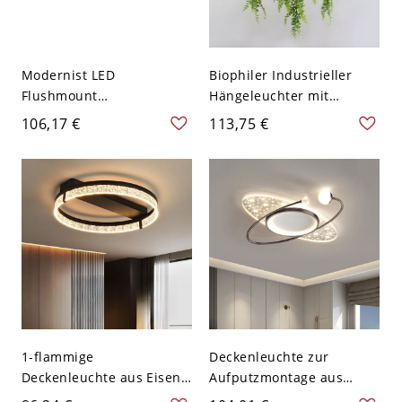
Modernist LED
Biophiler Industrieller
Flushmount
Hängeleuchter mit
Black/Grey/White Hexagon
Kunstpflanzen und
106,17 €
113,75 €
Ceiling Mount Light
mattschwarzem Finish -
Fixture with Acrylic Shade
Design 1 110V-120V
in Warm/White Light,
12"/16"/19.5" W - 110V-
120V Schwarz 59,69 cm
Warm
1-flammige
Deckenleuchte zur
Deckenleuchte aus Eisen,
Aufputzmontage aus
halbbündig, fest
Metall in Gold/Schwarz