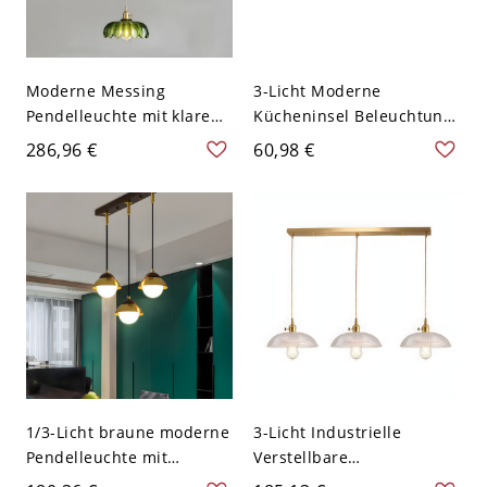
Moderne Messing
3-Licht Moderne
Pendelleuchte mit klarem
Kücheninsel Beleuchtung,
Glasschirm - verstellbare
Metall Deckenleuchte in
286,96 €
60,98 €
Aufhängelänge - stilvolles
Schwarz - Topfdeckel
Design - 110V-120V 35,56
110V-120V
cm Topfdeckel
1/3-Licht braune moderne
3-Licht Industrielle
Pendelleuchte mit
Verstellbare
Glasabdeckung und
Inselbeleuchtung Innen