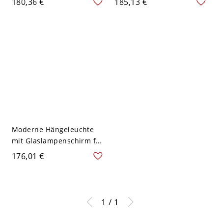
180,36 €
185,13 €
Metalldecke - 3-Kopf
Gold
Linear Baldadchin
Kücheninselbeleuchtung -
Topfdeckel 110V-120V
110V-120V Topfdeckel
Moderne Hängeleuchte
mit Glaslampenschirm für
Wohnzimmer - 110V-120V
176,01 €
Holz 3 Topfdeckel
1 / 1