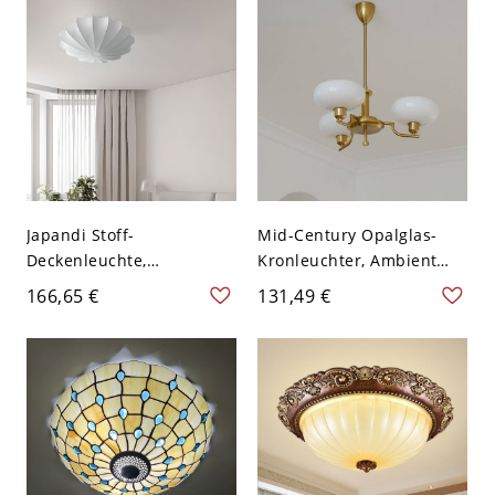
110V-120V 106,68 cm
120V Topfdeckel 3
Topfdeckel
Japandi Stoff-
Mid-Century Opalglas-
Deckenleuchte,
Kronleuchter, Ambient
Strukturierte
Semi-Flush Deckenleuchte
166,65 €
131,49 €
Wolkenschirm für sanftes
- 110V-120V Golden 3
Umgebungslicht - 110V-
Weiß
120V 40,64 cm