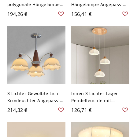
polygonale Hängelampe
Hängelampe Angepasst
mit Aufhängestange für
für E26/E27
194,26 €
156,41 €
den Wohnbereich und
LED/Glühlampe/Leuchtsto
höhenverstellbar - 3 Beige
fflampe mit Verstellbarem
110V-120V
Hängestab & Oben Kreide
Lampenschirme,
Festverdrahtet, Chrom,
110V-120V
3 Lichter Gewölbte Licht
Innen 3 Lichter Lager
Kronleuchter Angepasst
Pendelleuchte mit
für E26/E27
weißem Glas/weißem
214,32 €
126,71 €
LED/Glühlampe/Fluoreszie
Glasschirm & Schnur,
rend mit Verstellbarem
110V-120V, Scheune, Rund
Hängestab & Abwärts
Weißen Lampenschirmen,