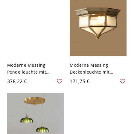
gläserner Schirm für den
Glasschirm für
Wohnbereich, 110-120V,
LED/Glühlampe/Leuchtsto
14"
fflampe, 110V-120V,
Holzfarbe, Scheune
Moderne Messing
Moderne Messing
Pendelleuchte mit
Deckenleuchte mit
grünem Glasschirm und
weißem Glasschirm -
378,22 €
171,75 €
verstellbarer
110V-120V Topfdeckel
Aufhängelänge für den
Heimgebrauch - 110V-
120V Topfdeckel 30,48 cm