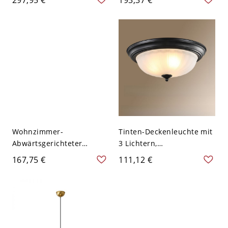
Festverdrahtet, 110V-120V,
Schirm an verstellbarer
Scheune, Rund
Kettenaufhängung, 110V-
120V
Wohnzimmer-
Tinten-Deckenleuchte mit
Abwärtsgerichteter
3 Lichtern,
Weißer Schirm
LED/Glüh-/Leuchtstofflam
167,75 €
111,12 €
Kronleuchter mit
pe, Legierung, Glas-
LED/Glühlampe/Leuchtsto
Schirm, Trendige
fflampe, Festverdrahtet
Deckenmontage, 110V-
über Abhängestangen - 3
120V, 15", Scheune
110V-120V