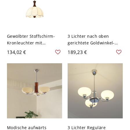
Gewölbter Stoffschirm-
3 Lichter nach oben
Kronleuchter mit
gerichtete Goldwinkel-
verstellbarer Höhe, 110V-
Kronleuchterleuchte für
134,02 €
189,23 €
120V, 12", Scheune
LED/Glühlampe/Fluoresze
nz, mit verstellbarem
Höhenabwurfröhrchen,
110V-120V, Karamell
Modische aufwärts
3 Lichter Reguläre