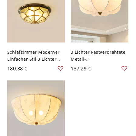
Direkt Verdrahtet
Elektrisch, 110V-120V,
Scheune
Schlafzimmer Moderner
3 Lichter Festverdrahtete
Einfacher Stil 3 Lichter
Metall-
Messing Deckenleuchte
Deckenbeleuchtung mit
180,88 €
137,29 €
Angepasst für
weißem strukturiertem
LED/Glühlampe/Leuchtsto
Stoffschirm für
fflampe, mit
LED/Glühlampe/Fluoresze
Glaslampenschirm, 110V-
nz für den Wohnbereich,
120V, 14"
110-120V, 12"