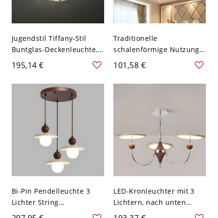
Jugendstil Tiffany-Stil
Traditionelle
Buntglas-Deckenleuchte,
schalenförmige Nutzung
Pfauenfeder-
Klassisch 4/3/2 Lichter
195,14 €
101,58 €
Deckenmontage - 110V-
Braune Deckenleuchte -
120V 40,64 cm
110V-120V 43,18 cm
Bi-Pin Pendelleuchte 3
LED-Kronleuchter mit 3
Lichter String
Lichtern, nach unten
Geometrisch Kreideglas
gerichteter Polymer-
297,95 €
193,37 €