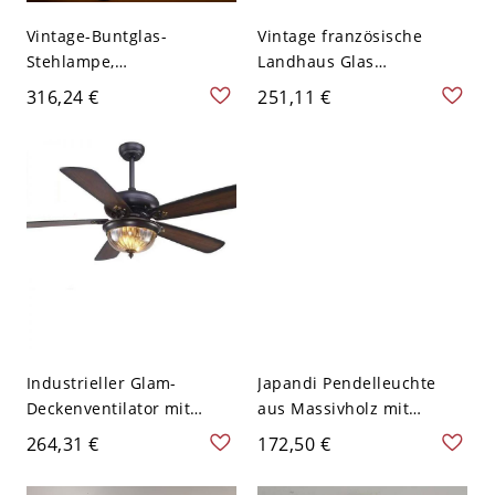
Vintage-Buntglas-
Vintage französische
Stehlampe,
Landhaus Glas
handgefertigter floraler
Pendelleuchte mit
316,24 €
251,11 €
Kunstschirm, Stehleuchte
Messingakzenten und
mit bronzefarbenem Fuß -
verstellbarem Kabel - 3
110V-120V Topfdeckel
110V-120V Topfdeckel
Rund
Industrieller Glam-
Japandi Pendelleuchte
Deckenventilator mit
aus Massivholz mit
Kristall-Lichtset, dunklen
mattiertem Glasglobus &
264,31 €
172,50 €
Holzflügeln & leisem,
verstellbarem Kabel für
umkehrbarem Motor -
Esszimmer Küche - 110V-