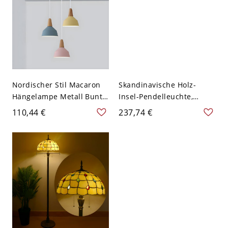
Nordischer Stil Macaron
Skandinavische Holz-
Hängelampe Metall Bunt
Insel-Pendelleuchte,
3 Lichter Pendelleuchte
gehämmerter Glasschirm
110,44 €
237,74 €
für Esszimmer - 110V-
für Kücheninsel - 110V-
120V Blau-Rosa-Gelb
120V Topfdeckel
Rund Topfdeckel