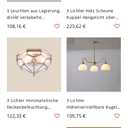
3 Leuchten aus Legierung,
3 Lichter Holz Scheune
direkt verkabelte
Kuppel Hängelicht über
elektrische Deckenleuchte
Küchentisch, 110V-120V,
108,16 €
223,62 €
mit Textilschirm, geeignet
Walnuss, Scheune
für
LED/Glühlampe/Fluoresze
nz für den Wohnbereich
im lässigen Stil, 110-120V,
Walnuss, 12"
3 Lichter minimalistische
3 Lichter
Deckenbeleuchtung,
Höhenverstellbare Kugel
golden,
Pendelstange
122,33 €
109,75 €
LED/Glühlampe/Leuchtsto
Kronleuchter für den
fflampe, fest verdrahtet,
Wohnbereich mit weißem