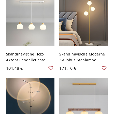
Schwarz Dreistufiges
Milchweiß
Dimmen 110V-120V
Skandinavische Holz-
Skandinavische Moderne
Akzent Pendelleuchte
3-Globus Stehlampe
Dreiflammiger Linearer
Milchglas-Schirme mit
101,48 €
171,16 €
Kronleuchter mit
Marmorsockel für
Rotationsgeformten
Wohnzimmer &
Schirmen für Esszimmer
Schlafzimmer - 110V-120V
& Küche - Kugel 110V-
120V