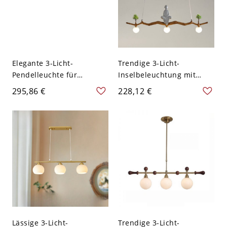
Elegante 3-Licht-
Trendige 3-Licht-
Pendelleuchte für
Inselbeleuchtung mit
Kücheninsel, Globus-
weißem Kugelglasschirm,
295,86 €
228,12 €
weißer Harzschirm, Bi-
Bi-Pin-Lichttyp,
Pin-Lichttyp, reguläre
Kugelleuchte, 110V-120V,
Leuchte, anpassbare
30,5"
Hängehöhe, 110V-120V,
29,5"
Lässige 3-Licht-
Trendige 3-Licht-