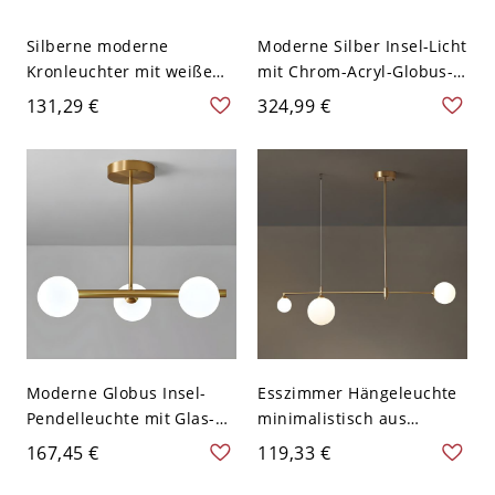
Silberne moderne
Moderne Silber Insel-Licht
Kronleuchter mit weißem
mit Chrom-Acryl-Globus-
Glasschirm und
Schirm - Verstellbare
131,29 €
324,99 €
einstellbarer
Aufhängelänge - 110V-
Aufhängelänge - 110V-
120V 3
120V Globus 3
Moderne Globus Insel-
Esszimmer Hängeleuchte
Pendelleuchte mit Glas-
minimalistisch aus
Schirm und einstellbarer
Messing mit weißem
167,45 €
119,33 €
Aufhängelänge - 3 110V-
Glasschirm - 110V-120V 3
120V Weiß