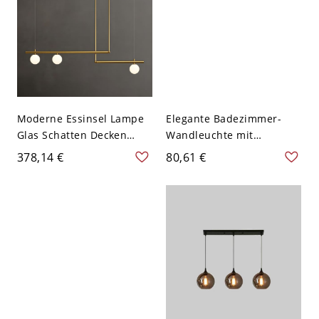
Moderne Essinsel Lampe
Elegante Badezimmer-
Glas Schatten Decken
Wandleuchte mit
Hängelicht für Küche
Chromspiegel-Front,
378,14 €
80,61 €
Esszimmer - 110V-120V
verstellbaren
Golden 3
Schwanenhalsarmen und
satinierten Glasschirmen
- 110V-120V Globus 3