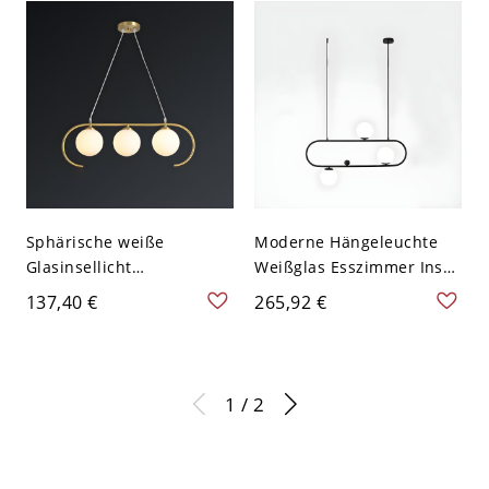
Sphärische weiße
Moderne Hängeleuchte
Glasinsellicht
Weißglas Esszimmer Insel
minimalistischer Stil
Lichtvorrichtung - 110V-
137,40 €
265,92 €
Hängeleuchte für
120V Schwarz 3
Esszimmer - 110V-120V 3
1 / 2