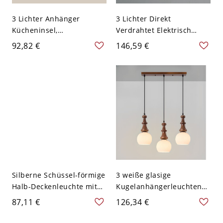
3 Lichter Anhänger
3 Lichter Direkt
Kücheninsel,
Verdrahtet Elektrisch
Kugelarmatur, Glasschirm,
Kreideglas Hängende
92,82 €
146,59 €
Weiß, LED & Glühlampe &
Insel Pendelleuchte
Leuchtstofflampe,
Angepasst für LED &
Festverdrahtet, Variable
Glühlampe &
Aufhängelänge, 110V-
Leuchtstofflampe für
120V, Schwarz, Linear
Wohnnutzung, 110V-120V,
Walnuss
Silberne Schüssel-förmige
3 weiße glasige
Halb-Deckenleuchte mit
Kugelanhängerleuchten
Kristalldekoration - 110V-
für die Kücheninsel,
87,11 €
126,34 €
120V Globus 3
geeignet für LED-,
Glühlampen- und