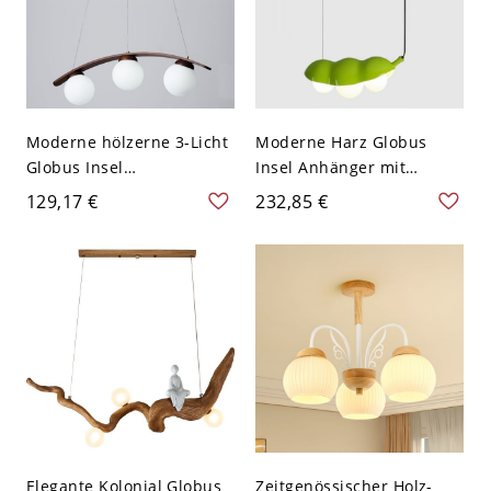
Moderne hölzerne 3-Licht
Moderne Harz Globus
Globus Insel
Insel Anhänger mit
Pendelleuchte mit weißen
hängendem Kabel und
129,17 €
232,85 €
Glasschirmen und
einstellbarer Länge -
einstellbarer
110V-120V Grün 36,83 cm
Aufhängelänge - 110V-
120V Walnuss Farbe
Elegante Kolonial Globus
Zeitgenössischer Holz-