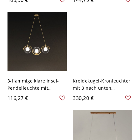
Lucite-Schirm, LED für
Lichttyp, Kugelform in
Wohngebrauch, 110V-
Kreide, direkt verdrahtet,
120V, Kugel
minimalistischer Stil,
110V-120V, rund,
dunkelrot
3-flammige klare Insel-
Kreidekugel-Kronleuchter
Pendelleuchte mit
mit 3 nach unten
kugelförmigem Glas-
gerichteten Lichtern,
116,27 €
330,20 €
Schirm, dreistufige
LED/Glühlampe/Leuchtsto
festverdrahtete LED, 110V-
fflampe, verstellbare
120V
Kettenaufhängung, Kugel,
110V-120V