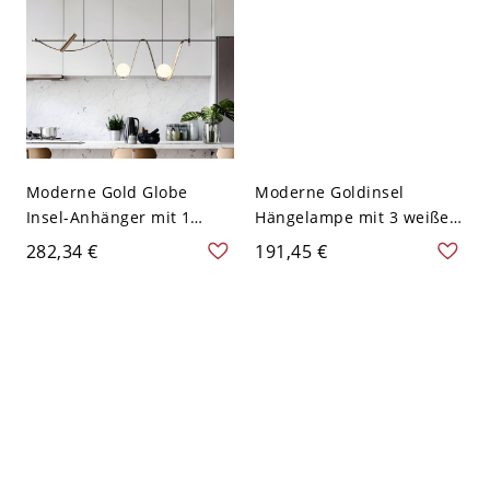
Moderne Gold Globe
Moderne Goldinsel
Insel-Anhänger mit 1
Hängelampe mit 3 weißen
Ebene, LED-kompatibel,
Glaskugelschirmen - 110V-
282,34 €
191,45 €
einstellbare
120V
Aufhängelänge - 110V-
120V 3 120,65 cm