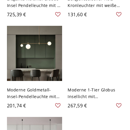
Insel Pendelleuchte mit 3
Kronleuchter mit weißem
wunderschönen Lichtern -
Glasschirm und LED-
725,39 €
131,60 €
110V-120V
Beleuchtung für den
Wohnbereich - 110V-120V
Globus 3
Moderne Goldmetall-
Moderne 1-Tier Globus
Insel-Pendelleuchte mit
Insellicht mit
Bi-Pin-Beleuchtung und
einstellbarer
201,74 €
267,59 €
weißen Glasschirmen -
Aufhängelänge - 110V-
110V-120V 3
120V Golden 3