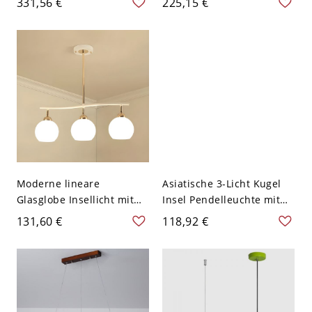
331,56 €
225,15 €
Restaurant - 110V-120V
Wohngebrauch - 110V-
120V 3 Golden
Moderne lineare
Asiatische 3-Licht Kugel
Glasglobe Insellicht mit
Insel Pendelleuchte mit
einstellbarer
Holzrahmen - 110V-120V
131,60 €
118,92 €
Aufhängehöhe - 110V-
Holz
120V Weiß 64,77 cm