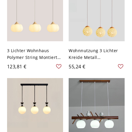
3 Lichter Wohnhaus
Wohnnutzung 3 Lichter
Polymer String Montiert
Kreide Metall
Insel Deckenleuchte für
Pendelleuchte für
123,81 €
55,24 €
Bi-Pin mit Kreide Ball
Kücheninsel Angepasst
Schirm, 110V-120V
für LED & Glühlampe &
Leuchtstofflampe, mit
Kugelschirm & Flexibler
Aufhängelänge, 110V-120V