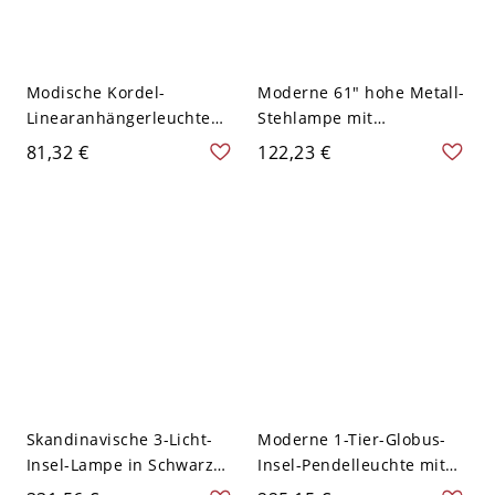
Modische Kordel-
Moderne 61" hohe Metall-
Linearanhängerleuchte
Stehlampe mit
für die Kücheninsel mit 3
Glaslampenschirm und
81,32 €
122,23 €
Lichtern & transluzentem
integrierter LED - 3
Kristallschirm, direkt
Golden 110V-120V Ohne
verkabelt, 110V-120V,
Lichtquelle
Schwarz
Skandinavische 3-Licht-
Moderne 1-Tier-Globus-
Insel-Lampe in Schwarz
Insel-Pendelleuchte mit
mit Glas-Schirmen für
Bi-Pin-Glühbirnen für den