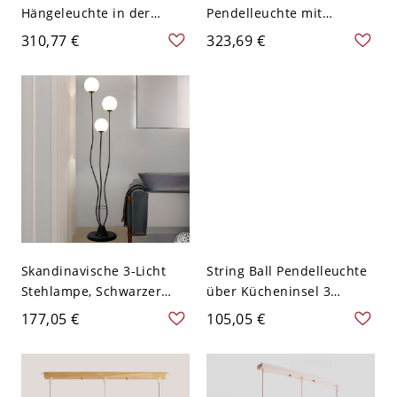
Hängeleuchte in der
Pendelleuchte mit
Küche mit kugelförmigem
weißem Glasballschirm,
310,77 €
323,69 €
Glasschirm, LED &
LED & Glüh- &
Glühbirne &
Leuchtstofflampe, an
Leuchtstofflampe,
Pendelstange, 110V-120V
festverdrahtet,
anpassbare Hängelänge,
110V-120V
Skandinavische 3-Licht
String Ball Pendelleuchte
Stehlampe, Schwarzer
über Kücheninsel 3
Organischer
Lichter mit transparentem
177,05 €
105,05 €
Wellenförmiger Stiel mit
Glasschirm, angepasst für
Mattglas-Kugeln - 110V-
Bi-Pin, direkt verkabelt
120V Kugel zu Fuß
elektrisch, 110V-120V