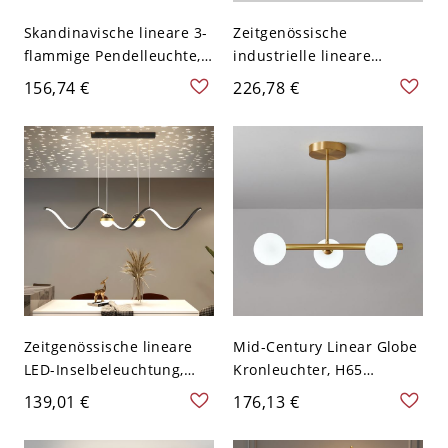
Skandinavische lineare 3-
Zeitgenössische
flammige Pendelleuchte,
industrielle lineare
Insel-Kronleuchter aus
Pendelleuchte, Rauchglas-
156,74 €
226,78 €
massivem
Insel-Kronleuchter,
Gummibaumholz,
verstellbare
höhenverstellbare
Hängevorrichtung - 3
Leuchte mit Glaskugeln -
110V-120V Kugel
110V-120V Weiß Kugel
Zeitgenössische lineare
Mid-Century Linear Globe
LED-Inselbeleuchtung,
Kronleuchter, H65
Wellen-Kronleuchter mit
Messing Insel
139,01 €
176,13 €
sternförmiger
Pendelleuchte für
Deckenprojektion -
Esszimmer - 3 110V-120V