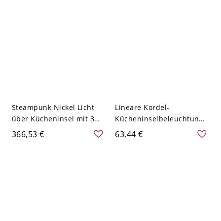
Leuchtstofflampen im
modischen Stil, direkt
verkabelt, Kugel, 110V-
120V
Steampunk Nickel Licht
Lineare Kordel-
über Kücheninsel mit 3
Kücheninselbeleuchtung
Lichtern, 110V-120V
für Schrägdecke mit 3
366,53 €
63,44 €
Lichtern & gläserner
Kristallschirm,
Direktverdrahtung, 110V-
120V, Schwarz, Globus