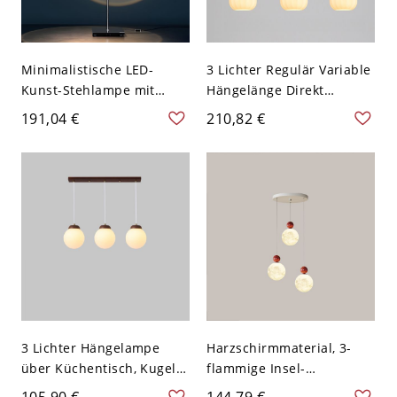
Minimalistische LED-
3 Lichter Regulär Variable
Kunst-Stehlampe mit
Hängelänge Direkt
verstellbarer Halo-
Verdrahtet Elektrisch LED
191,04 €
210,82 €
Projektion und schlankem
& Glüh- &
Metallfuß - 3 110V-120V
Leuchtstofflampe
Warm
Kücheninsel
Pendelleuchte mit
Kugelglas-Schirm, 110V-
120V
3 Lichter Hängelampe
Harzschirmmaterial, 3-
über Küchentisch, Kugel
flammige Insel-
3-Farben-Licht, Kreide-
Pendelleuchte, Bi-Pin-
105,90 €
144,79 €