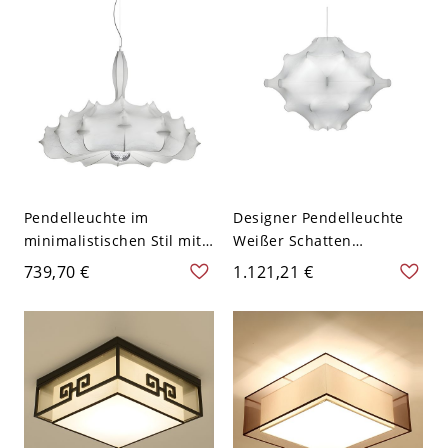
110V-120V 40,64 cm Rund
110V-120V 40,64 cm
Pendelleuchte im
Designer Pendelleuchte
minimalistischen Stil mit
Weißer Schatten
Stoffschirm für das
Hängelampe mit
739,70 €
1.121,21 €
Wohnzimmer in Weiß -
Stoffschirm - 110V-120V
110V-120V Weiß 23,5"
Weiß 34"