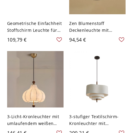
Geometrische Einfachheit
Zen Blumenstoff
Stoffschirm Leuchte für
Deckenleuchte mit
Wohnzimmer
dunklem Metallrand -
109,79 €
94,54 €
Traditioneller Stil
110V-120V 40,64 cm Rund
Deckenleuchte - 110V-
120V Beige Blumen 40,64
cm
3-Licht-Kronleuchter mit
3-stufiger Textilschirm-
umlaufendem weißen
Kronleuchter mit
Textilschirm,
verstellbarem Kabel,
146,41 €
200,21 €