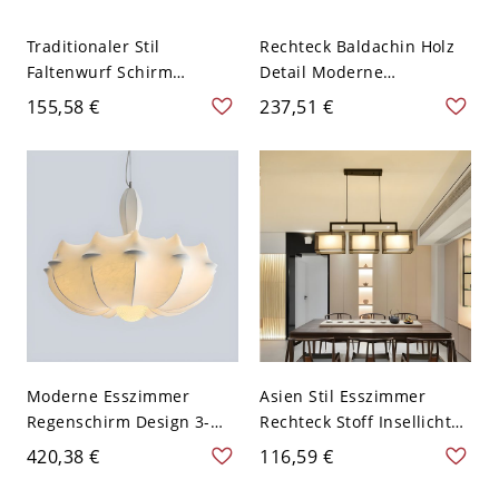
Traditionaler Stil
Rechteck Baldachin Holz
Faltenwurf Schirm
Detail Moderne
Halbdeckenlampe Barrel
Wohnraum Pendelleuchte
155,58 €
237,51 €
Form Beige 4-Birne
Kegel Beige Faltenwurf 3-
Deckenleuchte - Beige
Kopf Pendellampe - 110V-
110V-120V 40,64 cm
120V Holz 3 Kegel
Moderne Esszimmer
Asien Stil Esszimmer
Regenschirm Design 3-
Rechteck Stoff Insellichter
Birne Pendelleuchte
Rechter Winkel Schwarzer
420,38 €
116,59 €
Weißer Stoff Pendellampe
Arm Pendelleuchte - 110V-
- 110V-120V Weiß 59,69
120V Schwarz 3