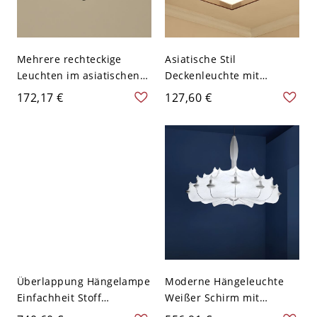
Mehrere rechteckige
Asiatische Stil
Leuchten im asiatischen
Deckenleuchte mit
Stil mit Stoffschirm für
Stoffschirm in
172,17 €
127,60 €
den Eingangsbereich -
quadratischer/trommelför
110V-120V Weiß-Schwarz
miger Form für
3
Wohnzimmer - 110V-120V
Kaffee Quadrat 40,64 cm
Überlappung Hängelampe
Moderne Hängeleuchte
Einfachheit Stoff
Weißer Schirm mit
Wohnzimmer
Stoffschirm - 110V-120V