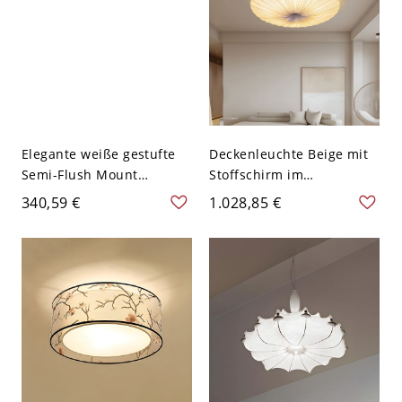
Elegante weiße gestufte
Deckenleuchte Beige mit
Semi-Flush Mount
Stoffschirm im
Deckenleuchte für
Trommelstil - 110V-120V
340,59 €
1.028,85 €
moderne Häuser - 110V-
100,33 cm
120V 59,69 cm