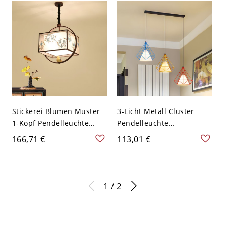
cm
Stickerei Blumen Muster
3-Licht Metall Cluster
1-Kopf Pendelleuchte
Pendelleuchte
Asien Stil Esszimmer
Minimalistisch Rot-Gelb-
166,71 €
113,01 €
Quadrat Stoff Schwarzer
Blau Diamant Käfig
Ring - 110V-120V Schwarz
Restaurant Multi
Deckenlampe, Lineare
Baldachin
1 / 2