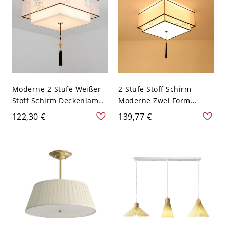
Moderne 2-Stufe Weißer
2-Stufe Stoff Schirm
Stoff Schirm Deckenlampe
Moderne Zwei Form
mit Fransen Blumen
Deckenlampe Weiße
122,30 €
139,77 €
Muster 5-Birne
Deckenleuchte mit
Deckenleuchte - Weiß
Fransen - Weiß 110V-120V
110V-120V Quadrat 39,37
Quadrat 49,53 cm
cm