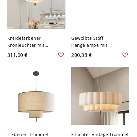
Kreidefarbener
Gewölbte Stoff
Kronleuchter mit
Hängelampe mit
strukturiertem
verstellbarer Höhe, 110-
311,00 €
200,38 €
Stoffschirm und flexibler
120V, 16"
Aufhängelänge, 110V-
120V, klein
2 Ebenen Trommel
3 Lichter Vintage Trommel