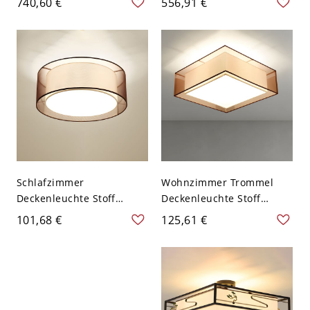
740,60 €
556,91 €
Pendelleuchte Set in Weiß
Weiß
- 110V-120V Weiß 25,5"
Schlafzimmer
Wohnzimmer Trommel
Deckenleuchte Stoff
Deckenleuchte Stoff
Traditionelle
Deckenmontierte Lampe
101,68 €
125,61 €
Deckenlampe mit 1 Licht -
mit 1 Licht - Braun 110V-
Kaffee 110V-120V 40,64
120V 40,64 cm Quadrat
cm