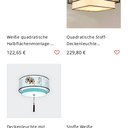
Weiße quadratische
Quadratische Stoff-
Halbflächenmontage-
Deckenleuchte
Deckenleuchte im
Traditionelle Flur-
122,65 €
229,80 €
traditionellen Stil mit
Deckenlampe in Schwarz -
Stoffüberzug - Weiß 110V-
Schwarz 110V-120V 3
120V 3
Deckenleuchte mit
Stoffe Weiße