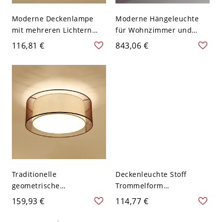
Moderne Deckenlampe
Moderne Hängeleuchte
mit mehreren Lichtern
für Wohnzimmer und
und Stoffschirmen für das
Esszimmer - 110V-120V
116,81 €
843,06 €
Wohnzimmer - Rosa 110V-
120V 40,64 cm Zylinder
Traditionelle
Deckenleuchte Stoff
geometrische
Trommelform
Deckenleuchte Stoff
Traditionelle
159,93 €
114,77 €
Deckenmontage
Schlafzimmer
Beleuchtung in Braun -
Deckenleuchte - Beige