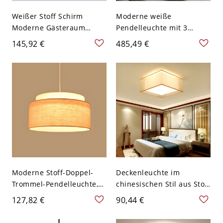
Weißer Stoff Schirm
Moderne weiße
Moderne Gästeraum
Pendelleuchte mit 3
Pendelleuchte Wolke
Lichtern und
145,92 €
485,49 €
Design 4-Birne
einzigartigem Stoffschirm,
Pendellampe - 110V-120V
einstellbare
Weiß 80,01 cm
Aufhängelänge - 110V-
120V 59,69 cm
Moderne Stoff-Doppel-
Deckenleuchte im
Trommel-Pendelleuchte,
chinesischen Stil aus Stoff
mehrlagige
(bündig) für Wohnzimmer
127,82 €
90,44 €
Deckenleuchte fürs
und Esszimmer - 110V-
Wohnzimmer, sanftes
120V Gelb Quadrat 40,64