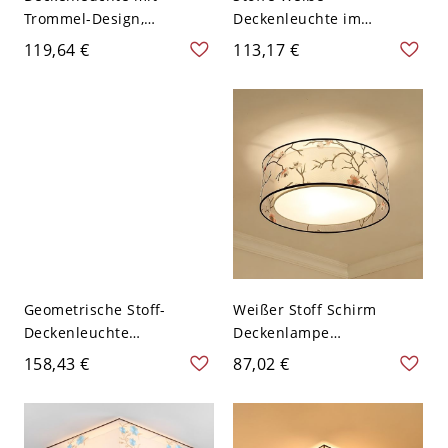
Trommel-Design,
Deckenleuchte im
traditionelle Stoff-Nähe
traditionellen schlichten
119,64 €
113,17 €
zur Deckenbeleuchtung -
Stil aus Schmiedeeisen
Blau-Weiß 110V-120V
mit geometrischem
40,64 cm
Deckenarmatur für
Schlafzimmer - Weiß
110V-120V 40,64 cm
Quadrat
Geometrische Stoff-
Weißer Stoff Schirm
Deckenleuchte
Deckenlampe
Minimalistische
Traditionaler Stil Rote
158,43 €
87,02 €
Schlafzimmer-
Blumen Muster 5-Birne
Deckenleuchte in Kaffee -
Deckenleuchte - Weiß
Kaffee 110V-120V Rund
110V-120V Rund 40,64 cm
40,64 cm