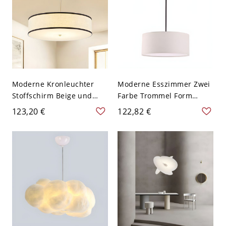
Moderne Kronleuchter
Moderne Esszimmer Zwei
Stoffschirm Beige und
Farbe Trommel Form
Schwarz Trommel
Pendelleuchte Stoff
123,20 €
122,82 €
Deckenanhänger, 16"
Schirm 3-Birne
Breit
Pendellampe - 110V-120V
Hellbeige 49,53 cm