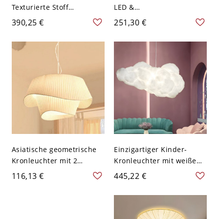
Texturierte Stoff
LED &
Kronleuchter Licht
Glühlampen/Leuchtstoffrö
390,25 €
251,30 €
Verstellbare Höhe, 110V-
hren Pendelleuchten mit
120V
weißem Stoffschirm &
Kabel, 110-120V, 18"
Asiatische geometrische
Einzigartiger Kinder-
Kronleuchter mit 2
Kronleuchter mit weißem
Ebenen und einstellbarer
Harzschirm und
116,13 €
445,22 €
Aufhängelänge in Weiß -
einstellbarer
110V-120V 50,8 cm
Aufhängelänge - 110V-
120V 80,01 cm