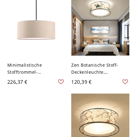
Ambientelicht - 110V-120V
cm
40,64 cm Gelb
Minimalistische
Zen Botanische Stoff-
Stofftrommel-
Deckenleuchte,
Pendelleuchte mit
Künstlerischer Lotus-
226,37 €
120,39 €
strukturierter Schirm für
Schirm & Weiches
Ess- & Wohnzimmer -
Blendfreies Licht - 110V-
110V-120V Leinen 60,96
120V 40,64 cm Rund ohne
cm
Franse