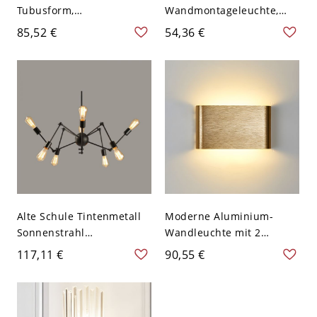
Tubusform,
Wandmontageleuchte,
minimalistisches Metall,
moderner
85,52 €
54,36 €
Kleidungsgeschäft,
minimalistischer Stil,
Schienenbeleuchtung -
schwarze
110V-120V 2 Schwarz
Wandmontagelampe -
110V-120V Schwarz 80,01
cm Warm
Alte Schule Tintenmetall
Moderne Aluminium-
Sonnenstrahl
Wandleuchte mit 2
Pendelleuchte 2 Ebenen
farbigen LED-Lichtern für
117,11 €
90,55 €
Höhenverstellbar, 110V-
Treppenhäuser - 110V-
120V, 8, Design 2
120V Golden 16,51 cm