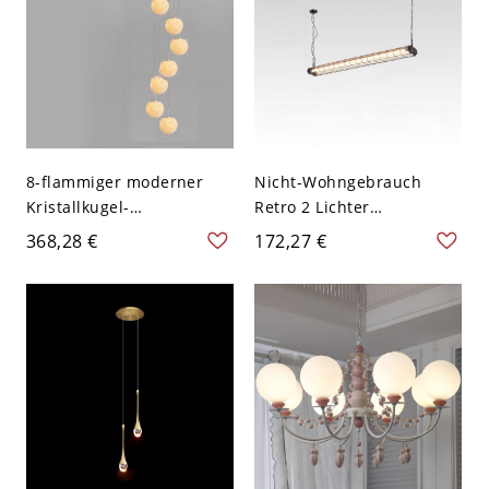
8-flammiger moderner
Nicht-Wohngebrauch
Kristallkugel-
Retro 2 Lichter
Treppenhaus-
Röhrenförmiger Zylinder
368,28 €
172,27 €
Pendelleuchter in Gold,
Insel Küchenpendel mit
16″ breit, mit 98,5″
Kette, Schwarz, 110V-120V,
Abhängeschnüren
Warmlicht, 8"