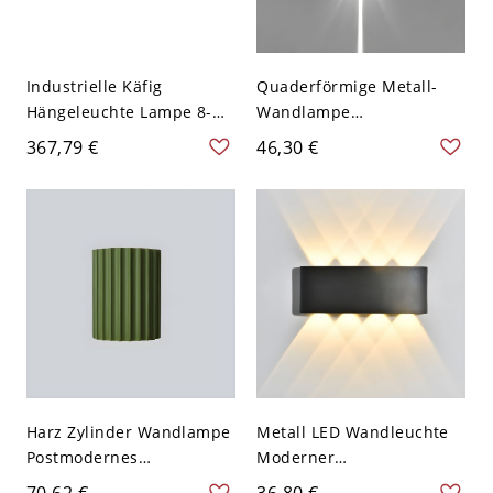
Industrielle Käfig
Quaderförmige Metall-
Hängeleuchte Lampe 8-
Wandlampe
Kopf Metallische
Minimalistisch 2-Kopf
367,79 €
46,30 €
Aufhängung Pendent mit
Schwarz-Finish Oben und
Rohr und Ventil in
Unten LED Wandlampe in
Schwarz
Weißem Licht
Harz Zylinder Wandlampe
Metall LED Wandleuchte
Postmodernes
Moderner
Schlafzimmer
Minimalistischer Stil für
70,62 €
36,80 €