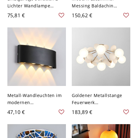
Lichter Wandlampe
Messing Baldachin
Moderner Stil Kristall
Pendelleuchte Tränen
75,81 €
150,62 €
Wandhalterung
Durchsichtiges Kristall
Lichtvorrichtung - 110V-
LED Pendellampe - 110V-
120V Rosa
120V Messing 2
Metall-Wandleuchten im
Goldener Metallstange
modernen
Feuerwerk
minimalistischen Stil für
Halbdeckenlampe
47,10 €
183,89 €
Außenwände - 110V-120V
Moderne Bunter Kugel
Schwarz 8 Weißlicht
Glasschirm Deckenleuchte
- Weiß 110V-120V 8