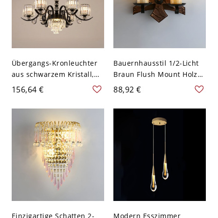
Übergangs-Kronleuchter
Bauernhausstil 1/2-Licht
aus schwarzem Kristall,
Braun Flush Mount Holz
luxuriöse mehrstufige
Einzigartige Wandlampe -
156,64 €
88,92 €
Deckenleuchte - 110V-
Geometrie 110V-120V
120V 7
Einzigartige Schatten 2-
Modern Esszimmer