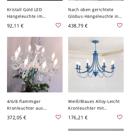
Kristall Gold LED
Nach oben gerichtete
Hängeleuchte im
Globus-Hängeleuchte in
modernen künstlerischen
Blau/Rosa mit
92,11 €
438,79 €
Stil Aluminium
verstellbarer Kette - Rosa
Tränenanhänger Licht für
110V-120V 8
Schlafzimmer - 110V-120V
2 Wassertropfen
4/6/8-flammiger
Weiß/Blaues Alloy-Leicht
Kronleuchter aus
Kronleuchter mit
schieferblauem Alloy,
verstellbarer Kette - 110V-
372,05 €
176,21 €
höhenverstellbar - 110V-
120V Blau 8
120V 8