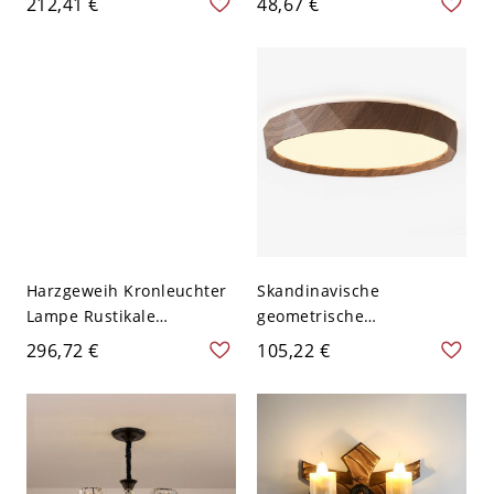
212,41 €
48,67 €
110V-120V 59,69 cm
Wandhalterung
Wandleuchte - 110V-120V
2 Weißlicht
Harzgeweih Kronleuchter
Skandinavische
Lampe Rustikale
geometrische
Restaurant Bar
Deckenleuchte,
296,72 €
105,22 €
Wohnzimmer Decken
Metallleuchte in Holzoptik
Hängelampe - 110V-120V
mit Acrylschirm - 110V-
Weiß 9+3
120V 40,64 cm Dunkle
Walnuss