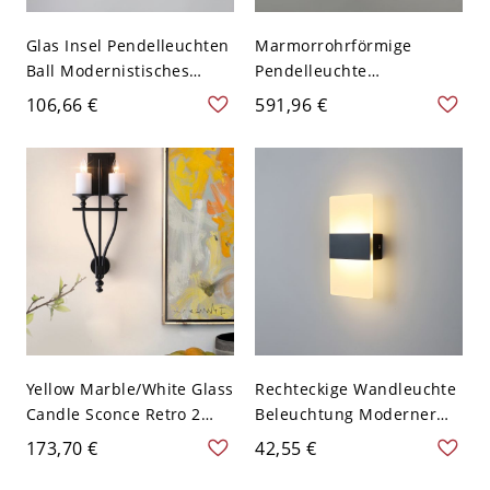
Glas Insel Pendelleuchten
Marmorrohrförmige
Ball Modernistisches
Pendelleuchte
Restaurant Bar
minimalistisches weißes
106,66 €
591,96 €
Pendelleuchte - 110V-120V
Hängeleuchtengerät für
Schwarz 7 Bernstein
Schlafzimmer - 110V-120V
7 Weiß
Yellow Marble/White Glass
Rechteckige Wandleuchte
Candle Sconce Retro 2
Beleuchtung Moderner
Bulbs Corridor Wall
Stil LED Metall
173,70 €
42,55 €
Mounted Light Fixture
Wandmontierte Lampe -
with Black Long Arm -
110V-120V Matt Schwarz