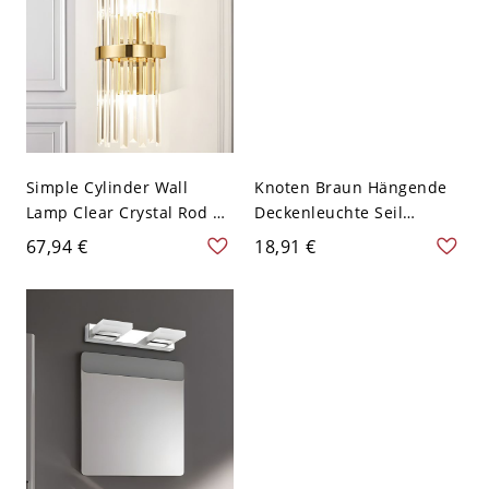
Simple Cylinder Wall
Knoten Braun Hängende
Lamp Clear Crystal Rod 2
Deckenleuchte Seil
Lights Living Room Sconce
Industrielle Kommerzielle
67,94 €
18,91 €
Lighting Fixture in Gold -
Pendelleuchten - 110V-
Golden 110V-120V
120V Braun 2 100,33 cm