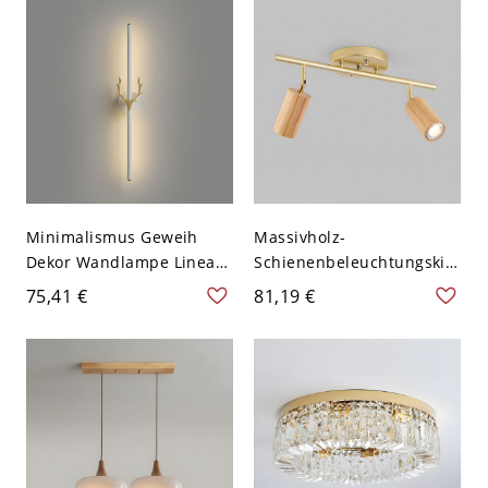
Schwarz Weißlicht
Minimalismus Geweih
Massivholz-
Dekor Wandlampe Linear
Schienenbeleuchtungskits
Rund Detail Metallstab
Modernes Licht
75,41 €
81,19 €
LED 2-Licht Wandleuchte -
Luxuriöser
110V-120V Weiß-Golden
Oberflächenmontierter
59,69 cm
Esszimmer Wohnzimmer
Haushaltsscheinwerfer
ohne Hauptlicht -
Hellkaffee 110V-120V 2