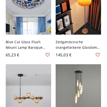
Blue Cut Glass Flush
Zeitgenössische
Mount Lamp Baroque
orangefarbene Glasdom-
2/3/4 Lights Mosaic
Stehlampe für moderne
65,23 €
145,03 €
Patterned Flushmount for
Wohnkultur - 110V-120V
Bedroom, 12"/16"/19.5" W
- Blau 110V-120V 30,48 cm