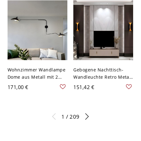
Weiß 110V-120V
20,32 cm
Wohnzimmer Wandlampe
Gebogene Nachttisch-
Dome aus Metall mit 2
Wandleuchte Retro Metall
Köpfen, modernes
2 Glühbirnen in Schwarz,
171,00 €
151,42 €
Wandmontage-Licht in
33 cm H
Schwarz mit
verstellbarem Arm
1 / 209