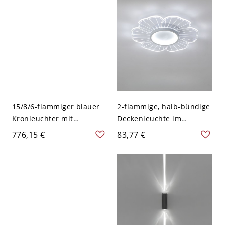
15/8/6-flammiger blauer
2-flammige, halb-bündige
Kronleuchter mit
Deckenleuchte im
Glasschirm in 25 Zoll &
Blumen-Design, 110–120
776,15 €
83,77 €
größerer Größe - 110V-
V, 16,5″, Weißlicht
120V 8