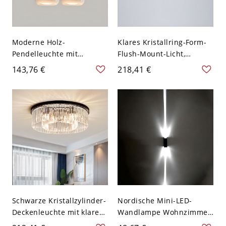
Moderne Holz-
Klares Kristallring-Form-
Pendelleuchte mit
Flush-Mount-Licht,
verstellbarer
zeitgenössische einfache
143,76 €
218,41 €
Aufhängelänge und
LED-Deckenlampe für
stilvollem Glasschirm -
Esszimmer - Golden 110V-
110V-120V Cremeweiß 2
120V 8
Schwarze Kristallzylinder-
Nordische Mini-LED-
Deckenleuchte mit klarem
Wandlampe Wohnzimmer
Schirm, moderner Stil -
Modern Einfache