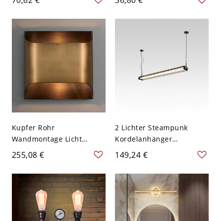
Wohnzimmer Wandlampe
Außenwände - 110V-120V
- 110V-120V Grün
Schwarz 8 Weißlicht
Kupfer Rohr
2 Lichter Steampunk
Wandmontage Licht
Kordelanhänger
Moderne minimalistische
Kücheninsel mit
255,08 €
149,24 €
Stil Wandleuchte
Glasschirm in Kohle und
Beleuchtung für
einstellbarer
Schlafzimmer - 110V-120V
Aufhängelänge, 110-120V,
Messing 25,4 cm
Schwarz, Warmes Licht,
36W