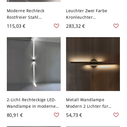
Moderne Rechteck
Leuchter Zwei Farbe
Rostfreier Stahl
Kronleuchter
Spiegelscheinwerfer Acryl
Amerikanisch Rustikal
115,03 €
283,32 €
Quadrat Schirm LED
Restaurant Geweih Design
Wandlampe - 110V-120V
Pendelleuchte - 110V-120V
Stahl Weißlicht 2
Alt Holz 8
2-Licht Rechteckige LED-
Metall Wandlampe
Wandlampe in moderner
Modern 2 Lichter für
Einfachheit Aluminium
Wohnzimmer - 110V-120V
80,91 €
54,73 €
Außenwandleuchte mit
Schwarz Weißlicht 54,61
Glasschirm - 110V-120V
cm