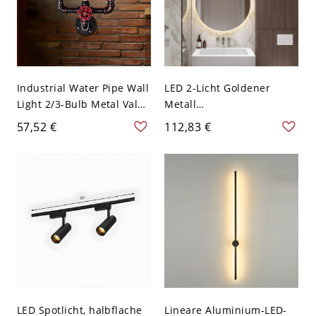
Industrial Water Pipe Wall
LED 2-Licht Goldener
Light 2/3-Bulb Metal Valve
Metall
and Gauge Detailing
Spiegelscheinwerfer
57,52 €
112,83 €
Sconce Lighting in
Linear Minimalismus
Weathered Copper - 110V-
Wandlampe - 110V-120V
120V 2 Verwittertes
Golden 40,64 cm Weißlicht
Kupfer
Rund
LED Spotlicht, halbflache
Lineare Aluminium-LED-