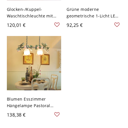
Glocken-/Kuppel-
Grüne moderne
Waschtischleuchte mit
geometrische 1-Licht LED-
opalisierendem
Wandleuchte mit Glas in
120,01 €
92,25 €
Glasschirm im
frostigem weißen Schirm -
zeitgenössischen Stil -
110V-120V 2 Glocke
110V-120V Schwarz Glocke
2
Blumen Esszimmer
Hängelampe Pastoral
Weißes Glas
138,38 €
Inselbeleuchtung mit
Rosenranken Deko - 110V-