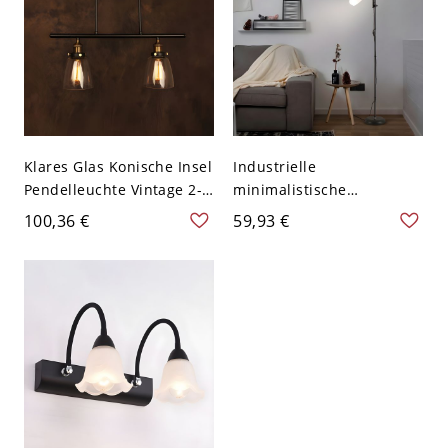
Klares Glas Konische Insel
Industrielle
Pendelleuchte Vintage 2-
minimalistische
Kopf Esszimmer
Stehlampe mit zwei
100,36 €
59,93 €
Billardtisch Beleuchtung
Köpfen und flexiblem
in Schwarz Finish
Schwanenhals - 110V-
120V Schwarz