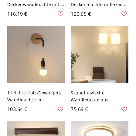
Deckenwandleuchte mit 2
Deckenleuchte in Kakao
Leuchten für den
mit Naturholzdesign -
116,19 €
120,65 €
Wohnbereich - 110V-120V
110V-120V 50,8 cm Rund
35,56 cm Weißlicht
1 leichte Holz-Downlight-
Skandinavische
Wandleuchte in
Wandleuchte aus
Kreideweiß, fest
Massivholz mit
103,64 €
75,69 €
verdrahtete Abdeckung -
Zugkettenschalter und
110V-120V Kugel Holz
Lampenschirm aus
satiniertem Glas - 110V-
120V Langer Zylinder