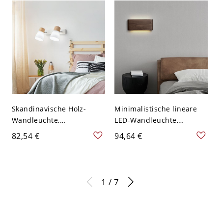
Würfelschirmen - 110V-
Esszimmer - 110V-120V
120V 2
Orange 49,53 cm
Skandinavische Holz-
Minimalistische lineare
Wandleuchte,
LED-Wandleuchte,
minimalistische
Dunkelwalnuss-Finish,
82,54 €
94,64 €
verstellbare Glasleuchte
Auf-und-Ab-
für Schlafzimmer oder
Umgebungslicht - 110V-
Flur - 2 110V-120V
120V 20,32 cm
1 / 7