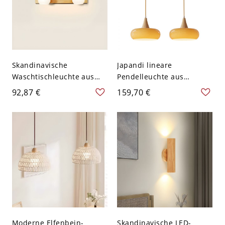
Skandinavische
Japandi lineare
Waschtischleuchte aus
Pendelleuchte aus
Massivholz, lineare
Massivholz, Kücheninsel-
92,87 €
159,70 €
Wandleuchte mit
Kronleuchter aus
satinierten Glaskugeln für
glasiertem Glas mit
Badezimmerspiegel -
verstellbarem Kabel -
110V-120V Weiß 2
110V-120V Orange 2
Moderne Elfenbein-
Skandinavische LED-