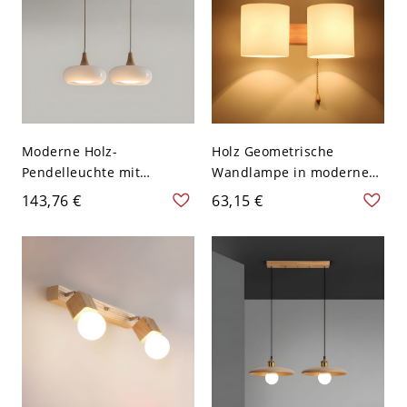
Moderne Holz-
Holz Geometrische
Pendelleuchte mit
Wandlampe in moderner
verstellbarer
Einfachheit mit Glas
143,76 €
63,15 €
Aufhängelänge und
Schirm - 110V-120V Holz
stilvollem Glasschirm -
Ein Paar Kreis
110V-120V Cremeweiß 2