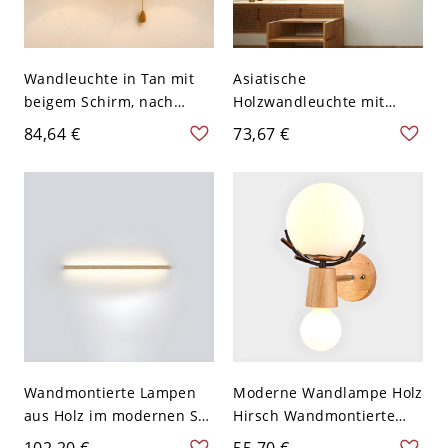
Wandleuchte in Tan mit
Asiatische
beigem Schirm, nach
Holzwandleuchte mit
unten gerichtet, 2 Lichter
geometrischem Design
84,64 €
73,67 €
in Holz, 110V-120V, 11,5"
und weißem Papierschirm
- 110V-120V
Wandmontierte Lampen
Moderne Wandlampe Holz
aus Holz im modernen Stil
Hirsch Wandmontierte
für Schlafzimmer - 110V-
Leuchte für Esszimmer
102,20 €
55,70 €