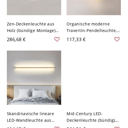
Zen-Deckenleuchte aus
Organische moderne
Holz (bündige Montage)
Travertin-Pendelleuchte,
mit LED und
Hängelampe aus
286,68 €
117,33 €
Messinggitter-Detail -
Naturstein mit Messing-
110V-120V 40,64 cm Rund
Finish fürs Bett neben
Natürliches Llicht
dem Bett - 110V-120V
Kugel
Skandinavische lineare
Mid-Century LED-
LED-Wandleuchte aus
Deckenleuchte (bündig),
Holz, minimalistisches
geometrische Leuchte aus