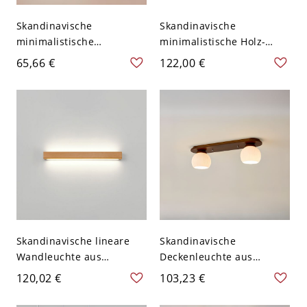
Skandinavische
Skandinavische
minimalistische
minimalistische Holz-
Wandleuchte aus Holz,
Wandleuchte, verstellbare
65,66 €
122,00 €
milchiger Glasschirm für
lineare Spiegelleuchte
sanftes Ambientelicht,
fürs Bad - 110V-120V 2
Schlafzimmerleuchte -
110V-120V
Skandinavische lineare
Skandinavische
Wandleuchte aus
Deckenleuchte aus
Massivholz,
Massivholz mit gerippten
120,02 €
103,23 €
minimalistische LED-
Glaskugeln & sanftem
Spiegelleuchte für
Licht - Walnuss Farbe