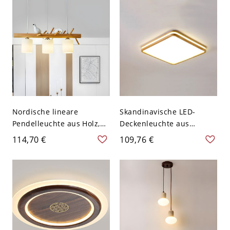
Schlafzimmer, Flur &
110V-120V 59,69 cm 2
Wohnzimmer - 110V-120V
59,69 cm 2 Weißlicht
Nordische lineare
Skandinavische LED-
Pendelleuchte aus Holz,
Deckenleuchte aus
naturinspirierter Insel-
Massivholz,
114,70 €
109,76 €
Kronleuchter mit
minimalistisches flaches
Vogelakzenten und
Design mit Acrylschirm - 2
Glasschirmen - 2 110V-
110V-120V 30,48 cm
120V
Quadrat Weißlicht