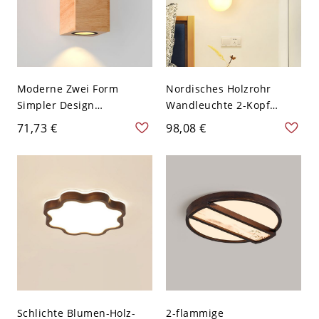
Moderne Zwei Form
Nordisches Holzrohr
Simpler Design
Wandleuchte 2-Kopf
Wandlampe Holzfarbe
Wandmontage Lampe mit
71,73 €
98,08 €
Holz Schirm LED 2-Licht
Globus Cremeglas Schirm
Wandleuchte - 110V-120V
für Nachttisch - Holz
Holz Warm Rechteck
110V-120V
Schlichte Blumen-Holz-
2-flammige