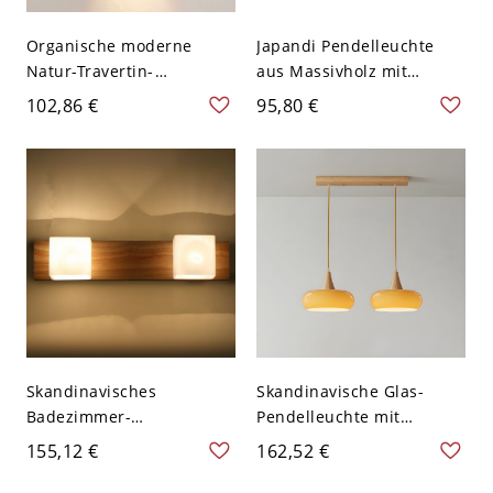
Organische moderne
Japandi Pendelleuchte
Natur-Travertin-
aus Massivholz mit
Wandleuchte, zylindrische
mattiertem Glasglobus &
102,86 €
95,80 €
Steineinrichtung für Flur
verstellbarem Kabel für
oder Schlafzimmer - 110V-
Esszimmer Küche - 110V-
120V 27,94 cm
120V Topfdeckel 2
Skandinavisches
Skandinavische Glas-
Badezimmer-
Pendelleuchte mit
Waschtischlicht aus
massivem Holzoberteil,
155,12 €
162,52 €
Massivholz mit
Mid-Century-Hängelampe
drehbaren, mattierten
für Kücheninsel