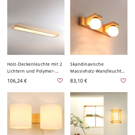
Holz
110V-120V Holz 2
Holz-Deckenleuchte mit 2
Skandinavische
Lichtern und Polymer-
Massivholz-Wandleuchte
Schirm für den
mit matten Glaskugeln für
106,24 €
83,10 €
Wohnbereich, fest
Bad und Flur - 2 110V-
verdrahtet, für LED-Licht
120V Holz
geeignet, 24 Zoll, 110-120V