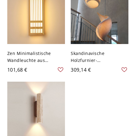
Zen Minimalistische
Skandinavische
Wandleuchte aus
Holzfurnier-
Massivholz, Japandi LED-
Pendelleuchte, organische
101,68 €
309,14 €
Wandlampe mit
gebogene Hängelampe
Pergamentschirm für Flur
für Esszimmer Küche -
- 110V-120V 30,48 cm
110V-120V 2 Rund
Weißlicht