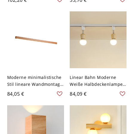
120V 59,69 cm 2 Weißlicht
Wohnzimmer - 110V-120V
Schwarz 2
Moderne minimalistische
Linear Bahn Moderne
Stil lineare Wandmontage
Weiße Halbdeckenlampe
Lichtvorrichtung
Holzfarbe Würfel Schirm
84,05 €
84,09 €
Holzwandlicht
Einfachheit
Wandleuchten für
Deckenleuchte - Holz
Schlafzimmer - 110V-120V
110V-120V 2
Holz 49,53 cm 2