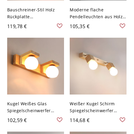
Bauschreiner-Stil Holz
Moderne flache
Rückplatte
Pendelleuchten aus Holz
Spiegelscheinwerfer
für minimalistische
119,78 €
105,35 €
Verstellbare Arm
Hängeleuchten im
Holzfarbe Wandlampe -
Esszimmer - 110V-120V
110V-120V Holz 2
Holz 2
Kugel Weißes Glas
Weißer Kugel Schirm
Spiegelscheinwerfer
Spiegelscheinwerfer
Holzfarbe Holz Rückplatte
Bauschreiner Stil
102,59 €
114,68 €
Bauschreiner Stil
Holzfarbe Rechteck
Wandlampe - 2 110V-120V
Rückplatte Wandlampe -