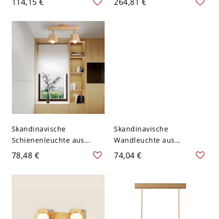
114,15 €
264,81 €
langes Stab-
Massivholz - 110V-120V 2
Waschtischlicht für das
Weißlicht
Schlafzimmer - 110V-120V
59,69 cm Doppelseitiges
Licht Weißlicht
Skandinavische
Skandinavische
Schienenleuchte aus
Wandleuchte aus
Massivholz, lineare,
Naturholz,
78,48 €
74,04 €
bündige Deckenleuchte
minimalistische
mit verstellbaren
zylindrische
Schirmen - 2 110V-120V
Spiegelleuchte für
Schlafzimmer, Flur,
Wohnzimmer - 2 110V-
120V