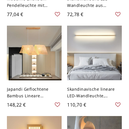
Pendelleuchte mit
Wandleuchte aus
verstellbarer
Massivholz,
77,04 €
72,78 €
Aufhängelänge und
minimalistische lineare
Rattanschirm - 110V-120V
Zylinderleuchte für
2
Wohnzimmer oder Flur -
Holz Weißlicht 110V-120V
Japandi Geflochtene
Skandinavische lineare
Bambus Lineare
LED-Wandleuchte,
Pendelleuchte,
minimalistische
148,22 €
110,70 €
Wellenförmige 2-Licht
Holzmaserung-Barleuchte
Leuchte für Esstisch Insel
für Schlafzimmer Flur
- 110V-120V
Waschtisch - 110V-120V
60,96 cm 2 Weißlicht