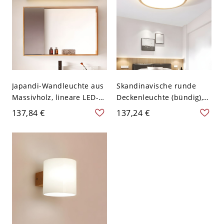
Japandi-Wandleuchte aus
Skandinavische runde
Massivholz, lineare LED-
Deckenleuchte (bündig),
Waschtischleuchte mit
LED-Leuchte aus
137,84 €
137,24 €
horizontalen Lamellen &
Naturholz - 110V-120V
Acrylschirm - 110V-120V
31,75 cm Weißlicht
35,56 cm Weißlicht