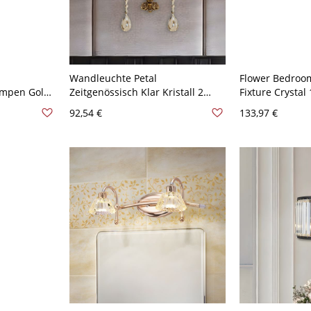
Wandleuchte Petal
Flower Bedroom
ampen Gold
Zeitgenössisch Klar Kristall 2
Fixture Crystal
te für
Lichter Messing Finish
Minimalist Styl
92,54 €
133,97 €
120V
Wandmontierte Lampe mit
in Gold with M
Geschnitzter Rückenplatte
Backplate - Go