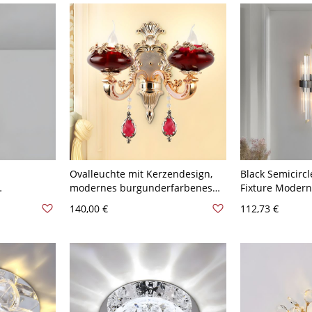
Ovalleuchte mit Kerzendesign,
Black Semicircl
modernes burgunderfarbenes
Fixture Moderni
gelänge und
Glas, 2 Glühbirnen,
Glass Sconce Li
140,00 €
112,73 €
20V 2
Wohnzimmer-Wandlampe in
Room - Schwar
Gold - 110V-120V Burgunderrot