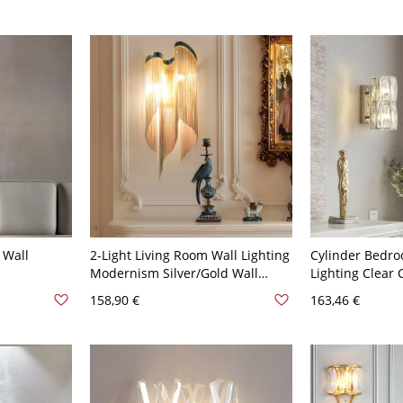
 Wall
2-Light Living Room Wall Lighting
Cylinder Bedro
Modernism Silver/Gold Wall
Lighting Clear 
ay Crystal
Sconce Lamp with Stream Crystal
2/3/4 Bulbs Sim
158,90 €
163,46 €
ylish Sconce
Shade - Golden 110V-120V
Fixture - Tran
z 110V-120V
2