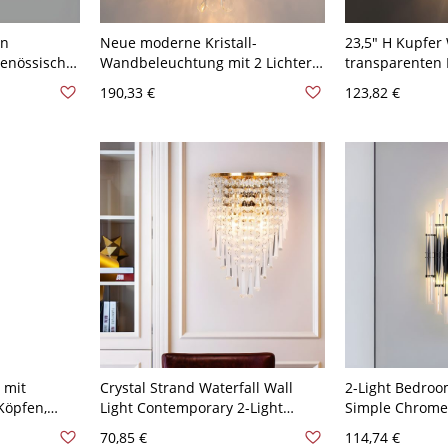
en
Neue moderne Kristall-
23,5" H Kupfer
genössische
Wandbeleuchtung mit 2 Lichtern
transparenten 
henmontage
für Schlafzimmer - 110V-120V
Schatten Postm
190,33 €
123,82 €
en 110V-
Golden
Wohnzimmer L
Dimmen
110V-120V Mes
 mit
Crystal Strand Waterfall Wall
2-Light Bedroo
Köpfen,
Light Contemporary 2-Light
Simple Chrome 
nd
Golden Sconce Fixture for
with Geometric
70,85 €
114,74 €
om-
Bedroom - Golden 110V-120V
Crystal Shade 