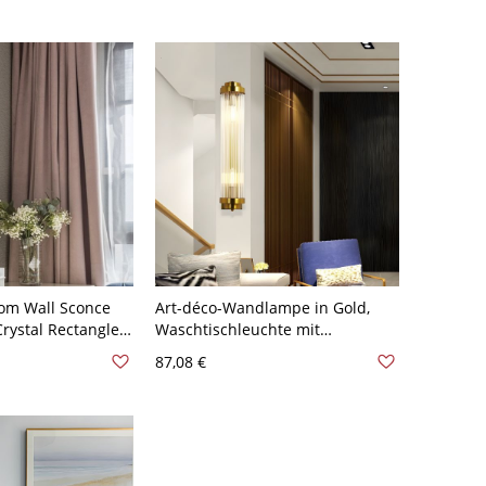
Golden 110V-120V 2
om Wall Sconce
Art-déco-Wandlampe in Gold,
Crystal Rectangle
Waschtischleuchte mit
plicity Wall Lamp
geriffeltem Kristallglasstab und
87,08 €
sparenz 110V-120V
gebürstetem Messing-Finish -
110V-120V