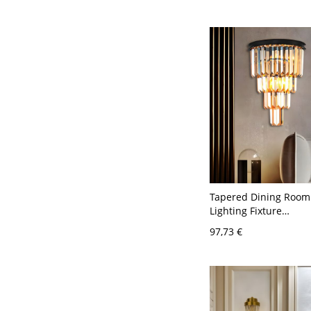
Wandhalterung
Tapered Dining Room
Lighting Fixture
Clear/Amber/Smoke Gr
97,73 €
2 Heads Simplicity St
Fixture - Transparen