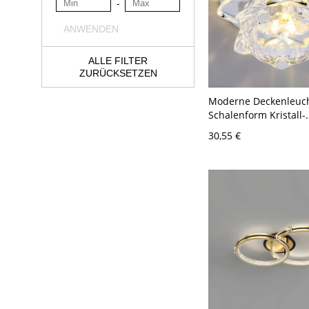
-
ANWENDEN
ALLE FILTER
ZURÜCKSETZEN
Moderne Deckenleuch
Schalenform Kristall-
Deckenlampe mit Loch 
30,55 €
- 110V-120V Warm