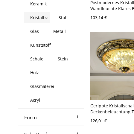
Postmodernes Kristall
Keramik
Wandleuchte Klares E
Licht für Schlafzimme
Kristall
Stoff
103,14 €
×
110V-120V 54,61 cm
Glas
Metall
Kunststoff
Schale
Stein
Holz
Glasmalerei
Acryl
Gerippte Kristallscha
Deckenbeleuchtung Tr
Form
2-Kopf 12" Breite Es
126,01 €
Flush Mount Fixture 