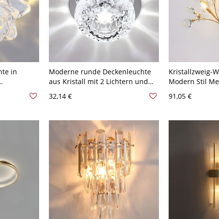
te in
Moderne runde Deckenleuchte
Kristallzweig-
aus Kristall mit 2 Lichtern und
Modern Stil Me
2-3,5'' Dia
einem Loch von 2-3''
Wandlampen in 
32,14 €
91,05 €
Durchmesser - 110V-120V
120V
Weißlicht