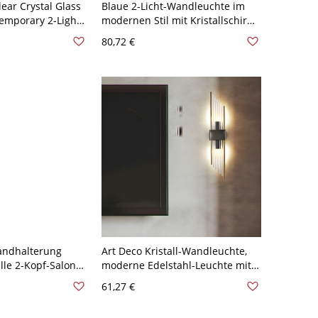
lear Crystal Glass
Blaue 2-Licht-Wandleuchte im
temporary 2-Light
modernen Stil mit Kristallschirm
ish Sconce Lamp
und kaskadierendem Design
80,72 €
m - Schwarz 110V-
andhalterung
Art Deco Kristall-Wandleuchte,
elle 2-Kopf-Salon
moderne Edelstahl-Leuchte mit
mpe in Gold mit
K9-Glasstäben - links 110V-120V
61,27 €
Schwarz