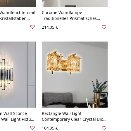
 Wandleuchten mit
Chrome Wandlampe
Kristallstäben
Traditionelles Prismatisches
oderner Stil
Optisches Kristall 2-Licht
214,05 €
ED Wandlampe -
Nachttisch
sing
Wandbeleuchtungsidee
m Wall Sconce
Rectangle Wall Light
Wall Light Fixture
Contemporary Clear Crystal Block
 Rectangle-Cut
1/2/3-Head Living Room Wall
104,95 €
- Chrom 110V-120V
Sconce Lighting in Chrome/Gold -