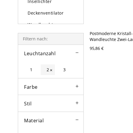
Insellichter
Deckenventilator
Wandleuchten
Postmoderne Kristall-
Tischlampe und
Filtern nach:
Wandleuchte Zwei-L
Stehlampe
Wandmontierte Leuch
95,86 €
Wohnzimmer - 110V-
Leuchtanzahl
Außenleuchten
Kristalsäule
Glühbirne
1
2
3
×
Farbe
Stil
Material