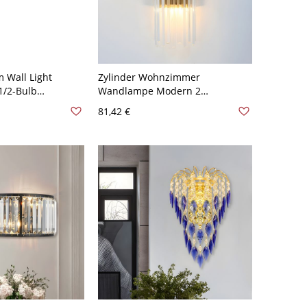
 Wall Light
Zylinder Wohnzimmer
 1/2-Bulb
Wandlampe Modern 2
e Sconce Lighting
Glühbirnen Klares Glas Flush
81,42 €
etal Carved
Mount Wandkerze in Gold-220v-
lden 110V-120V 2
240v F - Golden 110V-120V A