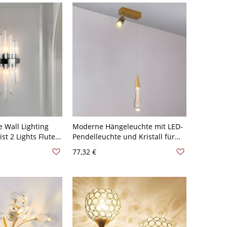
e Wall Lighting
Moderne Hängeleuchte mit LED-
st 2 Lights Fluted
Pendelleuchte und Kristall für
ght for Living
Wohnzimmer - 2 110V-120V
77,32 €
z 110V-120V
Weißlicht