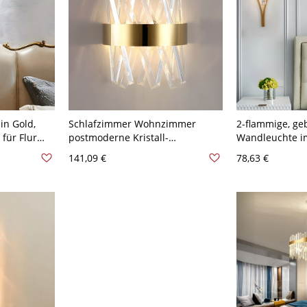
in Gold,
Schlafzimmer Wohnzimmer
2-flammige, ge
 für Flur
postmoderne Kristall-
Wandleuchte im
den 110V-
Wandleuchte mit 2 Köpfen,
Kristall, Gold 
141,09 €
78,63 €
wandmontierte Beleuchtung -
110V-120V Gol
110V-120V Golden 30,48 cm