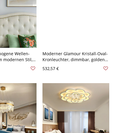
bogene Wellen-
Moderner Glamour Kristall-Oval-
 modernen Stil,
Kronleuchter, dimmbar, goldene
und Schwarz -
LED-Pendelleuchte - 80+100 cm
532,57 €
den
Design 2 110V-120V