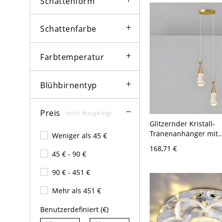
Schattenform
Schattenfarbe
Farbtemperatur
Blühbirnentyp
Preis
nicht festgelegt
Glitzernder Kristall-
Tränenanhänger mit
Weniger als 45 €
einstellbarer Aufhän
168,71 €
LED-Lampen - 110V-1
45 € - 90 €
90 € - 451 €
Mehr als 451 €
Benutzerdefiniert (€)