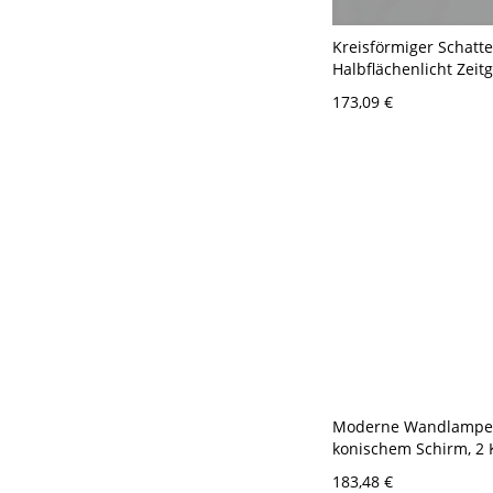
Kreisförmiger Schatt
Halbflächenlicht Zeit
Aluminium Halbfläc
173,09 €
Deckenleuchte - Gold
120V 2 Dreistufiges 
Moderne Wandlampe
konischem Schirm, 2 
klarem Kristallglas u
183,48 €
Diamantmuster, Chr