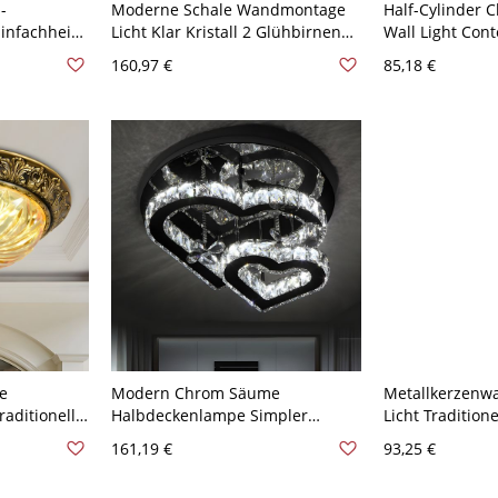
-
Moderne Schale Wandmontage
Half-Cylinder C
infachheit-
Licht Klar Kristall 2 Glühbirnen
Wall Light Con
r - Golden
Badezimmer
Gold/Black Fin
160,97 €
85,18 €
Waschtischbeleuchtung in
for Living Roo
Roségold
120V
le
Modern Chrom Säume
Metallkerzenw
aditionelle
Halbdeckenlampe Simpler
Licht Tradition
szimmer
Design Herze Kristallblöcke LED
Wandmontagela
161,19 €
93,25 €
in Messing
2-Licht Deckenleuchte - Silber
Kristalltropfen
110V-120V Weißlicht