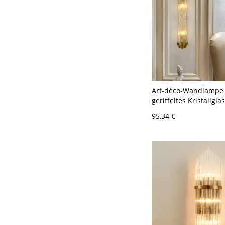
Art-déco-Wandlampe 
geriffeltes Kristallglas
und Waschtisch - Gol
95,34 €
120V