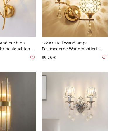
Wandleuchten
1/2 Kristall Wandlampe
hrfachleuchten
Postmoderne Wandmontierte
Gold - 2 110V-
Leuchte für Schlafzimmer - 110V-
89,75 €
120V Golden 2