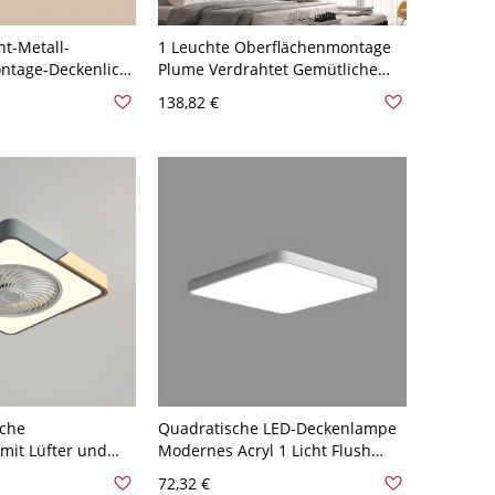
ht-Metall-
1 Leuchte Oberflächenmontage
ntage-Deckenlicht
Plume Verdrahtet Gemütliche
irm, LED-Licht,
Deckenleuchte mit
138,82 €
t, 110V-120V, 16",
Polymethylmethacrylat (PMMA)
Schirm im schlichten Stil, 110V-
trales Licht
120V, 20", quadratisch
dratisch
sche
Quadratische LED-Deckenlampe
mit Lüfter und
Modernes Acryl 1 Licht Flush
zimmer im
Mount für Schlafzimmer - Weiß
72,32 €
l - 110V-120V Grau
110V-120V 30,48 cm Weißlicht