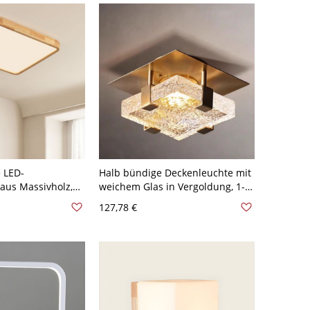
 LED-
Halb bündige Deckenleuchte mit
aus Massivholz,
weichem Glas in Vergoldung, 1-
stische Leuchte
flammiges minimalistisches
127,78 €
er und Flur -
Metalldesign, 110V-120V, 6"
 cm Weißlicht