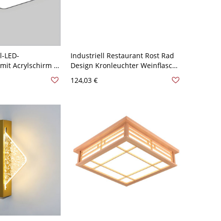
l-LED-
Industriell Restaurant Rost Rad
mit Acrylschirm -
Design Kronleuchter Weinflasche
- 110V-120V 30,48
Buntes Glas 4-Birne
124,03 €
ßlicht
Pendelleuchte - 110V-120V Rost
Quadrat