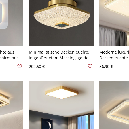
hte aus
Minimalistische Deckenleuchte
Moderne luxuri
chirm aus
in gebürstetem Messing, goldene
Deckenleuchte 
htet -
geometrische Leuchte mit
dimmbarer Ste
202,60 €
86,90 €
drat
Glasschirm - 1 110V-120V
Diffusor mit st
Quadrat
Metallkante - 
50,8 cm Dreist