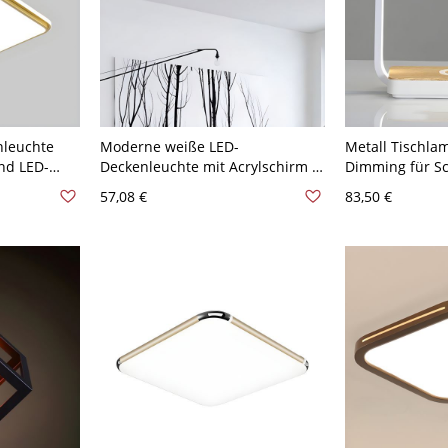
nleuchte
Moderne weiße LED-
Metall Tischla
nd LED-
Deckenleuchte mit Acrylschirm -
Dimming für Sc
49,53 cm
1-Licht, 16x16 Zoll - Schwarz
110V-120V Wei
57,08 €
83,50 €
110V-120V Weißlicht