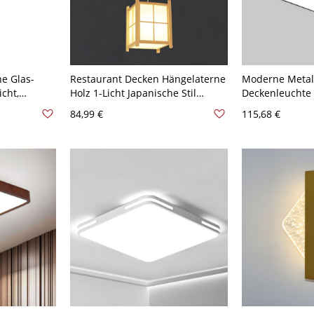
e Glas-
Restaurant Decken Hängelaterne
Moderne Metal
icht,
Holz 1-Licht Japanische Stil
Deckenleuchte 
nleuchte
Pendelleuchte - 110V-120V Holz
weißer Schirm 
84,99 €
115,68 €
 Barbereich
Quadrat
cm Schwarz Wei
5″ Breite