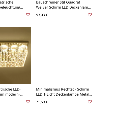
trische
Bauschreiner Stil Quadrat
eleuchtung
Weißer Schirm LED Deckenlampe
andlampe für
Holz Holzfarbe Rahmen 1-Kopf
93,03 €
110V-120V Golden
Deckenleuchte - Holz 110V-120V
45 cm Weißlicht
trische LED-
Minimalismus Rechteck Schirm
 im modern-
LED 1-Licht Deckenlampe Metall
il aus Edelstahl-
Weiße Deckenleuchte - Weiß
71,59 €
leuchte für die
110V-120V 30,48 cm Warm
 110V-120V 50,8 cm