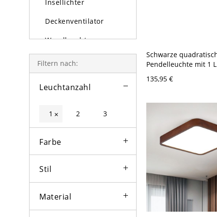
Insellichter
Deckenventilator
Wandleuchten
Schwarze quadratisch
Tischlampe und
Filtern nach:
Pendelleuchte mit 1 L
Stehlampe
moderne Hängedecke
135,95 €
für Eingangsbereich,
Leuchtanzahl
Außenleuchten
oder neben dem Bett, 
Glühbirne
1
2
3
×
Farbe
Stil
Material