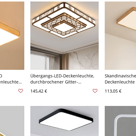
at
Quadrat
Weißlicht
D
Übergangs-LED-Deckenleuchte,
Skandinavische
enleuchte
durchbrochener Gitter-
Deckenleuchte 
10V-120V
Metallrahmen mit weicher
runde minimali
145,42 €
113,05 €
ßlicht
Lichtstreuung - 110V-120V 50,8
für Schlafzimm
cm Quadrat
110V-120V 50,8