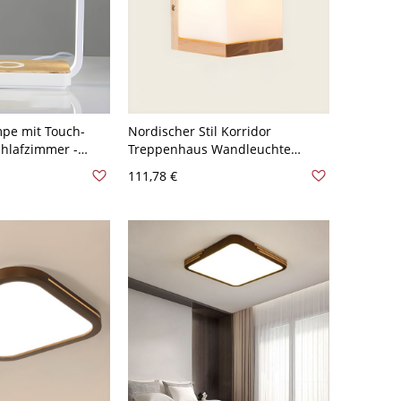
mpe mit Touch-
Nordischer Stil Korridor
hlafzimmer -
Treppenhaus Wandleuchte
ß Quadrat
Weißes Glas Schirm Einfachheit
111,78 €
Holz Wandlampe - 110V-120V
Holz Quadrat