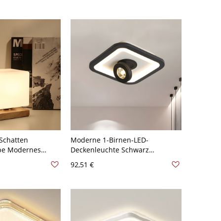
Schatten
Moderne 1-Birnen-LED-
pe Modernes
Deckenleuchte Schwarz
icht Holz
Quadratisch Flush Mount
92,51 €
mpe für
Beleuchtung mit Acrylschirm,
Weißes Licht