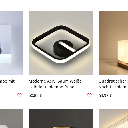
Klein
Quadrat
mpe mit
Moderne Acryl Saum Weiße
Quadratischer 
Halbdeckenlampe Rund
Nachttischlam
Schwarzer Baldachin LED 1-Licht
weißes Glas 1 L
50,85 €
63,97 €
l und
Deckenleuchte - Schwarz 110V-
Schreibtischla
- 110V-120V
120V Quadrat
Schlafzimmer
rat