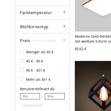
Farbtemperatur
Blühbirnentyp
Moderne Gold-Decke
Preis
nicht festgelegt
mit weißem Schirm u
Lampen - 110V-120V 
85,62 €
Weißlicht
Weniger als 45 €
45 € - 90 €
90 € - 451 €
Mehr als 451 €
Benutzerdefiniert (€)
-
ANWENDEN