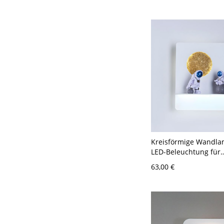
Kreisförmige Wandla
LED-Beleuchtung für
Kinderzimmer aus
63,00 €
künstlerischem Metal
Spielzeug-Astronaut 
Weiß Weißlicht Quad