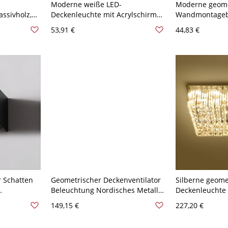
Moderne weiße LED-
Moderne geome
ssivholz,
Deckenleuchte mit Acrylschirm
Wandmontageb
hte - 110V-
für helles Wohnambiente - 110V-
Einfachheit W
53,91 €
44,83 €
at
120V 40,64 cm Quadrat Weißlicht
Wohnzimmer - 
Quadrat Silber
r Schatten
Geometrischer Deckenventilator
Silberne geome
Beleuchtung Nordisches Metall
Deckenleuchte
e
Schlafzimmer Unsichtbares Blatt
romantischen St
149,15 €
227,20 €
t
Halbflächenmontage Licht - 110V-
Kristall-Decken
10V-120V
120V Grün Fernbedienung
Lobby - Silber