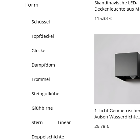
Skandinavische LED-
Form
Deckenleuchte aus Ma
schlanke, flache Leuc
115,33 €
120V 30,48 cm Quadr
Schüssel
Topfdeckel
Glocke
Dampfdom
Trommel
Steingutkübel
Glühbirne
1-Licht Geometrische
Außen Wasserdichte
Stern
Linear
Wandleuchte Modern
29,78 €
Wandbeleuchtung mi
Bewegungssensor - 1
Doppelschichte