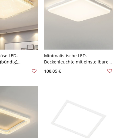
öse LED-
Minimalistische LED-
(bündig),
Deckenleuchte mit einstellbarer
rnenhimmel-
Farbtemperatur und flachem
108,05 €
rukturierter
Mesh-Design - 110V-120V
Golden 110V-120V
Dreistufiges Dimmen Quadrat
ufiges Dimmen