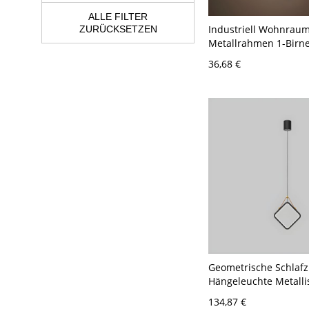
ALLE FILTER
Industriell Wohnrau
ZURÜCKSETZEN
Metallrahmen 1-Birn
Pendelleuchte Schwa
36,68 €
Pendellampe - 110V-
Schwarz Quadrat
Geometrische Schlaf
Hängeleuchte Metalli
Minimalistischer Pen
134,87 €
in Schwarz - 110V-12