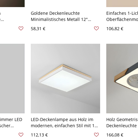
m
Goldene Deckenleuchte
Einfaches 1-Lic
e
Minimalistisches Metall 12"
Oberflächenmo
rze
Breite LED-Deckenleuchte
mit Polymer-Sch
58,31 €
106,82 €
120V
Direktverdrahte
Drei Stufen
(Warm/Weiß/Neu
dimmbar), Qua
zimmer LED
LED-Deckenlampe aus Holz im
Holz Geometri
scher
modernen, einfachen Stil mit 1
Deckenleuchte 
delleuchte
Licht für das Esszimmer -
LED für Schlaf
112,13 €
166,08 €
0V Quadrat
Quadrat 110V-120V Weißlicht
nordischen Sti