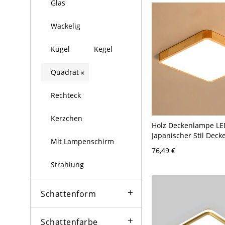
Schwarz Warm Quadr
Glas
Wackelig
Kugel
Kegel
Quadrat
×
Rechteck
Kerzchen
Holz Deckenlampe LE
Japanischer Stil Deck
Mit Lampenschirm
für Schlafzimmer - 1
76,49 €
Quadrat 30,48 cm Wei
Strahlung
Schattenform
Schattenfarbe