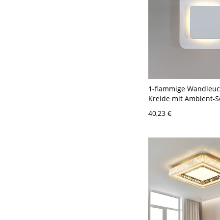
1-flammige Wandleuc
Kreide mit Ambient-S
Gusseisen, fest verdra
40,23 €
110V-120V Warm Qua