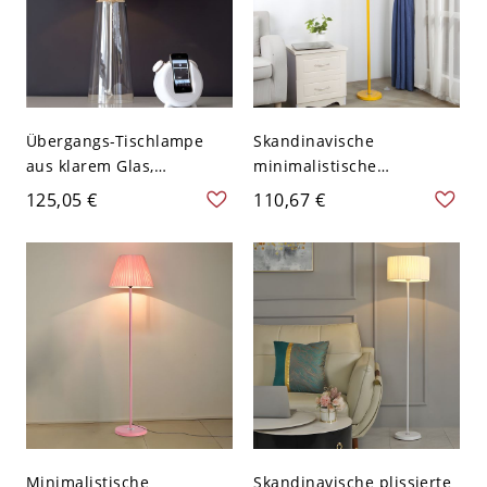
Übergangs-Tischlampe
Skandinavische
aus klarem Glas,
minimalistische
befüllbar, mit weißem
Stehlampe mit plissiertem
125,05 €
110,67 €
Stoff-Trommelschirm -
Stoffschirm – weiches
110V-120V Weiß
Ambientelicht für
Wohnzimmer und
Schlafzimmer - 110V-120V
Gelb
Minimalistische
Skandinavische plissierte