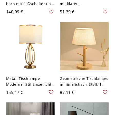
hoch mit Fußschalter und
mit klaren
Stoffschirm für
Kristallakzenten, LED-Licht
140,99 €
51,39 €
Wohnzimmer - 110V-120V
und Fassschirm 9 Zoll &
Golden
darunter - Beige 110V-
120V Druck
Metall Tischlampe
Geometrische Tischlampe,
Moderner Stil Einzellicht
minimalistisch, Stoff, 1
Tischlampe für
Kopf, weiß und Holz,
155,17 €
87,11 €
Schlafzimmer - 110V-120V
Nachtlicht für
Beige Druck
Schlafzimmer - 110V-120V
Weiß D