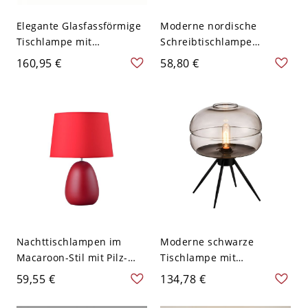
Elegante Glasfassförmige
Moderne nordische
Tischlampe mit
Schreibtischlampe
modernem Stoffschirm -
Macaron Tischlampen für
160,95 €
58,80 €
110V-120V Silber Druck
Wohnzimmer
Schlafzimmer - 110V-120V
Weiß
Nachttischlampen im
Moderne schwarze
Macaroon-Stil mit Pilz-
Tischlampe mit
Design und Stoffschirm,
Glaslampenschirm für
59,55 €
134,78 €
1-Licht - Rot 110V-120V
Wohnzimmer
20,32 cm
Schlafzimmer - 110V-120V