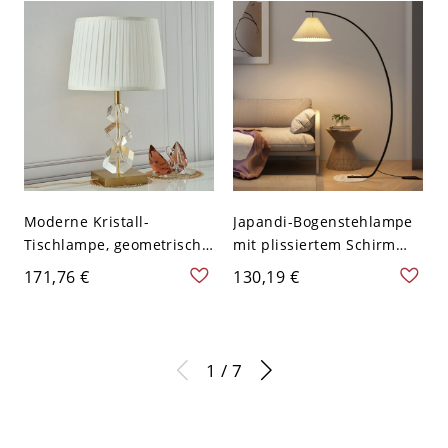
- 110V-120V Nein Weiß
- Schwarz 110V-120V
Moderne Kristall-
Japandi-Bogenstehlampe
Tischlampe, geometrische,
mit plissiertem Schirm
gestapelte Glas-
und massivem
171,76 €
130,19 €
Nachttischleuchte mit
Marmorsockel zum Lesen
goldenen Akzenten -
im Wohnzimmer -
110V-120V 48,26 cm
Schwarz 110V-120V
Plissee
1 / 7