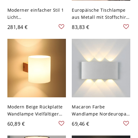
Moderner einfacher Stil 1
Europäische Tischlampe
Licht
aus Metall mit Stoffschirm
LED/Glühlampe/Leuchtsto
für das Bett - 110V-120V
281,84 €
83,83 €
fflampe Schwenkarm
Dunkel Grün
Stehlampe mit weißem
Stoffschirm, verstellbare
Höhe, Fußschalter, 110V-
120V, 76" (193,04cm)
Modern Beige Rückplatte
Macaron Farbe
Wandlampe Vielfältiger
Wandlampe Nordeuropa
Form Glasschirm LED 1-
Geometrie Metall Schirm
60,89 €
69,46 €
Kopf Wandleuchte - Weiß
1-Kopf Wandleuchte -
Fass 110V-120V
110V-120V Weiß Fass