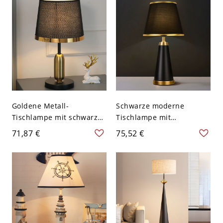
Goldene Metall-
Schwarze moderne
Tischlampe mit schwarzer
Tischlampe mit
Fassung und Kippschalter
Stoffschirm und Stecker-
71,87 €
75,52 €
- 110V-120V Schwarz
Stromquelle - Schwarz
Zylinder
110V-120V