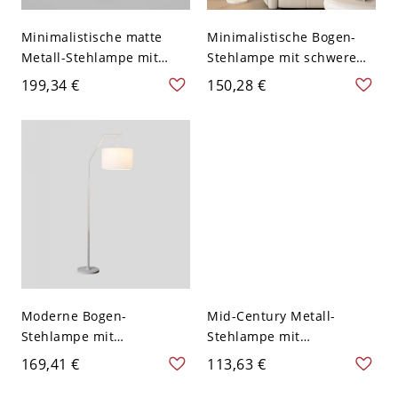
Minimalistische matte
Minimalistische Bogen-
Metall-Stehlampe mit
Stehlampe mit schwerem
Dual-Zonen-Uplight-
Marmorsockel zum Lesen
199,34 €
150,28 €
Downlight und
im Wohnzimmer - 110V-
beschwertem Sockel -
120V Cremefarben Stoff
110V-120V Grün
Moderne Bogen-
Mid-Century Metall-
Stehlampe mit
Stehlampe mit
strukturiertem
beschwertem Tulpenfuß
169,41 €
113,63 €
Stoffschirm und
und Fußschalter für die
beschwertem Metallsockel
Leseecke im Wohnzimmer