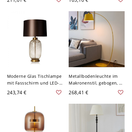
Wohnbereich,
Fußschalter in Schwarz -
LED/Glühlampe/Leuchtsto
110V-120V Weißlicht
fflampe und Fußschalter,
110V-120V
Moderne Glas Tischlampe
Metallbodenleuchte im
mit Fassschirm und LED-
Makronenstil, gebogen, 1-
Glühbirne inklusive -
Licht Bodenlampe für das
243,74 €
268,41 €
110V-120V Druck
Wohnzimmer - 110V-120V
Bernsteinfarben
Gelb