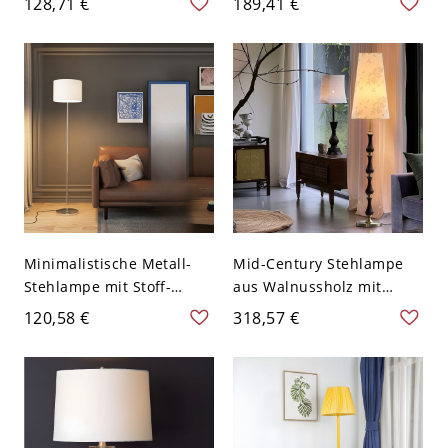
128,71 €
189,41 €
und Stoffschirm - Druck
klassischem
Buffet 110V-120V Schwarz
Zugkettenschalter - 110V-
120V Golden Weiß
Minimalistische Metall-
Mid-Century Stehlampe
Stehlampe mit Stoff-
aus Walnussholz mit
Trommelschirm und
Spindelschaft und
120,58 €
318,57 €
beschwertem Rundfuß -
Stoffschirm - 110V-120V
110V-120V Silber zu Fuß
Walnuss-Grau