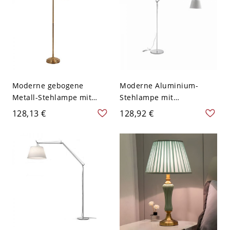
Moderne gebogene
Moderne Aluminium-
Metall-Stehlampe mit
Stehlampe mit
Stoffschirm und
Stoffschirm und
128,13 €
128,92 €
goldenem Lampenkörper
Schwenkarm in Silber für
für Wohnzimmer - 110V-
Wohnzimmer - 110V-120V
120V
25,4 cm