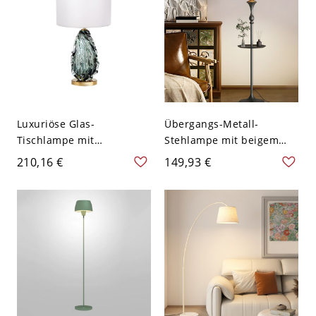
Luxuriöse Glas-
Übergangs-Metall-
Tischlampe mit
Stehlampe mit beigem
Samenstruktur und
Leinen-Trommelschirm
210,16 €
149,93 €
goldfarbigem Fuß für
und beschwertem
Schlafzimmer und
Trompetenfuß fürs
Wohnzimmer - 110V-120V
Wohnzimmer - 110V-120V
Geometrie Weiß
Mit Ablagefläche