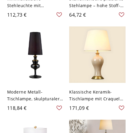
Stehleuchte mit
Stehlampe – hohe Stoff-
plissiertem Stoffschirm
Standlampe mit
112,73 €
64,72 €
und beschwertem Fuß für
beschwertem Sockel fürs
warmes Ambientelicht -
Wohnzimmer - 110V-120V
110V-120V Rosa
Gelb-Weiß
Moderne Metall-
Klassische Keramik-
Tischlampe, skulpturaler
Tischlampe mit Craquelé-
gedrechselter Fuß,
Glasur, plissiertem
118,84 €
171,09 €
stimmungsvolles
Stoffschirm und
Nachttischlicht für
Messingakzenten - 110V-
Wohnaccessoires - 110V-
120V 50,8 cm
120V Schwarz 15,24 cm
Orangenpink