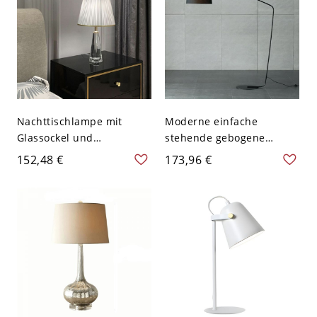
Nachttischlampe mit
Moderne einfache
Glassockel und
stehende gebogene
Trommelschirm, geeignet
Stehlampe in Schwarz mit
152,48 €
173,96 €
für
Stoffschirm für Zuhause -
LED-/Glüh-/Leuchtstofflam
110V-120V
pen - 110V-120V Grau