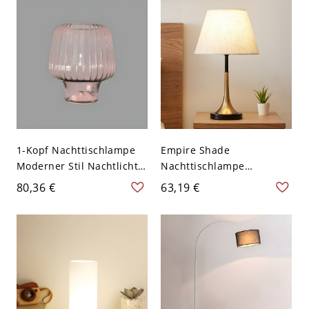
Rauchgrau
1-Kopf Nachttischlampe
Empire Shade
Moderner Stil Nachtlicht
Nachttischlampe
mit Pilz geripptem
Modernismus Stoff
80,36 €
63,19 €
Glasschirm - 110V-120V
Einzelbett Tischleuchte in
mit Stecker Rosa
Messing - 110V-120V
Messing 21,59 cm