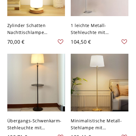
Zylinder Schatten
1 leichte Metall-
Nachttischlampe
Stehleuchte mit
Modernes weißes Glas 1
zylindrischem
70,00 €
104,50 €
Licht Holz
Stofflampenschirm - 110V-
Schreibtischlampe für
120V Schwarz
Schlafzimmer
Übergangs-Schwenkarm-
Minimalistische Metall-
Stehleuchte mit
Stehlampe mit
integriertem Ablagetisch
Stoffschirm und