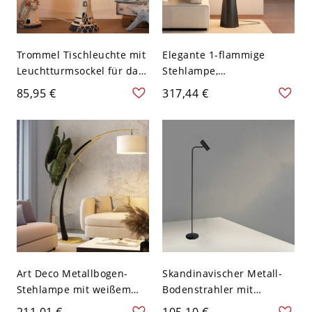
Trommel Tischleuchte mit
Elegante 1-flammige
Leuchtturmsockel für das
Stehlampe,
Bett - 110V-120V
cremefarbener Schirm,
85,95 €
317,44 €
Dunkelblau
traditioneller Stil,
Netzschalterknopf
Fußschalter, schwarz,
zylindrisch, 110V-120V
Art Deco Metallbogen-
Skandinavischer Metall-
Stehlampe mit weißem
Bodenstrahler mit
Stoffschirm für den
Marmorsockel und
211,01 €
105,10 €