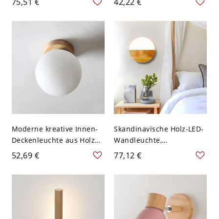
75,51 €
42,22 €
Scheune, Holz
Wandlampe mit
Ledergürtel für
Schlafzimmer - 110V-120V
Schwarz
Moderne kreative Innen-
Skandinavische Holz-LED-
Deckenleuchte aus Holz
Wandleuchte,
mit weißem Glasschirm -
geometrische
52,69 €
77,12 €
110V-120V 15,24 cm
Umgebungsleuchte -
110V-120V Holz Rund