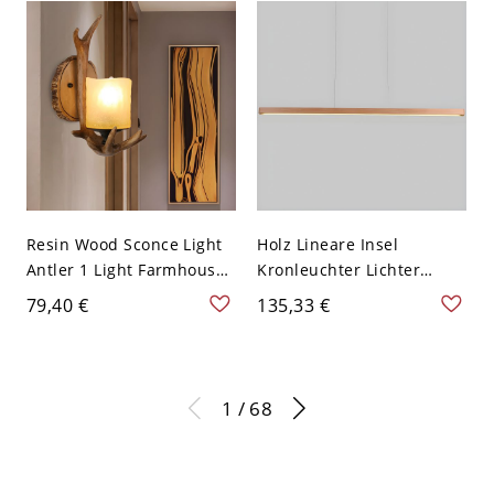
110V-120V 35,56 cm Holz
110V-120V Holz 1
Weißlicht
Resin Wood Sconce Light
Holz Lineare Insel
Antler 1 Light Farmhouse
Kronleuchter Lichter
Style Wall Mounted
Ultra-zeitgenössische
79,40 €
135,33 €
Lighting with Candle
Restaurant Bar Hängende
Glass Shade - Holz 110V-
Pendelleuchten - 110V-
120V
120V Holz 80,01 cm
Weißlicht
1 / 68