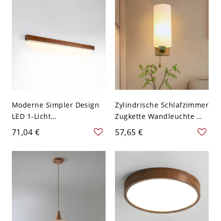
betrieben - 110V-120V
Natürlich
Moderne Simpler Design
Zylindrische Schlafzimmer
LED 1-Licht
Zugkette Wandleuchte mit
Spiegelscheinwerfer
Frostglas und Holz-
71,04 €
57,65 €
Rechteck Holz Wandlampe
Rückplatte, 1-Licht
- 110V-120V Braun 23,5"
zeitgenössische
Wandbeleuchtung - Holz
110V-120V