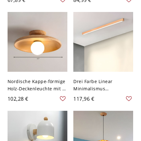
Restaurant Wandleuchte
Pendelleuchte - 110V-120V
mit Kerzen-Opalglas-
Holz Quadrat
Schirm
Nordische Kappe-förmige
Drei Farbe Linear
Holz-Deckenleuchte mit 1
Minimalismus
Licht für den
Deckenlampe Rechteck
102,28 €
117,96 €
Eingangsbereich - 110V-
Weißer Acryl Schirm
120V Holz
Deckenleuchte - Holz
110V-120V 59,69 cm