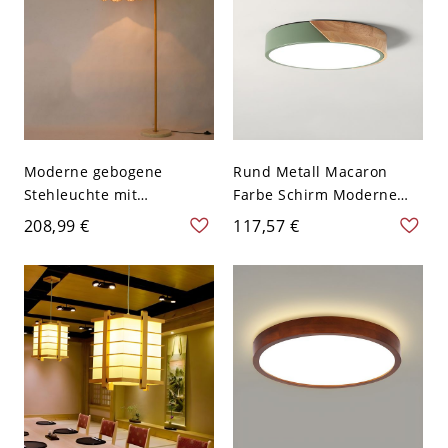
Moderne gebogene
Rund Metall Macaron
Stehleuchte mit
Farbe Schirm Moderne
Stoffschirm,
Deckenlampe Holz
208,99 €
117,57 €
Lampengehäuse aus
Gehäuse LED 1-Licht
Eisen und Marmorsockel -
Deckenleuchte - Grün
110V-120V Natürlich
110V-120V 30,48 cm