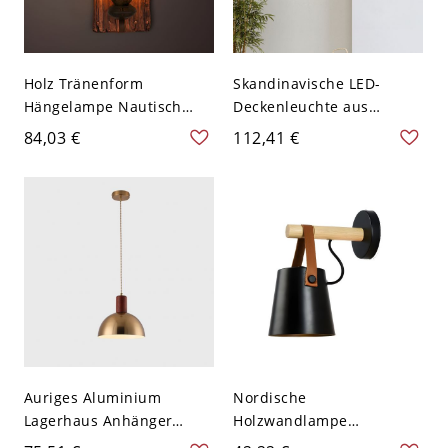
Holz Tränenform
Skandinavische LED-
Hängelampe Nautisch
Deckenleuchte aus
Klares Glas 1 Kopf Weg
Massivholz, schlanke,
84,03 €
112,41 €
Wandleuchte Beleuchtung
flache Leuchte - 110V-
mit Holzrückplatte - 110V-
120V 30,48 cm Rund
120V Holz
Auriges Aluminium
Nordische
Lagerhaus Anhänger
Holzwandlampe
Beleuchtung, 110V-120V,
Aluminiumschirm