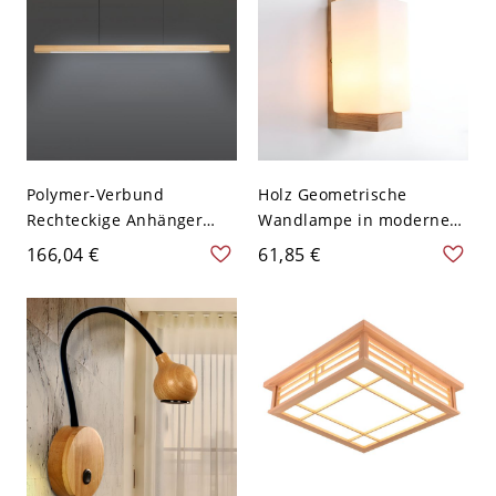
Polymer-Verbund
Holz Geometrische
Rechteckige Anhänger
Wandlampe in moderner
Kücheninsel mit Reinem
Einfachheit mit Glas
166,04 €
61,85 €
Licht für Wohnnutzung,
Schirm - 110V-120V
Weißes LED-Licht,
Rechteck Holz
Festverdrahtet, 110V-120V,
Holzfarbe, 47,5"