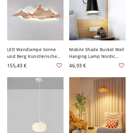
LED Wandlampe Sonne
Mobile Shade Bucket Wall
und Berg Künstlerische
Hanging Lamp Nordic
Holz Wohnzimmer
Metal Single Dining Table
155,43 €
46,93 €
Hintergrund Wandlicht -
Sconce Fixture in
110V-120V Holz 80,01 cm
Black/White with Leather
Weißlicht
Strap - Schwarz 110V-120V