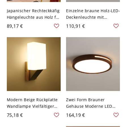
Japanischer Rechteckkäfig
Einzelne braune Holz-LED-
Hängeleuchte aus Holz für
Deckenleuchte mit
1 Glühbirne im
weißem Acrylschirm -
89,17 €
110,91 €
Restaurant in Beige mit
110V-120V 30,48 cm
Papierschirm - Beige
Weißlicht Rund
110V-120V
Modern Beige Rückplatte
Zwei Form Brauner
Wandlampe Vielfältiger
Gehäuse Moderne LED
Form Glasschirm LED 1-
Deckenlampe Weißer
75,18 €
164,19 €
Kopf Wandleuchte - Weiß
Schirm 1-Licht
Rechteck 110V-120V
Deckenleuchte -