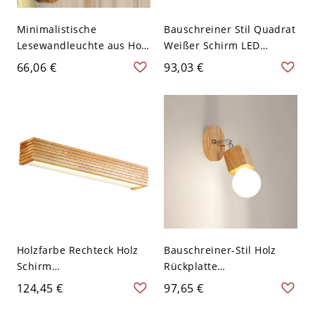
Minimalistische
Bauschreiner Stil Quadrat
Lesewandleuchte aus Holz
Weißer Schirm LED
mit einem Arm und einer
Deckenlampe Holz
66,06 €
93,03 €
Wandhalterung für ein
Holzfarbe Rahmen 1-Kopf
Schlafzimmer - 110V-120V
Deckenleuchte - Holz
Schwarz Weißlicht
110V-120V 45 cm
Weißlicht
Holzfarbe Rechteck Holz
Bauschreiner-Stil Holz
Schirm
Rückplatte
Spiegelscheinwerfer
Spiegelscheinwerfer
124,45 €
97,65 €
Industriell Acryl Weiße
Verstellbare Arm
LED 1-Licht Wandlampe -
Holzfarbe Wandlampe -