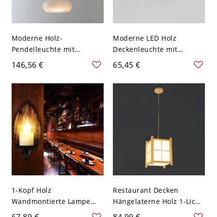
Moderne Holz-
Moderne LED Holz
Pendelleuchte mit
Deckenleuchte mit
verstellbarer
Acrylschirm - Walnuss
146,56 €
65,45 €
Aufhängelänge und
Farbe 110V-120V 22,86 cm
stilvollem Glasschirm -
Ring
110V-120V Cremeweiß 1
1-Kopf Holz
Restaurant Decken
Wandmontierte Lampe
Hängelaterne Holz 1-Licht
Industriell Braun Oval
Japanische Stil
67,89 €
84,99 €