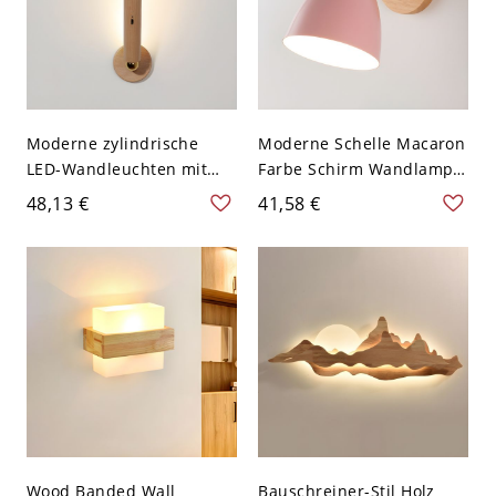
Moderne zylindrische
Moderne Schelle Macaron
LED-Wandleuchten mit
Farbe Schirm Wandlampe
USB-Ladung, 360°
Holz Rund Rückplatte 1-
48,13 €
41,58 €
drehbar, aus massivem
Kopf Wandleuchte - 110V-
Holz - 110V-120V Holz
120V Hellholzmaserung
Aufladen(Batterrei
Rosa
drinnen)
Wood Banded Wall
Bauschreiner-Stil Holz