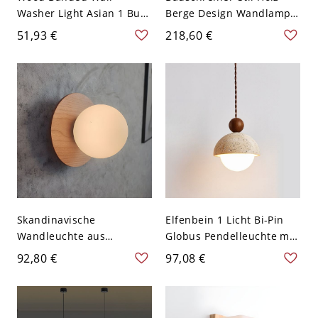
Washer Light Asian 1 Bulb
Berge Design Wandlampe
Brick Frosted Glass Shade
Sonne Schirm LED 1-Kopf
51,93 €
218,60 €
Lighting Sconce - Holz
Wandleuchte - 110V-120V
110V-120V
Hellholzmaserung Warm
Skandinavische
Elfenbein 1 Licht Bi-Pin
Wandleuchte aus
Globus Pendelleuchte mit
Massivholz mit
Glaslampenschirm an
92,80 €
97,08 €
mattiertem Glasglobus -
Schnur, 110V-120V,
110V-120V Natürlich
Nussbraun