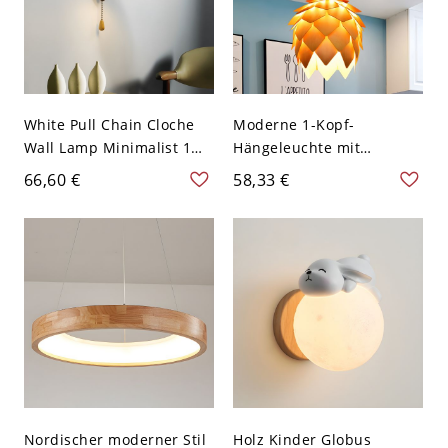
White Pull Chain Cloche
Moderne 1-Kopf-
Wall Lamp Minimalist 1
Hängeleuchte mit
Bulb Metal Lighting
braunem Kiefernzapfen
66,60 €
58,33 €
Sconce with Wood Arm -
und Holzschirm, 10" breit
Weiß 110V-120V
Nordischer moderner Stil
Holz Kinder Globus