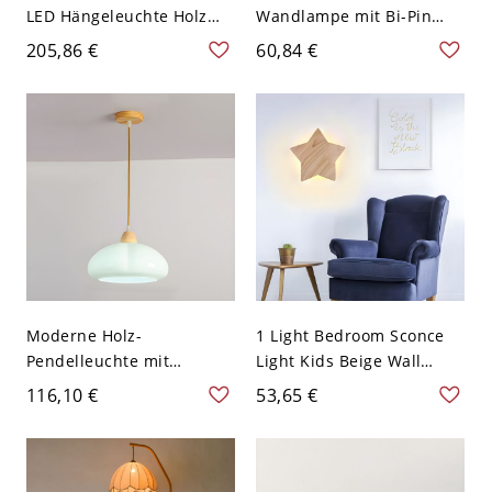
LED Hängeleuchte Holz
Wandlampe mit Bi-Pin
Kreisförmige
Beleuchtung und weißem
205,86 €
60,84 €
Pendelleuchte - 110V-120V
Kunststoffschirm - Weiß
Rund
110V-120V Hase
Moderne Holz-
1 Light Bedroom Sconce
Pendelleuchte mit
Light Kids Beige Wall
einstellbarer
Lamp Fixture with Star
116,10 €
53,65 €
Aufhängelänge im
Shape Wooden Shade -
Kuppelstil - 110V-120V
110V-120V Holz
Weiß