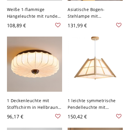
Weiße 1-flammige
Asiatische Bogen-
Hängeleuchte mit rundem
Stehlampe mit
Baldachin, Holzdetail und
Bambusgeflecht-Schirm
108,89 €
131,99 €
Kunststoffschirm für
und Edelstahl-
Kücheninsel oder
Lampenkorpus - 110V-
Nachttisch
120V 30,16 cm
1 Deckenleuchte mit
1 leichte symmetrische
Stoffschirm in Hellbraun
Pendelleuchte mit
mit Pflaumenfeder-Optik -
Holzschirm für den
96,17 €
150,42 €
110V-120V 40,64 cm
Wohnbereich, direkt
verdrahtet, elektrisch