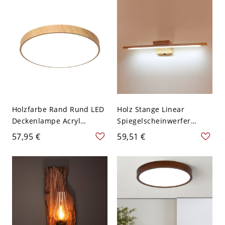
Dunkelbraun 110V-120V
30,48 cm Rund
Holzfarbe Rand Rund LED
Holz Stange Linear
Deckenlampe Acryl
Spiegelscheinwerfer
Schirm Einfachheit
Moderne Holzfarbe LED 1-
57,95 €
59,51 €
Moderne 1-Licht
Licht Wandlampe - 110V-
Deckenleuchte - Holz
120V Holz Weißlicht
110V-120V 30,48 cm