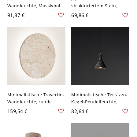
Wandleuchte, Massivholz-
strukturiertem Stein,
& Steinglobuslampe für
minimalistisches
91,87 €
69,86 €
warmes, stimmungsvolles
Kugellicht mit porösem
Flurlicht - 110V-120V
Sockel und mattiertem
Walnuss Farbe
Glasschirm - Schwarz
110V-120V
Minimalistische Travertin-
Minimalistische Terrazzo-
Wandleuchte, runde
Kegel-Pendelleuchte,
Stein-LED-Leuchte mit
industrielle Zement-
159,54 €
82,64 €
indirekter
Hängeleuchte - 110V-120V
Hintergrundbeleuchtung
Schwarz
für den Flur - 110V-120V
Warm 9,1 Zoll (23 cm)