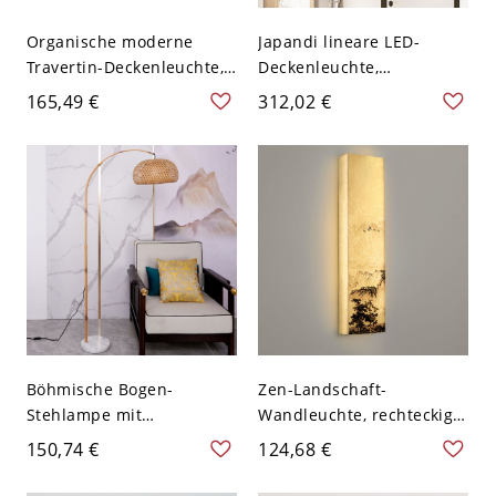
Organische moderne
Japandi lineare LED-
Travertin-Deckenleuchte,
Deckenleuchte,
Japandi-Deckenlampe aus
minimalistische
165,49 €
312,02 €
massivem Holz in
Deckenbalkenlampe aus
Zylinderform für den
Travertin oder Walnuss -
Eingangsbereich - 110V-
110V-120V Walnuss Farbe
120V 12,7 cm Walnuss
Farbe
Böhmische Bogen-
Zen-Landschaft-
Stehlampe mit
Wandleuchte, rechteckige
geflochtenem
Kunstleuchte in Faux-
150,74 €
124,68 €
Rattanschirm und
Steinoptik mit
Marmorsockel - 110V-120V
Ambientebeleuchtung für