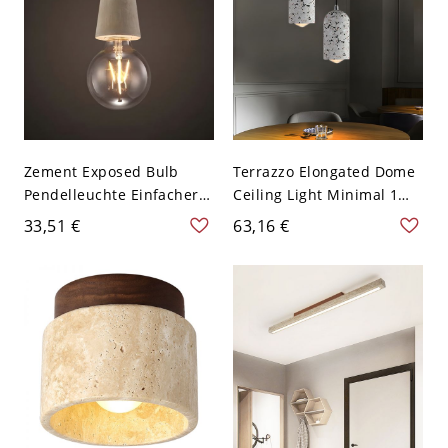
Zement Exposed Bulb
Terrazzo Elongated Dome
Pendelleuchte Einfacher
Ceiling Light Minimal 1
Stil 1 Kopf Pendelleuchte
Bulb White/Red/Blue
33,51 €
63,16 €
für Restaurant - 110V-
Pendulum Pendant
120V Grau
Fixture for Dining Room -
Weiß 110V-120V