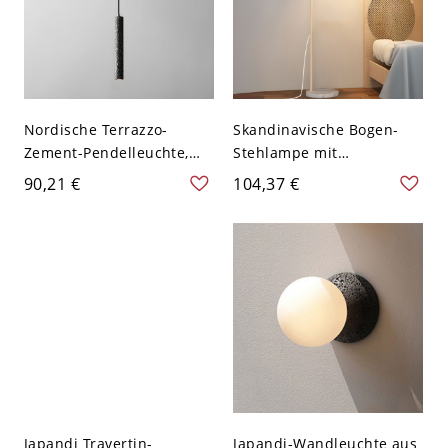
Nordische Terrazzo-
Skandinavische Bogen-
Zement-Pendelleuchte,
Stehlampe mit
minimalistisches
integriertem Ablagetisch
90,21 €
104,37 €
zylindrisches Hängelicht
und USB-Ladeanschluss -
für Kücheninsel &
110V-120V Dreistufiges
Essbereich - 110V-120V
Dimmen Cremefarben
Schwarz
Nichts
Japandi Travertin-
Japandi-Wandleuchte aus