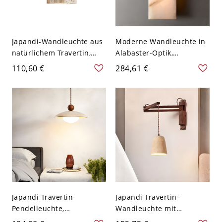
Japandi-Wandleuchte aus
Moderne Wandleuchte in
natürlichem Travertin,
Alabaster-Optik,
minimalistisches Stein- &
wasserdichte LED-
110,60 €
284,61 €
Holzdesign mit warmem,
Außenleuchte mit
indirektem Downlight -
Steintextur - 45,72 cm
110V-120V 16,51 cm
110V-120V
Quadrat
Japandi Travertin-
Japandi Travertin-
Pendelleuchte,
Wandleuchte mit
Hängelampe aus
schwenkbarem