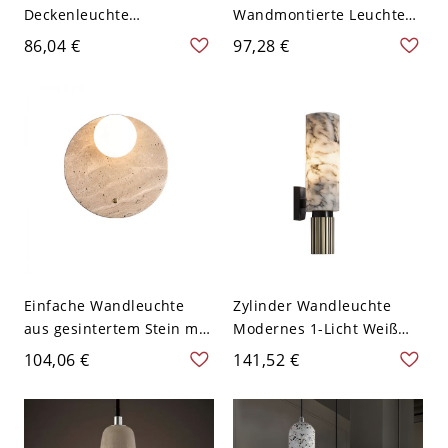
Deckenleuchte
Wandmontierte Leuchte
minimalistisch Zement 1-
Terrazzo Treppenhaus
86,04 €
97,28 €
Licht Schlafzimmer
LED Einbau Wandlampe -
Pendelleuchte in Grau -
110V-120V Weiß 17,78 cm
110V-120V Grau Trichter
Einfache Wandleuchte
Zylinder Wandleuchte
aus gesintertem Stein mit
Modernes 1-Licht Weiß
weißer Glasabdeckung für
Wandmontierte Lampe
104,06 €
141,52 €
den Wohnbereich, 110V-
mit Steinschirm - 110V-
120V, rund
120V Weiß