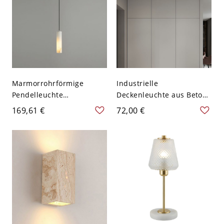
Marmorrohrförmige
Industrielle
Pendelleuchte
Deckenleuchte aus Beton
minimalistisches weißes
in Zylinderform zum
169,61 €
72,00 €
Hängeleuchtengerät für
bündigen Einbau für den
Schlafzimmer - 110V-120V
Flur - 10,16 cm Weiß 110V-
1 Weiß
120V