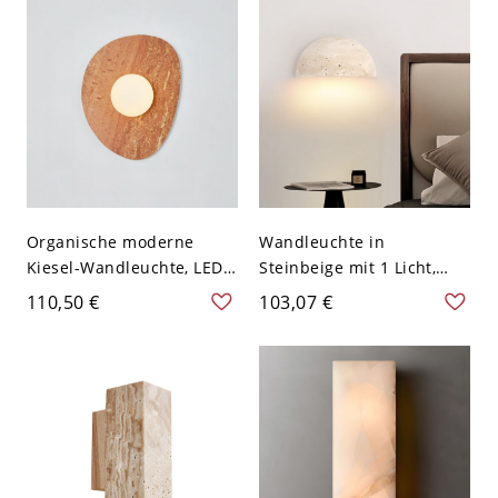
27,94 cm
den Flur - 110V-120V
Dreistufiges Dimmen
Organische moderne
Wandleuchte in
Kiesel-Wandleuchte, LED-
Steinbeige mit 1 Licht,
Leuchte in Steinoptik für
Abdeckung nach unten,
110,50 €
103,07 €
warmes, stimmungsvolles
geometrischer Fassung, 3.
Flurlicht - 110V-120V
Stufe, 110–120 V
Rotkupferfarben