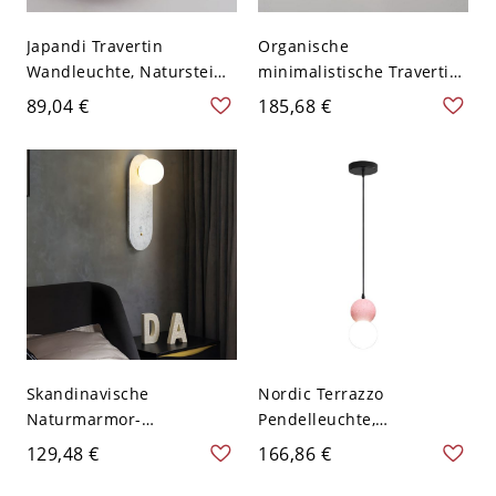
Japandi Travertin
Organische
Wandleuchte, Naturstein-
minimalistische Travertin-
und Holz-Rundlampe mit
Wandleuchte, runde LED-
89,04 €
185,68 €
warmem Umgebungslicht
Leuchte aus Naturstein
- 110V-120V Holz
für Umgebungslicht -
110V-120V 9,1 Zoll (23 cm)
Warm
Skandinavische
Nordic Terrazzo
Naturmarmor-
Pendelleuchte,
Wandleuchte,
geometrische
129,48 €
166,86 €
geometrische Stein-
Hängelampe mit
Waschtischleuchte mit
mattiertem Glasglobus für