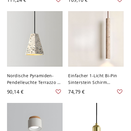
Aufhängelänge und
Wandlampe für
Aluminiumschirm - 110V-
Schlafzimmer - 110V-120V
120V Schwarz 1
Weiß 20,32 cm
Nordische Pyramiden-
Einfacher 1-Licht Bi-Pin
Pendelleuchte Terrazzo 1-
Sinterstein Schirm
Licht Restaurant
Zylindrischer Behälter
90,14 €
74,79 €
Hängende Deckenleuchte
Pendelleuchte mit
- 110V-120V Weiß
Schnuraufhängung und
anpassbarer Hängelänge,
110V-120V, Rohr