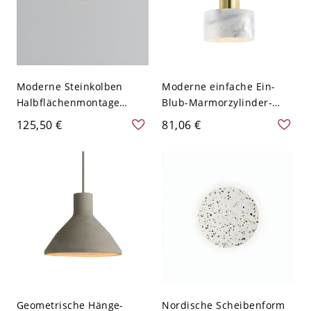
Moderne Steinkolben
Moderne einfache Ein-
Halbflächenmontage
Blub-Marmorzylinder-
Deckenleuchte mit
Pendelleuchte für
125,50 €
81,06 €
abwärts gerichtetem
Schlafzimmer und
Steinschirm - Weiß 110V-
Esszimmer - 110V-120V
120V
Weiß
Geometrische Hänge-
Nordische Scheibenform