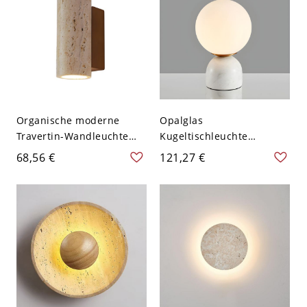
Organische moderne
Opalglas
Travertin-Wandleuchte
Kugeltischleuchte
mit Massivholzsockel -
Moderne Einfachheit
68,56 €
121,27 €
110V-120V 16,51 cm Rund
Wohnzimmer
Nachttischlampen - 110V-
120V mit Stecker Weiß