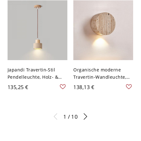
Glaskugel - 110V-120V
Küche oder Schlafzimmer
Weiß Oval
- 110V-120V Rosa 1
Japandi Travertin-Stil
Organische moderne
Pendelleuchte, Holz- &
Travertin-Wandleuchte,
Stein-Hängeleuchte für
runde Holz- und
135,25 €
138,13 €
Kücheninsel - 1 110V-120V
Steinleuchte, sanftes
12,7 cm Holz
Umgebungslicht für Flur -
110V-120V 10,16 cm
1 / 10