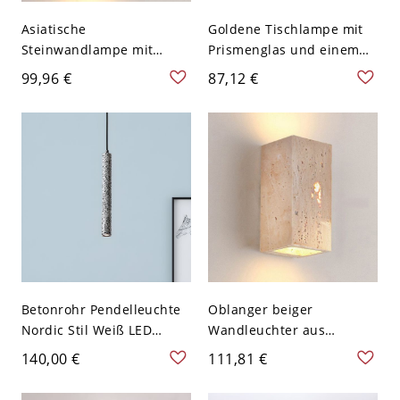
Asiatische
Goldene Tischlampe mit
Steinwandlampe mit
Prismenglas und einem
beigem Steinschirm, 110V-
minimalistischen,
99,96 €
87,12 €
120V, 3"
kegelförmigen Schirm -
110V-120V mit Stecker
Golden
Betonrohr Pendelleuchte
Oblanger beiger
Nordic Stil Weiß LED
Wandleuchter aus
Hängelampe für
gesintertem Stein, 110V-
140,00 €
111,81 €
Wohnzimmer, 21,5" Höhe
120V, 3"