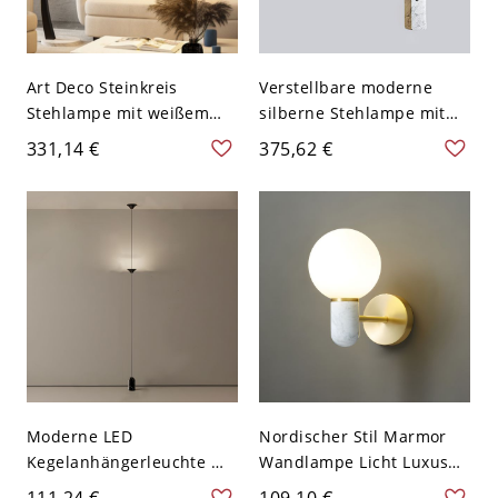
Art Deco Steinkreis
Verstellbare moderne
Stehlampe mit weißem
silberne Stehlampe mit
Stoffschirm für den
kuppelförmigem
331,14 €
375,62 €
Wohnbereich,
Eisenschirm - 110V-120V
LED/Glühlampe/Leuchtsto
209,55 cm
fflampe und Fußschalter,
110V-120V
Moderne LED
Nordischer Stil Marmor
Kegelanhängerleuchte mit
Wandlampe Licht Luxus
einstellbarer
Geometrie Kugelförmige
111,24 €
109,10 €