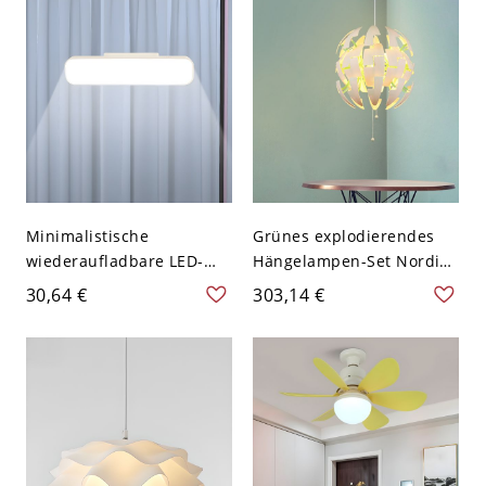
Hängelampe mit 3D-
120V Rund Weiß 21,59 cm
Textur - 110V-120V Hase
Minimalistische
Grünes explodierendes
wiederaufladbare LED-
Hängelampen-Set Nordic,
Spiegelfrontleuchte fürs
1-flammige Decken-
30,64 €
303,14 €
Bad mit magnetischer
Pendelleuchte aus
Halterung und dimmbarer
Kunststoff für Esszimmer
Touch-Steuerung - 110V-
120V Weiß 15,24 cm