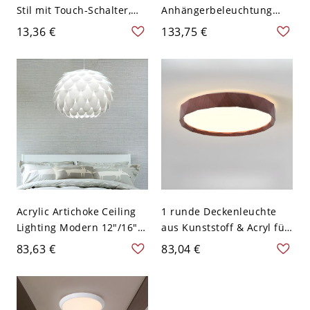
Stil mit Touch-Schalter,
Anhängerbeleuchtung
USB-Ladung, Einfachheit,
Modernismus
13,36 €
133,75 €
faltbarem LED-
Bernsteinfarbenes Glas 7"
Schreibtischlicht - 110V-
W 1-Licht Schwarze
120V Aufladen(Batterrei
Hänge-Deckenleuchte
drinnen) Rosa
Acrylic Artichoke Ceiling
1 runde Deckenleuchte
Lighting Modern 12"/16"
aus Kunststoff & Acryl für
Wide 1 Bulb White
den Wohnbereich - 110V-
83,63 €
83,04 €
Pendant Lighting Fixture
120V Walnuss Farbe 40,64
for Bedroom - Weiß 110V-
cm
120V 30,48 cm