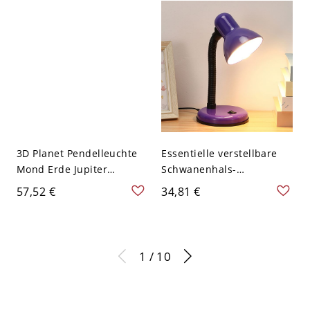
120V Weiss
cm
3D Planet Pendelleuchte
Essentielle verstellbare
Mond Erde Jupiter
Schwanenhals-
Globuslampe, 3 Größen &
Schreibtischlampe mit
57,52 €
34,81 €
Dualspannungsoptionen -
Kunststofffassung - 110V-
16,51 cm Mond 110V-120V
120V Lila
1 / 10