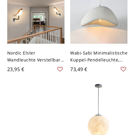
110V-120V 22,86 cm
Nordic Elster
Wabi-Sabi Minimalistische
Wandleuchte Verstellbare
Kuppel-Pendelleuchte,
LED Vogel Lampe für
Hochdichte Polystyrol-
23,95 €
73,49 €
Umgebungsdekor - 110V-
Leuchte für Esszimmer &
120V Holz
Café - 110V-120V Weiß
30,48 cm Kegelförmig