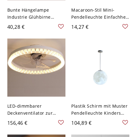
Bunte Hängelampe
Macaroon-Stil Mini-
Industrie Glühbirne
Pendelleuchte Einfachheit
Pendelleuchte für
Einzelbirne Bunte
40,28 €
14,27 €
Wohnzimmer - 110V-120V
Treppen Hängelicht -
Schwarz
110V-120V Rot
LED-dimmbarer
Plastik Schirm mit Muster
Deckenventilator zur
Pendelleuchte Kinders
Deckenmontage mit
Schlafzimmer Mond
156,46 €
104,89 €
grauen Flügeln aus
Design 1-Kopf
Polymerverbundstoff,
Pendellampe - Weiß 110V-