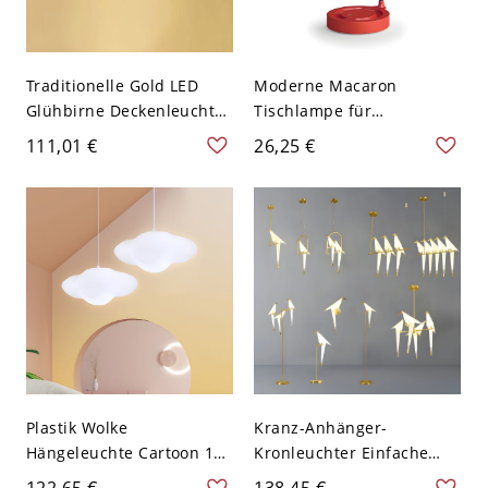
Traditionelle Gold LED
Moderne Macaron
Glühbirne Deckenleuchte
Tischlampe für
mit weißem Milchglas-
minimalistisches
111,01 €
26,25 €
Schirm - 110V-120V 30,48
Nachtlicht im
cm
Wohnzimmer oder
Kinderzimmer - 110V-120V
Rot Kegel
Plastik Wolke
Kranz-Anhänger-
Hängeleuchte Cartoon 1
Kronleuchter Einfache
Licht in Weiß für
Kunststoff-Esszimmer-
122,65 €
138,45 €