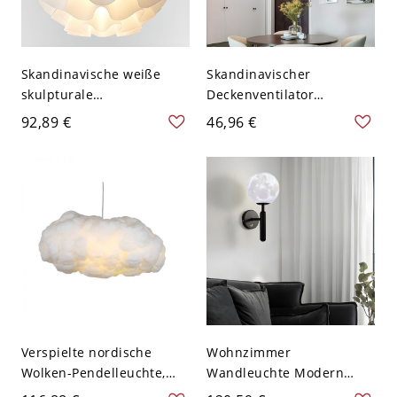
Skandinavische weiße
Skandinavischer
skulpturale
Deckenventilator
Pendelleuchte,
(Deckenmontage) mit
92,89 €
46,96 €
mehrlagiger
dimmbarem LED-Licht
Wellenleuchter für
und leisem Luftstrom -
Esszimmer - 110V-120V
110V-120V Gelb
Klein
Verspielte nordische
Wohnzimmer
Wolken-Pendelleuchte,
Wandleuchte Modern
schwebende LED-
Metall Glas Wandmontage