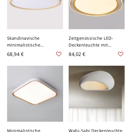
Skandinavische
Zeitgenössische LED-
minimalistische
Deckenleuchte mit
Deckenleuchte, flache
strukturiertem Kristall-
68,94 €
84,02 €
LED-Leuchte mit
Acryl-Halo und
Holzmaserung - 110V-
goldfarbenem Akzent-
120V 30,48 cm Weißlicht
Rand - 110V-120V
Natürlich
Natürliches Llicht
Minimalistische
Wabi-Sabi Deckenleuchte,