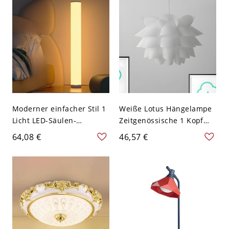
stufenlose
120V 15,24 cm
Dimmsteuerung - Weiß
110V-120V
Moderner einfacher Stil 1
Weiße Lotus Hängelampe
Licht LED-Säulen-
Zeitgenössische 1 Kopf
Stehlampe mit weißem
Kunststoff Aufhängung
64,08 €
46,57 €
Schirm, polymerisiertem
Pendelleuchte für
Material, Fernbedienung
Schlafzimmer, 15" B
für den Wohnbereich,
110V-120V