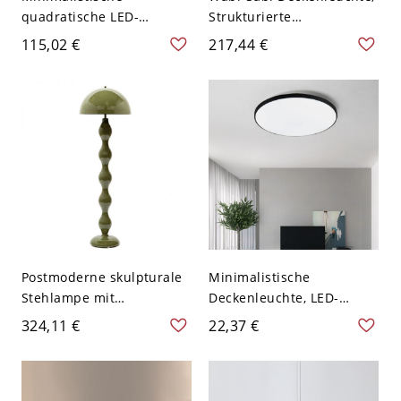
quadratische LED-
Strukturierte
Deckenleuchte, flaches,
Harzsteinleuchte,
115,02 €
217,44 €
feuchtigkeitsbeständiges
Asymmetrische
Gehäuse - 110V-120V 25,4
Kieselform - Weiß 110V-
cm Platin Weißlicht
120V 45,72 cm
Postmoderne skulpturale
Minimalistische
Stehlampe mit
Deckenleuchte, LED-
glänzendem Pilzschirm -
Leuchte mit niedrigem
324,11 €
22,37 €
Grün Plastik 110V-120V
Blaulichtanteil für
Schlafzimmer,
Wohnzimmer &
Badezimmer - Schwarz