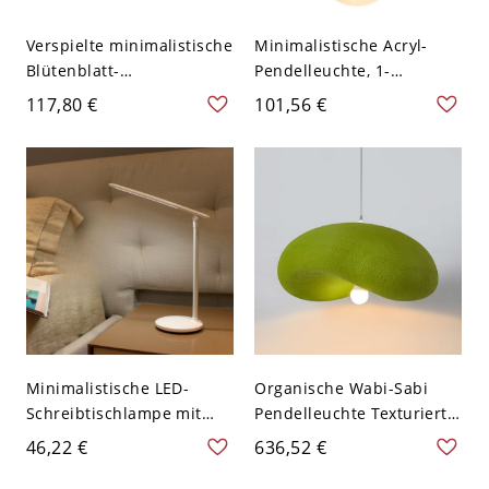
Verspielte minimalistische
Minimalistische Acryl-
Blütenblatt-
Pendelleuchte, 1-
Pendelleuchte, modulare
flammige Mond-
117,80 €
101,56 €
Acrylleuchte für
Pendelleuchte für
Kinderzimmer &
Schlafzimmer - 110V-120V
Wohnzimmer - 31,75 cm
Weiß 13,97 cm
Weiß 110V-120V
Minimalistische LED-
Organische Wabi-Sabi
Schreibtischlampe mit
Pendelleuchte Texturierte
180-Grad-
Skulpturale
46,22 €
636,52 €
Multiwinkelrotation für
Deckenleuchte - 110V-
das Homeoffice - 110V-
120V Dunkel-Grün 99,06