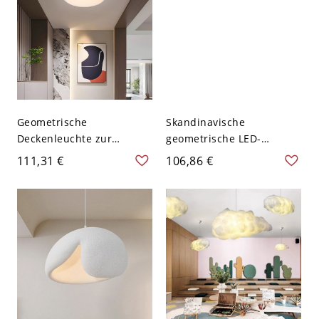
Geometrische
Skandinavische
Deckenleuchte zur
geometrische LED-
Direktmontage mit
Deckenleuchte, rundes
111,31 €
106,86 €
weißem Schirm für den
Holzmaserungs-Finish,
Heimgebrauch - Weiß
flache Lampe für
110V-120V 24,13 cm
Schlafzimmer und
Weißlicht
Wohnzimmer - Walnuss
Farbe 110V-120V 40,64 cm