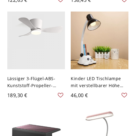
Spielzimmer - 110V-120V
LED-Hängeleuchte in Gold
Weiß
mit Metallringrahmen -
110V-120V 1 Weiß-Golden
Lässiger 3-Flügel-ABS-
Kinder LED Tischlampe
Kunststoff-Propeller-
mit verstellbarer Höhe
Deckenventilator mit LED-
und weißer Cremebasis -
189,30 €
46,00 €
Licht, bündig montiert, für
16 Zoll Höhe - 110V-120V
den Wohnbereich - Weiß
Schwarz
Weiß 110V-120V 76,2 cm