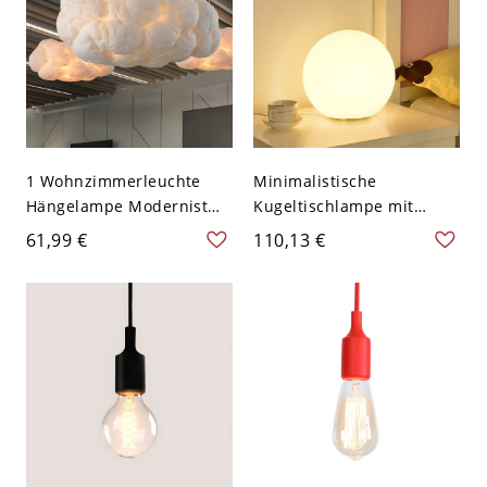
1 Wohnzimmerleuchte
Minimalistische
Hängelampe Modernist
Kugeltischlampe mit
Weiß Tropfenanhänger
einstellbarem 3-Farben-
61,99 €
110,13 €
mit Wolken-
Glühen und sanfter,
Baumwollschirm, 14" W
diffuser Beleuchtung -
15,24 cm 110V-120V