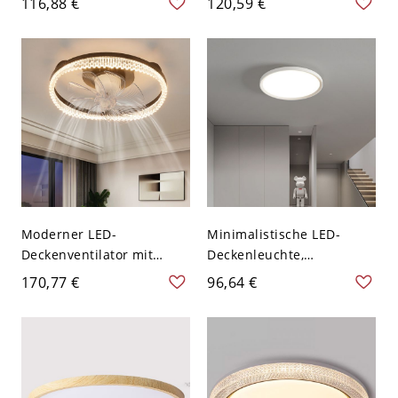
116,88 €
120,59 €
Hängelampe für
Leuchte - 110V-120V
Kinderzimmer &
Schwarz Grau
Wohnräume - 110V-120V
30,48 cm Weißlicht
Moderner LED-
Minimalistische LED-
Deckenventilator mit
Deckenleuchte,
Licht, flach montierter,
ultraschlanke runde
170,77 €
96,64 €
geschlossener Fandelier -
Leuchte für Flur und
Schwarz 110V-120V Ring
Küche - 110V-120V 9,1 Zoll
Kopfbewegung
(23 cm)