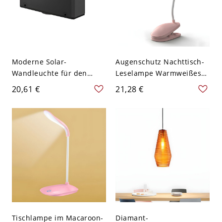
Moderne Solar-
Augenschutz Nachttisch-
Wandleuchte für den
Leselampe Warmweißes
Außenbereich mit weißem
Licht Klemm-Design
20,61 €
21,28 €
Acryl-Geometrieschirm -
Macaroon-Stil LED-
Schwarz - 110V-120V
Tischlampe - 110V-120V
Warm
Batterie Rosa
Tischlampe im Macaroon-
Diamant-