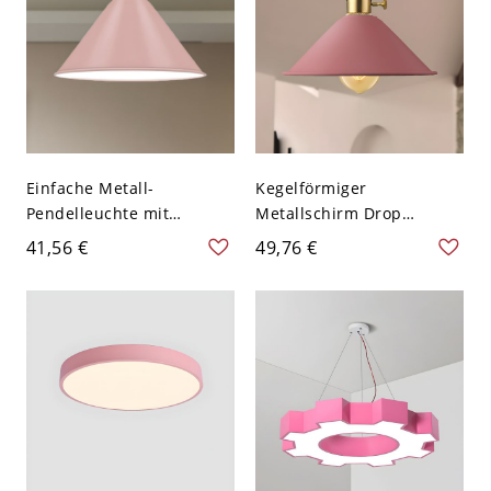
Einfache Metall-
Kegelförmiger
Pendelleuchte mit
Metallschirm Drop
kegelförmigem Schirm,
Pendelleuchte Retro 1
41,56 €
49,76 €
12" breit, Einzel-
Licht Wohnzimmer
Glühbirne, Decken-
Deckenleuchte in Pink
Hängeleuchte in Pink