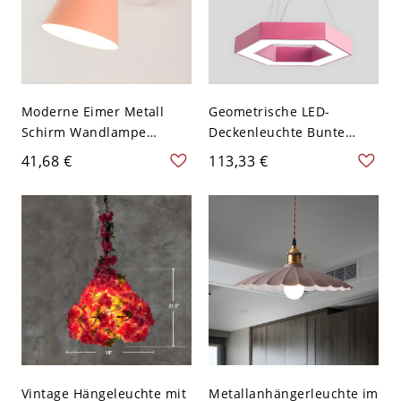
Moderne Eimer Metall
Geometrische LED-
Schirm Wandlampe
Deckenleuchte Bunte
Einfachheit Holzfarbe
Metall-Kindergarten-
41,68 €
113,33 €
Detail 1-Kopf
Hängebeleuchtung - 110V-
Wandleuchte - 110V-120V
120V Hexagon Rosa
Rosa
Vintage Hängeleuchte mit
Metallanhängerleuchte im