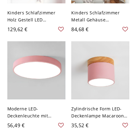
Kinders Schlafzimmer
Kinders Schlafzimmer
Holz Gestell LED
Metall Gehäuse
Deckenlampe Wolke
Deckenlampe Wolke
129,62 €
84,68 €
Metall Macaron Farbe
Weißer Schirm LED 1-Licht
Schirm 1-Licht
Deckenleuchte - Rosa
Deckenleuchte - Rosa
110V-120V 49,53 cm
110V-120V 52,07 cm
Weißlicht
Weißlicht
Moderne LED-
Zylindrische Form LED-
Deckenleuchte mit
Deckenlampe Macaroon
weißem Acrylschirm - 1-
Modernes Eisen 1 Licht
56,49 €
35,52 €
Licht - 110V-120V Rosa
Flush Mount für Balkon -
22,86 cm Weißlicht
Rosa 110V-120V Weißlicht