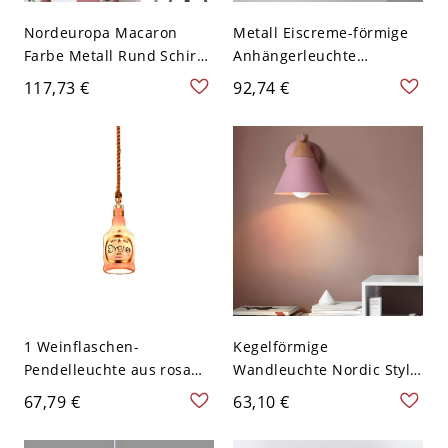
Nordeuropa Macaron
Metall Eiscreme-förmige
Farbe Metall Rund Schirm
Anhängerleuchte
Deckenlampe Geweih
Kinderstil 1-Licht
117,73 €
92,74 €
Dekor LED 1-Licht
Deckenaufhängungslamp
Deckenleuchte - Rosa
e über Tisch - 110V-120V
110V-120V 30,48 cm
Rosa
Weißlicht
1 Weinflaschen-
Kegelförmige
Pendelleuchte aus rosa
Wandleuchte Nordic Style
Harz für Esszimmer
Metall 1-Licht Rosa für
67,79 €
63,10 €
Wohnzimmer