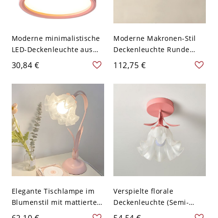
Moderne minimalistische
Moderne Makronen-Stil
LED-Deckenleuchte aus
Deckenleuchte Runde
lackiertem Aluminium mit
Form LED-Deckenleuchten
30,84 €
112,75 €
Acrylschirm - Rosa 110V-
für Schlafzimmer - Rosa
120V Weißlicht
110V-120V 30,48 cm
Weißlicht
Elegante Tischlampe im
Verspielte florale
Blumenstil mit mattiertem
Deckenleuchte (Semi-
Glasschirm und
Flush) mit mattiertem
62,10 €
54,54 €