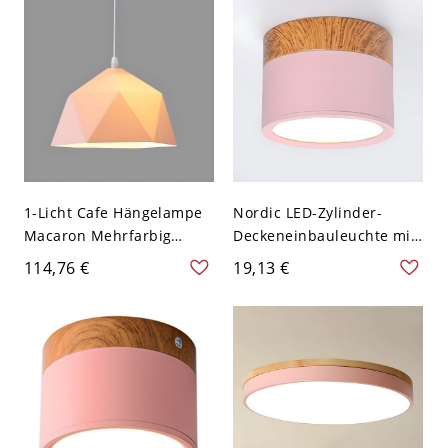
1-Licht Cafe Hängelampe
Nordic LED-Zylinder-
Macaron Mehrfarbig
Deckeneinbauleuchte mit
Pendelleuchte mit
Holzmaserung - Rosa
114,76 €
19,13 €
geometrischem
110V-120V Weißlicht
Metallschirm - 110V-120V
25,4 cm Rosa