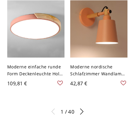
Moderne einfache runde
Moderne nordische
Form Deckenleuchte Holz
Schlafzimmer Wandlampe
1 Licht Deckenleuchte
aus Holz mit
109,81 €
42,87 €
LED-Lichter - Rosa 110V-
geometrischem Macaron-
120V 30,48 cm Weißlicht
Wandlicht und Schirm aus
Schmiedeeisen - 110V-
120V Rosa
1 / 40