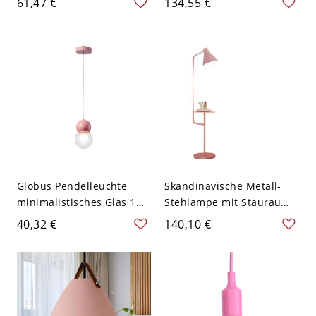
61,47 €
134,55 €
Deckenleuchte - 31,75 cm
Rosa 1
Rosa 110V-120V
Globus Pendelleuchte
Skandinavische Metall-
minimalistisches Glas 1
Stehlampe mit Stauraum,
Kopf
konischem Schirm und
40,32 €
140,10 €
Deckenabhängungslampe
Fußschalter - Rosa 110V-
für Esszimmer - 110V-
120V Eisen
120V Rosa