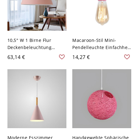
10,5" W 1 Birne Flur
Macaroon-Stil Mini-
Deckenbeleuchtung
Pendelleuchte Einfachheit
Modernes Rosa Hängende
Einzelbirne Bunte
63,14 €
14,27 €
Pendelleuchte mit
Treppen Hängelicht -
Carillon Aluminium
110V-120V Rosa
Schirm
Moderne Esszimmer
Handgewebte Sphärische