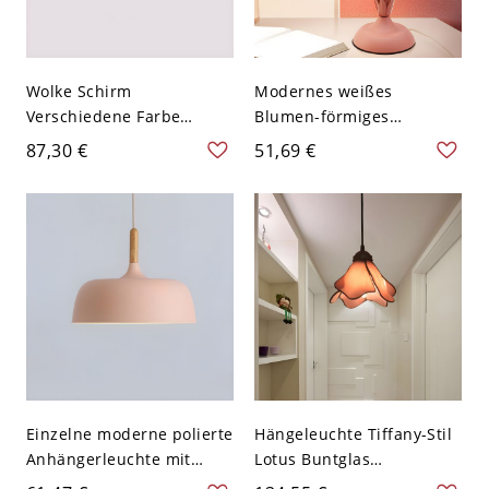
Wolke Schirm
Modernes weißes
Verschiedene Farbe
Blumen-förmiges
Deckenlampe
Nachttischlampe mit LED-
87,30 €
51,69 €
Kindesgarten Acryl LED 1-
Licht und Acrylschirm -
Kopf Deckenleuchte -
110V-120V Rosa
Rosa 110V-120V 49,53 cm
Einzelne moderne polierte
Hängeleuchte Tiffany-Stil
Anhängerleuchte mit
Lotus Buntglas
Eisen-Schirm-Dom-
Hängeleuchte - 110V-120V