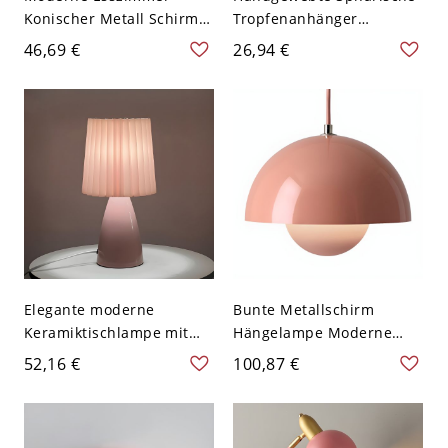
Konischer Metall Schirm
Tropfenanhänger
Pendelleuchte Holz Detail
Nordischer Rattan 1-Licht
46,69 €
26,94 €
Macaron Farbe 1-Kopf
Restaurant
Pendellampe - 110V-120V
Deckenabhängungslampe
Rosa
- 110V-120V Rosa
Elegante moderne
Bunte Metallschirm
Keramiktischlampe mit
Hängelampe Moderne
plissiertem Stoffschirm
Pendelleuchte für
52,16 €
100,87 €
und Kippschalter für den
Wohnzimmer - 110V-120V
Wohnbereich - 110V-120V
Rosa 25,4 cm
Rosa