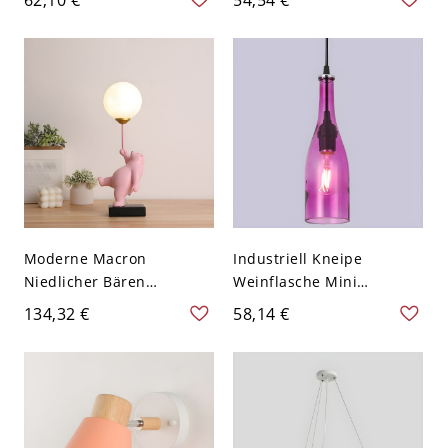
Kippschalter - 110V-120V
Glasblütenblatt-Schirm
Rosa
für Flur und
Kinderzimmer - Rosa
110V-120V
Moderne Macron
Industriell Kneipe
Niedlicher Bären
Weinflasche Mini
Tischlampe Einzellicht
Pendelleuchte Rund
134,32 €
58,14 €
Globus Schatten
Baldachin Glasschirm 1-
Schreibtischlampe für
Birne Pendellampe - 110V-
Schlafzimmer - 110V-120V
120V Rosa
mit Stecker Rosa Stehen