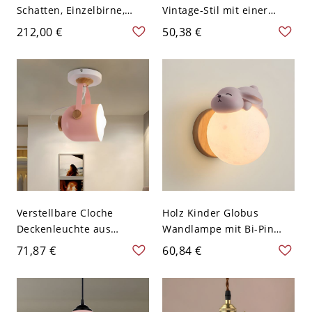
Schatten, Einzelbirne,
Vintage-Stil mit einer
Eisenbeleuchtung,
Schale in Pink, 10" breit,
212,00 €
50,38 €
Pendelleuchte mit
für Schlafzimmerdecken
künstlicher Pflanze für
Restaurant - 110V-120V
Rosa
Verstellbare Cloche
Holz Kinder Globus
Deckenleuchte aus
Wandlampe mit Bi-Pin
nordischem Metall mit 1
Beleuchtung und weißem
71,87 €
60,84 €
Birne und Griff in Pink für
Kunststoffschirm - Rosa
den Flur
110V-120V Hase