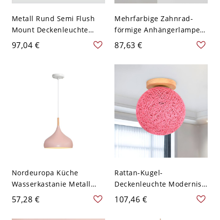
Metall Rund Semi Flush
Mehrfarbige Zahnrad-
Mount Deckenleuchte
förmige Anhängerlampe
Nordic Style Schlafzimmer
Künstlerische LED-Metall-
97,04 €
87,63 €
Semi Flush Mount
Hängeleuchte für
Deckenleuchte - Rosa
Kinderzimmer - 110V-120V
110V-120V 22,86 cm
Rosa 40,64 cm
Nordeuropa Küche
Rattan-Kugel-
Wasserkastanie Metall
Deckenleuchte Modernist
Pendelleuchte Macaron
1-Licht Rosa für
57,28 €
107,46 €
Farbe Schirm 1-Kopf
Badezimmer mit Holz-
Pendellampe - 110V-120V
Canopy, 6" Dia