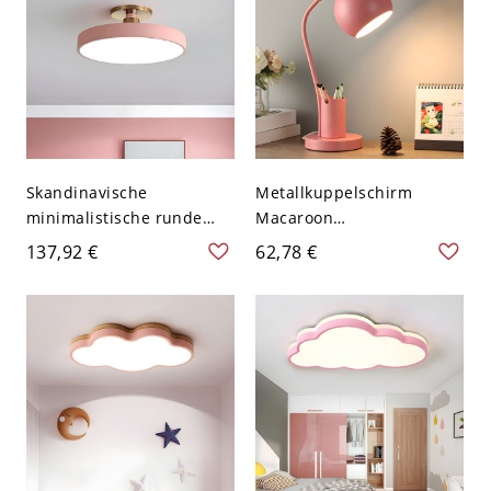
Skandinavische
Metallkuppelschirm
minimalistische runde
Macaroon
Deckenleuchte mit
Schreibtischlampe
137,92 €
62,78 €
goldenen Akzenten - Rosa
Stifthalter Design
110V-120V 30,48 cm
Studienzimmer
Beleuchtungseinrichtung
- 110V-120V mit Stecker
Rosa