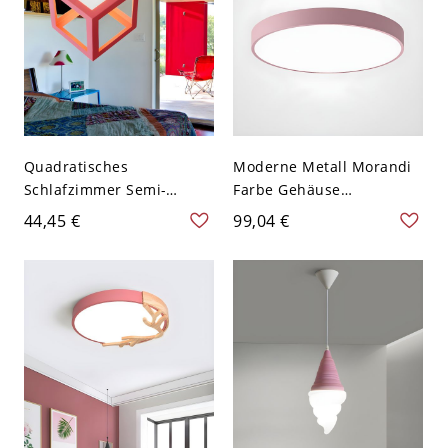
Quadratisches
Moderne Metall Morandi
Schlafzimmer Semi-
Farbe Gehäuse
Flushmount
Deckenleuchte Rund
44,45 €
99,04 €
Zeitgenössisches Metall 1
Schirm LED 1-Licht
Birne Rosa Flush
Deckenlampe - Rosa 110V-
Deckenleuchte
120V 22,86 cm Weißlicht