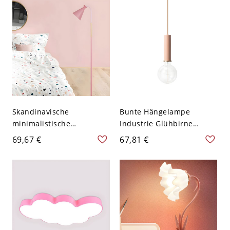
Rosa 24,13 cm
Skandinavische
Bunte Hängelampe
minimalistische
Industrie Glühbirne
Stehleuchte mit 360°
Pendelleuchte für
69,67 €
67,81 €
flexiblem Schwanenhals -
Wohnzimmer - 110V-120V
110V-120V Rosa
Rosa